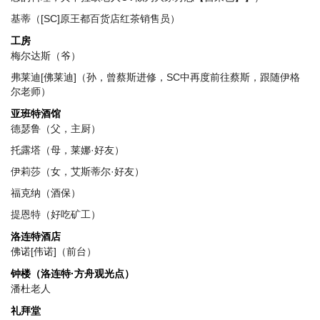
基蒂（[SC]原王都百货店红茶销售员）
工房
梅尔达斯（爷）
弗莱迪[佛莱迪]（孙，曾蔡斯进修，SC中再度前往蔡斯，跟随伊格
尔老师）
亚班特酒馆
德瑟鲁（父，主厨）
托露塔（母，莱娜·好友）
伊莉莎（女，艾斯蒂尔·好友）
福克纳（酒保）
提恩特（好吃矿工）
洛连特酒店
佛诺[伟诺]（前台）
钟楼（洛连特·方舟观光点）
潘杜老人
礼拜堂