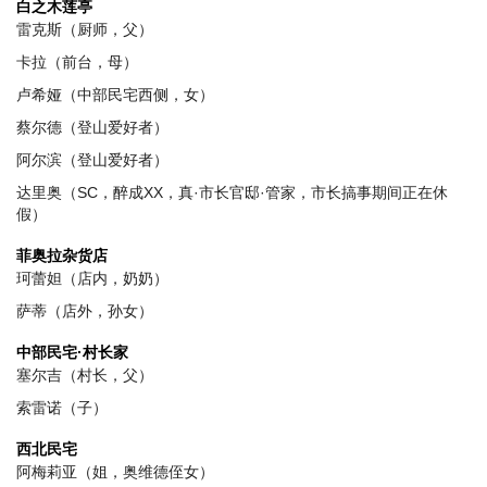
白之木莲亭
雷克斯（厨师，父）
卡拉（前台，母）
卢希娅（中部民宅西侧，女）
蔡尔德（登山爱好者）
阿尔滨（登山爱好者）
达里奥（SC，醉成XX，真·市长官邸·管家，市长搞事期间正在休
假）
菲奥拉杂货店
珂蕾妲（店内，奶奶）
萨蒂（店外，孙女）
中部民宅·村长家
塞尔吉（村长，父）
索雷诺（子）
西北民宅
阿梅莉亚（姐，奥维德侄女）