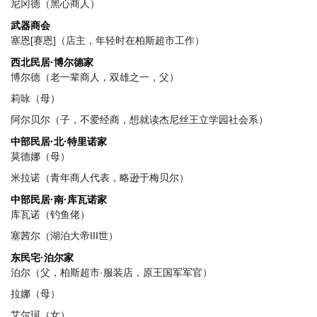
尼冈德（黑心商人）
武器商会
塞恩[赛恩]（店主，年轻时在柏斯超市工作）
西北民居·博尔德家
博尔德（老一辈商人，双雄之一，父）
莉咏（母）
阿尔贝尔（子，不爱经商，想就读杰尼丝王立学园社会系）
中部民居·北·特里诺家
莫德娜（母）
米拉诺（青年商人代表，略逊于梅贝尔）
中部民居·南·库瓦诺家
库瓦诺（钓鱼佬）
塞茜尔（湖泊大帝III世）
东民宅·泊尔家
泊尔（父，柏斯超市·服装店，原王国军军官）
拉娜（母）
艾尔珂（女）