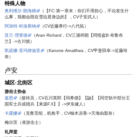
特殊人物
奥利维尔·朗海姆
（【FC·第一章末：你们不用担心，不论发生什
么事，我都会陪在雪拉君身边的】，CV子安武人）
阿加特·科洛斯纳
（CV近藤孝行->八代拓）
亚兰·理查德
（Aran·Richard，CV三浦祥朗【同怪盗B·布鲁布
兰】->古川慎）
凯诺娜·亚玛律迪亚
（Kanone·Amalthea，CV甲斐田幸->近藤玲
奈）
卢安
城区·北街区
游击士协会
嘉恩
（接待员，CV石川英郎【同希德】【鼬】【同空轨中部分王
国军士兵或猎兵【来源F.X】】->伊东健人）
卡露娜
（克鲁茨组，机枪手，CV柚木凉香->天海由梨奈）
梅尔茨（准游击士）
礼拜堂