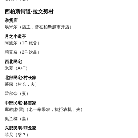
西柏斯街道·拉文努村
杂货店
埃米尔（店主，曾在柏斯超市开店）
月之小道亭
阿波尔（1F·旅舍）
莉莫奈（2F·饮品）
西北民宅
米夏（A+T）
北部民宅·村长家
莱森（村长，夫）
碧尔奈（妻）
中部民宅·格雷家
库赖[格雷]（老一辈果农，抗拒农机，夫）
奥兰橘（妻）
东部民宅·菲戈家
菲戈（爷？）