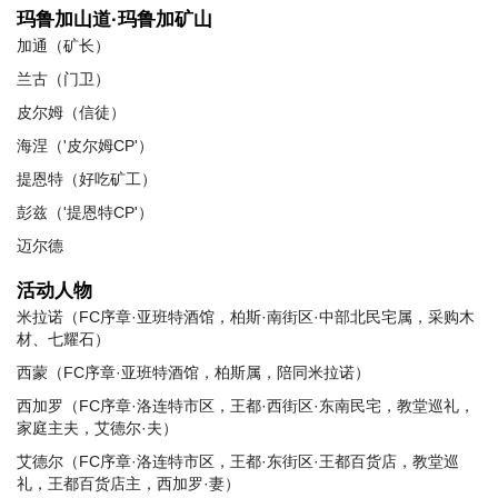
玛鲁加山道·玛鲁加矿山
加通（矿长）
兰古（门卫）
皮尔姆（信徒）
海涅（'皮尔姆CP'）
提恩特（好吃矿工）
彭兹（'提恩特CP'）
迈尔德
活动人物
米拉诺（FC序章·亚班特酒馆，柏斯·南街区·中部北民宅属，采购木
材、七耀石）
西蒙（FC序章·亚班特酒馆，柏斯属，陪同米拉诺）
西加罗（FC序章·洛连特市区，王都·西街区·东南民宅，教堂巡礼，
家庭主夫，艾德尔·夫）
艾德尔（FC序章·洛连特市区，王都·东街区·王都百货店，教堂巡
礼，王都百货店主，西加罗·妻）