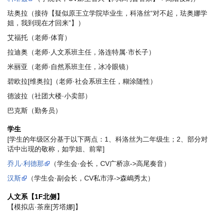
珐奥拉（接待【疑似原王立学院毕业生，科洛丝“对不起，珐奥娜学
姐，我到现在才回来”】）
艾福托（老师·体育）
拉迪奥（老师·人文系班主任，洛连特属·市长子）
米丽亚（老师·自然系班主任，冰冷眼镜）
碧欧拉[维奥拉]（老师·社会系班主任，糊涂随性）
德波拉（社团大楼·小卖部）
巴克斯（勤务员）
学生
[学生的年级区分基于以下两点：1、科洛丝为二年级生；2、部分对
话中出现的敬称，如学姐、前辈]
乔儿·利德那
（学生会·会长，CV广桥凉->高尾奏音）
汉斯
（学生会·副会长，CV私市淳->森嶋秀太）
人文系【1F北侧】
【模拟店·茶座[芳塔娜]】