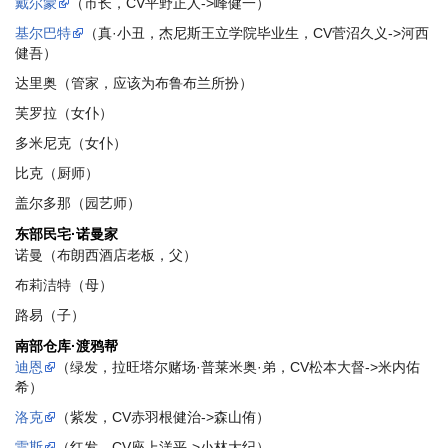
戴尔蒙
（市长，CV平野正人->峰健一）
基尔巴特
（真·小丑，杰尼斯王立学院毕业生，CV菅沼久义->河西
健吾）
达里奥（管家，应该为布鲁布兰所扮）
芙罗拉（女仆）
多米尼克（女仆）
比克（厨师）
盖尔多那（园艺师）
东部民宅·诺曼家
诺曼（布朗西酒店老板，父）
布莉洁特（母）
路易（子）
南部仓库·渡鸦帮
迪恩
（绿发，拉旺塔尔赌场·普莱米奥·弟，CV松本大督->米内佑
希）
洛克
（紫发，CV赤羽根健治->森山侑）
雷斯
（红发，CV座上洋平->小林大纪）