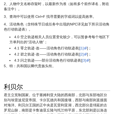
2、人物中文名称存疑时，以最新作为准（如有多个前作译名，附在
备注中）。
3、查询中可以使用 Ctrl+F 找寻需要的字或词以提高效率。
4、活动角色（含特殊节日或任务中出现的NPC详见如下所示活动角
色行动轨迹表）。
4.0 空之轨迹相关人员位置变化较少，可以暂参考每个地区下
方单列出的“活动人物”；
4.1 零之轨迹·改——活动角色行动轨迹表[
[1]
]；
4.2 碧之轨迹·改——活动角色行动轨迹表[
[2]
]；
4.3 闪之轨迹——部分活动角色行动轨迹表[
[3]
]
5、特：共和国以卿代贵族头衔。
利贝尔
君主立宪制国家。位于塞姆利亚大陆的西南部，北部与东部地区分
别与埃雷波尼亚帝国、卡尔瓦德共和国接壤，西部与南部则直接面
对海洋。利贝尔王国的正中央是瓦雷利亚湖，西北部分是绵延的古
罗尼山脉，南部是卡鲁迪亚丘陵与托兰特平原，东北部则是以洛连