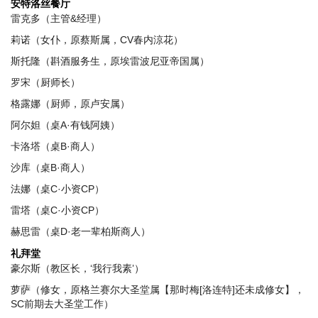
安特洛丝餐厅
雷克多（主管&经理）
莉诺（女仆，原蔡斯属，CV春内涼花）
斯托隆（斟酒服务生，原埃雷波尼亚帝国属）
罗宋（厨师长）
格露娜（厨师，原卢安属）
阿尔妲（桌A·有钱阿姨）
卡洛塔（桌B·商人）
沙库（桌B·商人）
法娜（桌C·小资CP）
雷塔（桌C·小资CP）
赫思雷（桌D·老一辈柏斯商人）
礼拜堂
豪尔斯（教区长，‘我行我素’）
萝萨（修女，原格兰赛尔大圣堂属【那时梅[洛连特]还未成修女】，
SC前期去大圣堂工作）