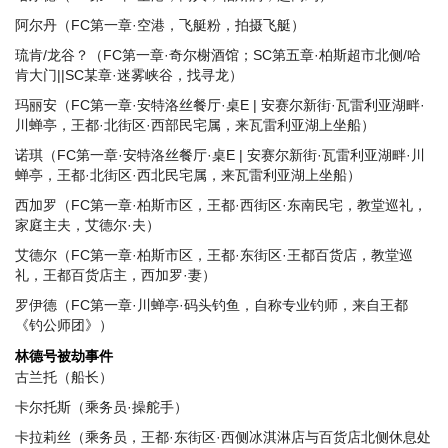
阿尔丹（FC第一章·空港，飞艇粉，拍摄飞艇）
琉肯/龙谷？（FC第一章·奇尔榭酒馆；SC第五章·柏斯超市北侧/哈
肯大门||SC某章·迷雾峡谷，找寻龙）
玛丽安（FC第一章·安特洛丝餐厅·桌E | 安赛尔新街·瓦雷利亚湖畔·
川蝉亭，王都·北街区·西部民宅属，来瓦雷利亚湖上坐船）
诺琪（FC第一章·安特洛丝餐厅·桌E | 安赛尔新街·瓦雷利亚湖畔·川
蝉亭，王都·北街区·西北民宅属，来瓦雷利亚湖上坐船）
西加罗（FC第一章·柏斯市区，王都·西街区·东南民宅，教堂巡礼，
家庭主夫，艾德尔·夫）
艾德尔（FC第一章·柏斯市区，王都·东街区·王都百货店，教堂巡
礼，王都百货店主，西加罗·妻）
罗伊德（FC第一章·川蝉亭·码头钓鱼，自称专业钓师，来自王都
《钓公师团》）
林德号被劫事件
古兰托（船长）
卡尔托斯（乘务员·操舵手）
卡拉莉丝（乘务员，王都·东街区·西侧冰淇淋店与百货店北侧休息处