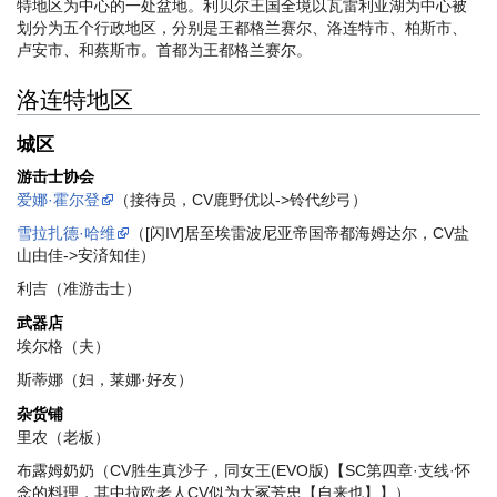
特地区为中心的一处盆地。利贝尔王国全境以瓦雷利亚湖为中心被
划分为五个行政地区，分别是王都格兰赛尔、洛连特市、柏斯市、
卢安市、和蔡斯市。首都为王都格兰赛尔。
洛连特地区
城区
游击士协会
爱娜·霍尔登
（接待员，CV鹿野优以->铃代纱弓）
雪拉扎德·哈维
（[闪IV]居至埃雷波尼亚帝国帝都海姆达尔，CV盐
山由佳->安済知佳）
利吉（准游击士）
武器店
埃尔格（夫）
斯蒂娜（妇，莱娜·好友）
杂货铺
里农（老板）
布露姆奶奶（CV胜生真沙子，同女王(EVO版)【SC第四章·支线·怀
念的料理，其中拉欧老人CV似为大冢芳忠【自来也】】）