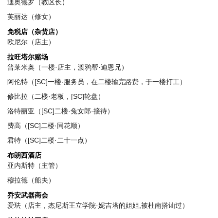
迪奥德罗（教区长）
芙丽达（修女）
免税店（杂货店）
欧尼尔（店主）
拉旺塔尔赌场
普莱米奥（一楼·店主，渡鸦帮·迪恩兄）
阿伦特（[SC]一楼·服务员，在二楼输完路费，于一楼打工）
修比拉（二楼·老板，[SC]轮盘）
洛特丽亚（[SC]二楼·兔女郎·接待）
费高（[SC]二楼·同花顺）
君特（[SC]二楼·二十一点）
布朗西酒店
亚内斯特（主管）
穆拉德（船夫）
乔安武器商会
爱珐（店主，杰尼斯王立学院·妮吉塔的姐姐,被杜南搭讪过）