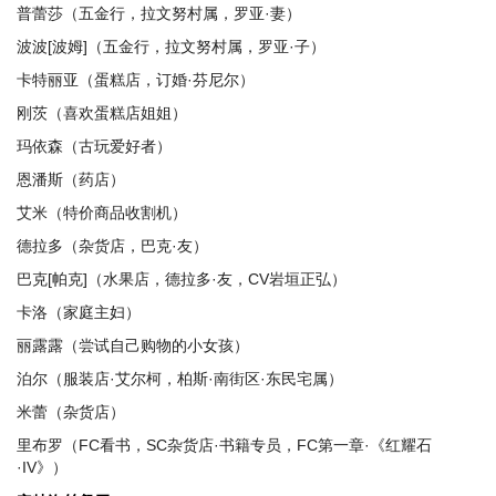
普蕾莎（五金行，拉文努村属，罗亚·妻）
波波[波姆]（五金行，拉文努村属，罗亚·子）
卡特丽亚（蛋糕店，订婚·芬尼尔）
刚茨（喜欢蛋糕店姐姐）
玛依森（古玩爱好者）
恩潘斯（药店）
艾米（特价商品收割机）
德拉多（杂货店，巴克·友）
巴克[帕克]（水果店，德拉多·友，CV岩垣正弘）
卡洛（家庭主妇）
丽露露（尝试自己购物的小女孩）
泊尔（服装店·艾尔柯，柏斯·南街区·东民宅属）
米蕾（杂货店）
里布罗（FC看书，SC杂货店·书籍专员，FC第一章·《红耀石
·IV》）