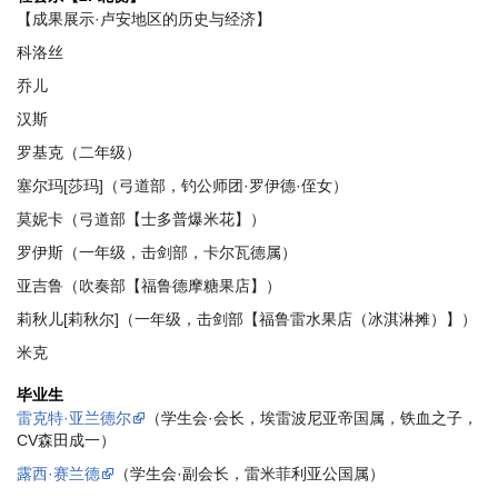
【成果展示·卢安地区的历史与经济】
科洛丝
乔儿
汉斯
罗基克（二年级）
塞尔玛[莎玛]（弓道部，钓公师团·罗伊德·侄女）
莫妮卡（弓道部【士多普爆米花】）
罗伊斯（一年级，击剑部，卡尔瓦德属）
亚吉鲁（吹奏部【福鲁德摩糖果店】）
莉秋儿[莉秋尔]（一年级，击剑部【福鲁雷水果店（冰淇淋摊）】）
米克
毕业生
雷克特·亚兰德尔
（学生会·会长，埃雷波尼亚帝国属，铁血之子，
CV森田成一）
露西·赛兰德
（学生会·副会长，雷米菲利亚公国属）