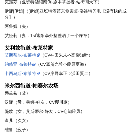
克露莎（亚班特酒馆南侧·剧本掌握者·站街闻天下）
伊娜[伊妲]（[伊妲]亚班特酒馆东侧圆桌·洛连特闪电【没有快的成
分】）
阿鲁姆（夫）
艾娅莉（妻，1st遮阳伞外整整晒了一个序章）
艾利兹街道·布莱特家
艾斯蒂尔·布莱特
（CV神田朱未->高柳知叶）
约修亚·布莱特
（CV斋贺光希->藤原夏海）
卡西乌斯·布莱特
（CV岸野幸正->浜田賢二）
米尔西街道·帕赛尔农场
弗兰兹（父）
汉娜（母，莱娜·好友，CV樱川惠）
缇欧（女，艾斯蒂尔·好友，CV仓知玲凤）
查儿（次女）
维鲁（幺子）