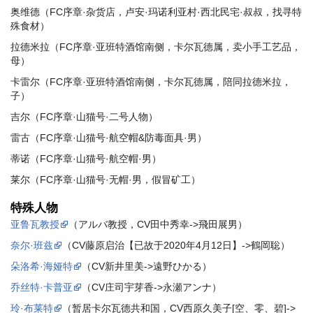
奥维德（FC序章·杂货店，卢安·玛诺利亚村·西北民宅·叔叔，找寻特
殊食材）
拉德米拉（FC序章·亚班特酒馆南侧，卡尔瓦德属，卖小手工艺品，
母）
卡雷尔（FC序章·亚班特酒馆南侧，卡尔瓦德属，陪同拉德米拉，
子）
吉尔（FC序章·山猫号·二号人物）
雷古（FC序章·山猫号·航空帽&防毒面具·男）
蒂诺（FC序章·山猫号·航空帽·男）
莱尔（FC序章·山猫号·无帽·男，假冒矿工）
特殊人物
亚鲁瓦教授
（アルバ教授，CV田中秀幸->飛田展男）
奈尔·班兹
（CV藤原启治【已故于2020年4月12日】->鶴岡聡）
朵洛希·海娅特
（CV新井里美->遠野ひかる）
乔丝特·卡普亚
（CV庄司宇芽香->永瀬アンナ）
玲·布莱特
（暂居卡尔瓦德共和国，CV西原久美子[空、零、碧]->