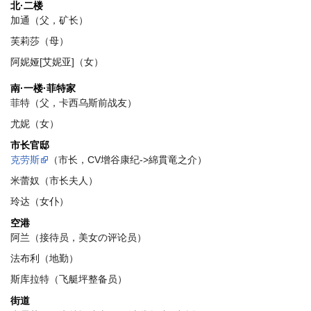
北·二楼
加通（父，矿长）
芙莉莎（母）
阿妮娅[艾妮亚]（女）
南·一楼·菲特家
菲特（父，卡西乌斯前战友）
尤妮（女）
市长官邸
克劳斯
（市长，CV增谷康纪->綿貫竜之介）
米蕾奴（市长夫人）
玲达（女仆）
空港
阿兰（接待员，美女の评论员）
法布利（地勤）
斯库拉特（飞艇坪整备员）
街道