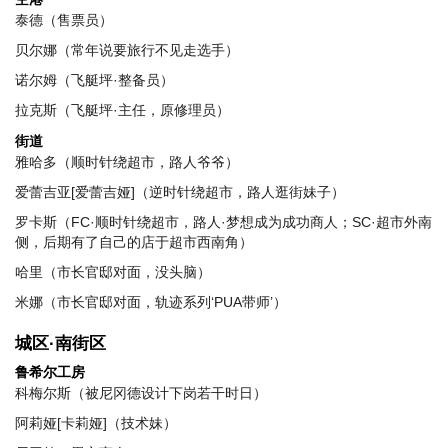
泰德（售票员）
贝尔娜（常年说要旅行不见走选手）
诺尔姆（飞艇坪·整备员）
拉克斯（飞艇坪·主任，原修理员）
街道
雅哈多（顺时针绕超市，路人爷爷）
爱蕾吉亚[爱蕾吉娅]（逆时针绕超市，路人逛街妹子）
罗卡斯（FC·顺时针绕超市，路人·梦想成为成功商人；SC·超市外南
侧，后期有了自己的店于超市西南角）
哈里（市长官邸对面，没头脑）
米娜（市长官邸对面，轨迹系列‘PUA带师’）
城区·南街区
鲁希尔工房
科梅尔斯（被尼冈德设计下岗若干时日）
阿莉娅[卡莉娅]（技术妹）