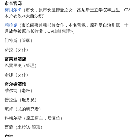
市长官邸
梅贝尔
（市长，原市长温德曼之女，杰尼斯王立学院毕业生，CV
木户衣吹->大西沙织）
莉拉
（市长闺蜜兼秘书兼女仆，本名蕾妮，原列曼自治州属，十
月战争被原市长收养，CV山崎惠理>）
门特斯（管家）
萨拉（女仆）
富莱登酒店
巴雷里奥（经理）
蒂娜（女仆）
奇尔榭酒馆
维尔纳（老板）
普拉达（服务员）
琉肯（龙的研究者）
科梅尔斯（原工房主，后复位）
西蒙（米拉诺·跟班）
空港