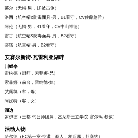
莱尔（无帽·男，1F被击倒）
洛西（航空帽&防毒面具·男，B1看守，CV佐藤悠雅）
阿伦（无帽·男，B1看守，CV中山祥德）
雷古（航空帽&防毒面具·男，B2看守）
蒂诺（航空帽·男，B2看守）
安赛尔新街·瓦雷利亚湖畔
川蝉亭
雷纳德（厨师，索菲娜·兄）
索菲娜（前台，雷纳德·妹）
艾露凯（客，母）
阿妮特（客，女）
湖边
罗伊德（王都·钓公师团属，杰尼斯王立学院·塞尔玛·叔叔）
活动人物
哈尔德（FC第一章·空港，商人，柏斯属，赴商约）