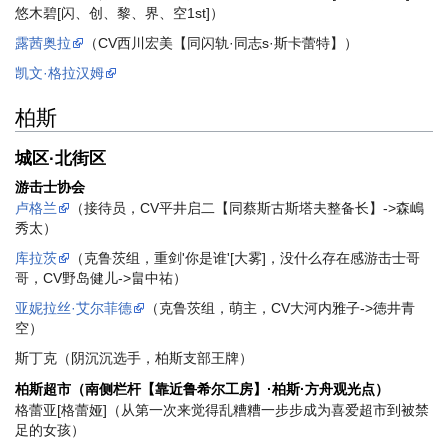
悠木碧[闪、创、黎、界、空1st]）
露茜奥拉
（CV西川宏美【同闪轨·同志s·斯卡蕾特】）
凯文·格拉汉姆
柏斯
城区·北街区
游击士协会
卢格兰
（接待员，CV平井启二【同蔡斯古斯塔夫整备长】->森嶋
秀太）
库拉茨
（克鲁茨组，重剑'你是谁'[大雾]，没什么存在感游击士哥
哥，CV野岛健儿->畠中祐）
亚妮拉丝·艾尔菲德
（克鲁茨组，萌主，CV大河内雅子->徳井青
空）
斯丁克（阴沉沉选手，柏斯支部王牌）
柏斯超市（南侧栏杆【靠近鲁希尔工房】·柏斯·方舟观光点）
格蕾亚[格蕾娅]（从第一次来觉得乱糟糟一步步成为喜爱超市到被禁
足的女孩）