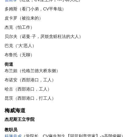
多姆斯（看门小弟，CV平隼哉）
皮卡罗（被拉来的）
杰克（怕工作）
贝尔夫（诺曼·子，厌烦贪赃枉法的大人）
巴克（'大'恶人）
布鲁托（无聊）
街道
布兰妲（伦格兰德大桥东侧）
布诺安（西部港口，工人）
哈古（西部港口，工人）
昆茨（西部港口，打工人）
梅威海道
杰尼斯王立学院
教职员
科琳兹
（学院长，CV麻生智久【同菲利普管家】->高階俊嗣）