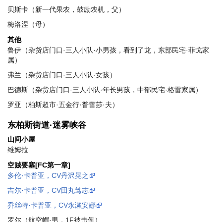
贝斯卡（新一代果农，鼓励农机，父）
梅洛涅（母）
其他
鲁伊（杂货店门口·三人小队·小男孩，看到了龙，东部民宅·菲戈家
属）
弗兰（杂货店门口·三人小队·女孩）
巴德斯（杂货店门口·三人小队·年长男孩，中部民宅·格雷家属）
罗亚（柏斯超市·五金行·普蕾莎·夫）
东柏斯街道·迷雾峡谷
山间小屋
维姆拉
空贼要塞[FC第一章]
多伦·卡普亚，CV丹沢晃之
吉尔·卡普亚，CV田丸笃志
乔丝特·卡普亚，CV永濑安娜
罗尔（航空帽·男，1F被击倒）