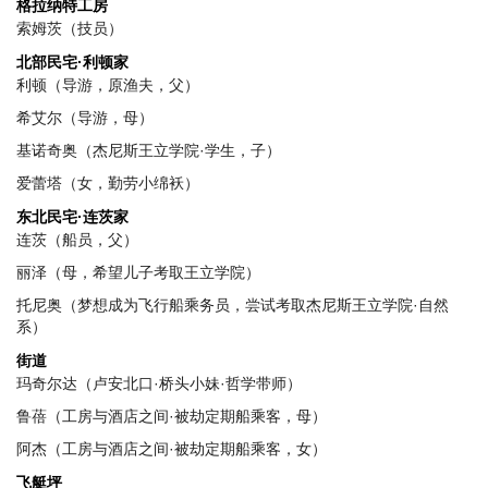
格拉纳特工房
索姆茨（技员）
北部民宅·利顿家
利顿（导游，原渔夫，父）
希艾尔（导游，母）
基诺奇奥（杰尼斯王立学院·学生，子）
爱蕾塔（女，勤劳小绵袄）
东北民宅·连茨家
连茨（船员，父）
丽泽（母，希望儿子考取王立学院）
托尼奥（梦想成为飞行船乘务员，尝试考取杰尼斯王立学院·自然
系）
街道
玛奇尔达（卢安北口·桥头小妹·哲学带师）
鲁蓓（工房与酒店之间·被劫定期船乘客，母）
阿杰（工房与酒店之间·被劫定期船乘客，女）
飞艇坪