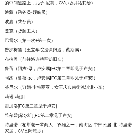
的中间道路上，儿子·尼莫，CV小坂井祐莉绘）
迪蒙（乘务员·领航员）
波嘉（乘务员）
登克（货舱工人）
巴雷尔（第一次+第一次）
普罗梅笛（王立学院授课归途，蔡斯属）
布拉奥（前往洛连特拜访旧友）
鲁蓓（阿杰·母，卢安属[FC第二章即见于卢安]）
阿杰（鲁蓓·女，卢安属[FC第二章即见于卢安]）
芬尼尔（订婚·卡特丽亚，女王庆典南街冰淇淋小车）
莉诺[莉娜]
雷加洛[FC第二章见于卢安]
希尔碧[希尔维][FC第二章见于卢安]
特里诺（柏斯老一辈商人，双雄之一，南街区·中部民居·北·特里诺
家属，CV長岡龍歩）