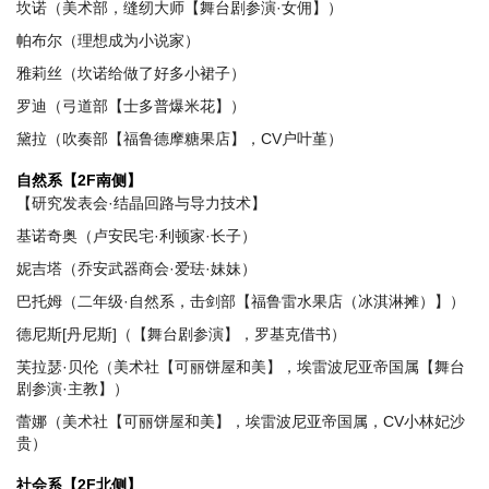
坎诺（美术部，缝纫大师【舞台剧参演·女佣】）
帕布尔（理想成为小说家）
雅莉丝（坎诺给做了好多小裙子）
罗迪（弓道部【士多普爆米花】）
黛拉（吹奏部【福鲁德摩糖果店】，CV户叶堇）
自然系【2F南侧】
【研究发表会·结晶回路与导力技术】
基诺奇奥（卢安民宅·利顿家·长子）
妮吉塔（乔安武器商会·爱珐·妹妹）
巴托姆（二年级·自然系，击剑部【福鲁雷水果店（冰淇淋摊）】）
德尼斯[丹尼斯]（【舞台剧参演】，罗基克借书）
芙拉瑟·贝伦（美术社【可丽饼屋和美】，埃雷波尼亚帝国属【舞台
剧参演·主教】）
蕾娜（美术社【可丽饼屋和美】，埃雷波尼亚帝国属，CV小林妃沙
贵）
社会系【2F北侧】