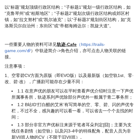
以“标题”规划顶级行政区结构；“子标题1”规划一级行政区结构，如
“克鲁琴州”或“柏斯地区”；“子标题2”规划次级行政区结构或郊区村
镇，如“拉文努村”或“凯尔迪克”；以“子标题3”规划街区结构，如“克
洛斯贝尔自治州：东街区”或“帝都海姆达尔：凯旋大道”。
一些重要人物的资料可详见
轨迹-Cafe
（https://trails-
game.com/
）中轨迹简介->角色介绍，亦可点击人物关联的链
接。
注意事项：
1、空零碧CV方面为原版（即EVO版）以及最新版（如空轨1st、零·
改、碧·改），广播剧可能存在少量不同：
1.1 在意声优的朋友可以在平时查看声优介绍时注意一下声优
所属事务所，轨迹系列声优除部分声优外一般属于青二事务所；
1.2 B站ID‘打白醋的艾米’有写简单的空、零、碧、闪的声优专
栏，不过不全，感兴趣的可以看一看，可以省去一个个去找的时
间；
1.3 部分非官方声优标注来源于笔者耳朵判定[囧]；主要为支
线任务剧情（如空轨）以及闪3-4中的特殊配角，配音人员为非
新VII班人物的CV（不限于旧VII班）。