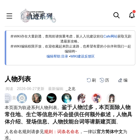
本WIKI存在大量剧透，查阅前请慎重考虑，新人入坑建议前往
Cafe网站
获取无剧
透最新攻略。
本WIKI编辑权限开放，欢迎收藏起来防止迷路，也希望有爱的小伙伴和我们一起
编辑哟~
编辑帮助:目录
•
WIKI建设反馈区
人物列表
刷
历
编
阅读
2026-06-27
更新
最新编辑:
_之北
跳
跳
页面贡献者 :
到
到
鉴于人物过多，本页面除人物
本页面为轨迹系列人物列表。
导
搜
常住地、生亡等信息外不会提供任何额外叙述，人物具
航
索
体介绍、登场信息、人物技能台词等请新建页面
。
人名命名规则请参见
规则：词条名命名
，一律以
官方简体中文
为
准。