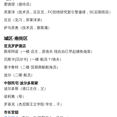
爱德望（接待员）
库莱泽（技术员，豆豆兄，FC拒绝研究新引擎邀请，SC后期答应）
豆豆（见习，库莱泽弟）
萨马里奥（技术员，蔡斯属）
城区·南街区
亚克罗萨酒店
斯库阿诺（一楼·店主，原渔夫·现在自己早起捕鱼做菜）
贝斯卡[贝尔卡]（一楼·船员？/渔夫）
塞卡鲁特（二楼·贸易商船航海员）
波尔（二楼·船员）
中部民宅·波尔多斯家
波尔多斯（港口主任，父）
诺莉雅（母）
罗基克（杰尼斯王立学院·学生，子）
市长官邸