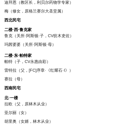
迪拜恩（教区长，利贝尔药物学专家）
梅（修女，原格兰赛尔大圣堂属）
西北民宅
二楼·西·鲁克家
鲁克（关所·阿斯顿·子，CV纺木吏佐）
玛茜婆婆（关所·阿斯顿·母）
二楼·东·帕特家
帕特（子，CV永惠由彩）
雷特拉（父，[FC]序章·《红耀石·I》）
赛拉（母）
西南民宅
北·一楼
拉欧（父，原林木从业）
亚尔丽（女）
胡里奥（女婿，林木从业）