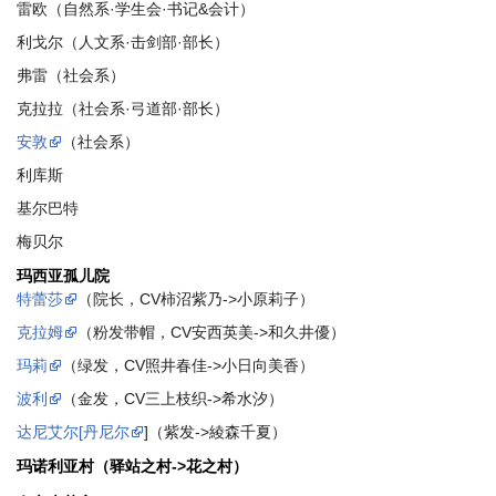
雷欧（自然系·学生会·书记&会计）
利戈尔（人文系·击剑部·部长）
弗雷（社会系）
克拉拉（社会系·弓道部·部长）
安敦
（社会系）
利库斯
基尔巴特
梅贝尔
玛西亚孤儿院
特蕾莎
（院长，CV柿沼紫乃->小原莉子）
克拉姆
（粉发带帽，CV安西英美->和久井優）
玛莉
（绿发，CV照井春佳->小日向美香）
波利
（金发，CV三上枝织->希水汐）
达尼艾尔[丹尼尔
]（紫发->綾森千夏）
玛诺利亚村（驿站之村->花之村）