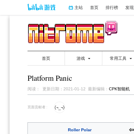
主站
首页
排行榜
发现
首页
游戏
常用工具
Platform Panic
阅读：
更新日期：
2021-01-12
最新编辑：
CPK智能机
跳
跳
到
到
页面贡献者 :
导
搜
航
索
Roller Polar