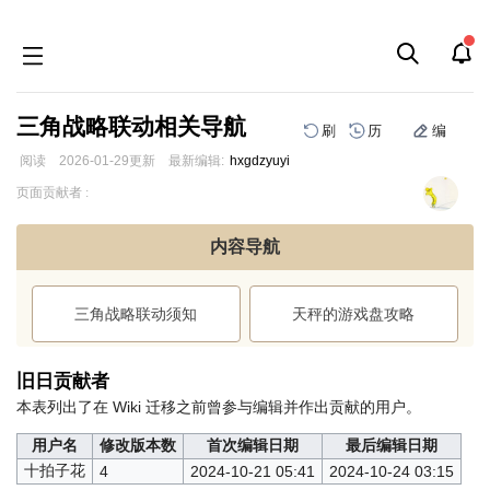
三角战略联动相关导航
刷
历
编
阅读
2026-01-29
更新
最新编辑:
hxgdzyuyi
跳
跳
页面贡献者 :
到
到
导
搜
内容导航
航
索
三角战略联动须知
天秤的游戏盘攻略
旧日贡献者
本表列出了在 Wiki 迁移之前曾参与编辑并作出贡献的用户。
用户名
修改版本数
首次编辑日期
最后编辑日期
十拍子花
4
2024-10-21 05:41
2024-10-24 03:15