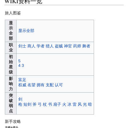
WIKI资料一览
旅人图鉴
显
示
显示全部
全
部
职
剑士
商人
学者
猎人
盗贼
神官
药师
舞者
业
初
5
始
4
3
星
级
影
富足
响
权威
名望
拥有
支配
认可
力
突
剑
破
枪
短剑
斧
弓
杖
书
扇子
火
冰
雷
风
光
暗
弱
点
新手攻略
主线&战斗