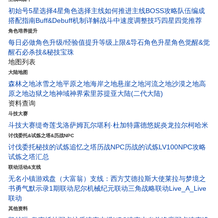
初始号5星选择
4星角色选择
主线如何推进
主线BOSS攻略
队伍编成
搭配指南
Buff&Debuff机制详解
战斗中速度调整技巧
四星四觉推荐
角色培养提升
每日必做
角色升级/经验值
提升等级上限&导石
角色升星
角色觉醒&觉
醒石
必杀技&秘技宝珠
地图列表
大陆地图
森林之地
冰雪之地
平原之地
海岸之地
悬崖之地
河流之地
沙漠之地
高
原之地
边狱之地
神域神界
索里苏提亚大陆(二代大陆)
资料查询
斗技大赛
斗技大赛
缇奇莲
戈洛萨姆
瓦尔堪
利·杜
加特露德
悠妮
炎龙
拉尔柯
哈米
讨伐委托&试炼之塔&历战NPC
讨伐委托
秘技的试炼
追忆之塔
历战NPC
历战的试炼
LV100NPC攻略
试炼之塔汇总
联动活动&支线
无名小镇
游戏盘（大富翁）
支线：西方艾德拉斯大使
莱拉与梦境之
书
勇气默示录1期联动
尼尔机械纪元联动
三角战略联动
Live_A_Live
联动
其他资料