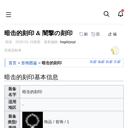
暗击的刻印 & 闇撃の刻印
刷
历
编
阅读
2026-01-29
更新
最新编辑:
hxgdzyuyi
跳
跳
页面贡献者 :
到
到
导
搜
阅
编
刷
历
首页
>
首饰图鉴
>
暗击的刻印
航
索
暗击的刻印基本信息
装备
暗击的刻印
名字
适用
-
地区
装备
饰品 / 首饰 / 1
类型/
等级