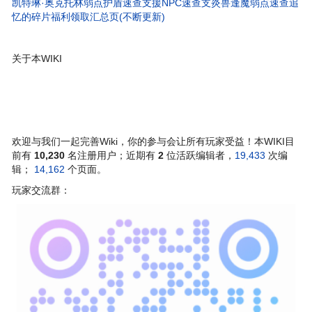
凯特琳·奥克托林弱点护盾速查
支援NPC速查
支炎兽
逢魔弱点速查
追
忆的碎片
福利领取汇总页(不断更新)
关于本WIKI
欢迎与我们一起完善Wiki，你的参与会让所有玩家受益！本WIKI目
前有
10,230
名注册用户；近期有
2
位活跃编辑者，
19,433
次编
辑；
14,162
个页面。
玩家交流群：