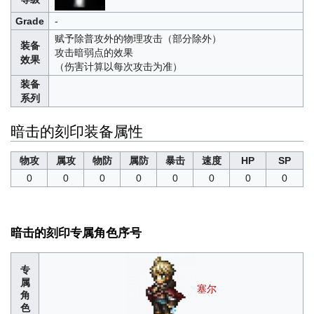
Grade
-
赋予除普攻外的物理攻击（部分除外）
装备
攻击暗弱点的效果
效果
（伤害计算以每次攻击为准）
装备
系列
暗击的刻印装备属性
物攻
属攻
物防
属防
暴击
速度
HP
SP
0
0
0
0
0
0
0
0
暗击的刻印专属角色序号
专
属
塞尔
角
色