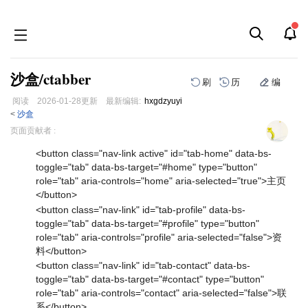
沙盒/ctabber
刷
历
编
阅读
2026-01-28
更新
最新编辑:
hxgdzyuyi
<
沙盒
跳
跳
页面贡献者 :
到
到
导
搜
<button class="nav-link active" id="tab-home" data-bs-
航
索
toggle="tab" data-bs-target="#home" type="button"
role="tab" aria-controls="home" aria-selected="true">主页
</button>
<button class="nav-link" id="tab-profile" data-bs-
toggle="tab" data-bs-target="#profile" type="button"
role="tab" aria-controls="profile" aria-selected="false">资
料</button>
<button class="nav-link" id="tab-contact" data-bs-
toggle="tab" data-bs-target="#contact" type="button"
role="tab" aria-controls="contact" aria-selected="false">联
系</button>