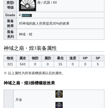
扇 / 武器 / 60
类型/
等级
Grade
4
装备
对神域的敌人伤害提高30%的效果
效果
装备
神域・煌
系列
神域之扇・煌3装备属性
物攻
属攻
物防
属防
暴击
速度
HP
SP
321
543
0
0
15
0
0
5
※ 以上属性为所有插槽插满以后的属性。
神域之扇・煌3插槽镶嵌效果
月金