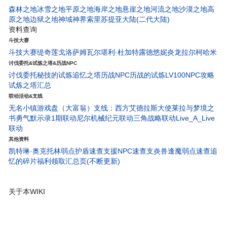
森林之地
冰雪之地
平原之地
海岸之地
悬崖之地
河流之地
沙漠之地
高
原之地
边狱之地
神域神界
索里苏提亚大陆(二代大陆)
资料查询
斗技大赛
斗技大赛
缇奇莲
戈洛萨姆
瓦尔堪
利·杜
加特露德
悠妮
炎龙
拉尔柯
哈米
讨伐委托&试炼之塔&历战NPC
讨伐委托
秘技的试炼
追忆之塔
历战NPC
历战的试炼
LV100NPC攻略
试炼之塔汇总
联动活动&支线
无名小镇
游戏盘（大富翁）
支线：西方艾德拉斯大使
莱拉与梦境之
书
勇气默示录1期联动
尼尔机械纪元联动
三角战略联动
Live_A_Live
联动
其他资料
凯特琳·奥克托林弱点护盾速查
支援NPC速查
支炎兽
逢魔弱点速查
追
忆的碎片
福利领取汇总页(不断更新)
关于本WIKI