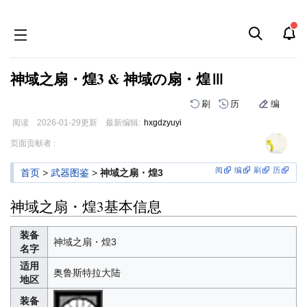
神域之扇・煌3 & 神域の扇・煌Ⅲ
刷
历
编
阅读
2026-01-29
更新
最新编辑:
hxgdzyuyi
跳
跳
页面贡献者 :
到
到
导
搜
阅
编
刷
历
首页
>
武器图鉴
>
神域之扇・煌3
航
索
神域之扇・煌3基本信息
装备
神域之扇・煌3
名字
适用
奥鲁斯特拉大陆
地区
装备