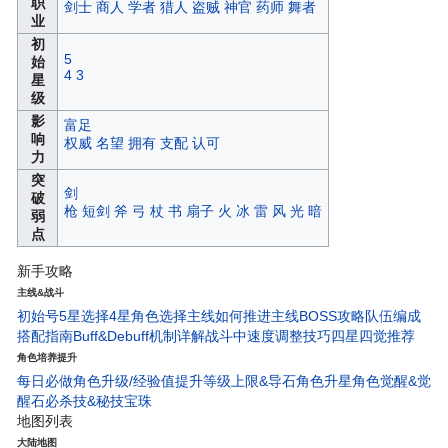
职
剑士
商人
学者
猎人
盗贼
神官
药师
舞者
业
初
5
始
4
3
星
级
影
富足
响
权威
名望
拥有
支配
认可
力
突
剑
破
枪
短剑
斧
弓
杖
书
扇子
火
冰
雷
风
光
暗
弱
点
新手攻略
主线&战斗
初始号5星选择
4星角色选择
主线如何推进
主线BOSS攻略
队伍编成
搭配指南
Buff&Debuff机制详解
战斗中速度调整技巧
四星四觉推荐
角色培养提升
每日必做
角色升级/经验值
提升等级上限&导石
角色升星
角色觉醒&觉
醒石
必杀技&秘技宝珠
地图列表
大陆地图