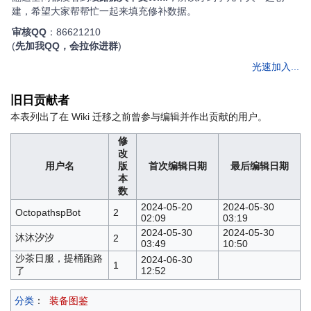
建，希望大家帮帮忙一起来填充修补数据。
审核QQ
：86621210
(
先加我QQ，会拉你进群
)
光速加入...
旧日贡献者
本表列出了在 Wiki 迁移之前曾参与编辑并作出贡献的用户。
修
改
用户名
版
首次编辑日期
最后编辑日期
本
数
2024-05-20
2024-05-30
OctopathspBot
2
02:09
03:19
2024-05-30
2024-05-30
沐沐汐汐
2
03:49
10:50
沙茶日服，提桶跑路
2024-06-30
1
了
12:52
分类
：
装备图鉴