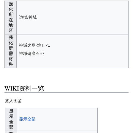
强
化
所
边狱/神域
在
地
区
强
化
神域之扇·煌Ⅱ×1
所
需
神域研磨石×7
材
料
WIKI资料一览
旅人图鉴
显
示
显示全部
全
部