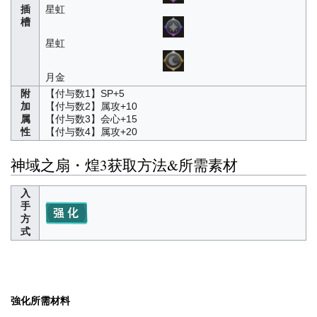
插
星虹
槽
星虹
月金
附
【付与数1】SP+5
加
【付与数2】属攻+10
属
【付与数3】会心+15
性
【付与数4】属攻+20
神域之扇・煌3获取方法&所需素材
入
手
方
式
強化所需材料