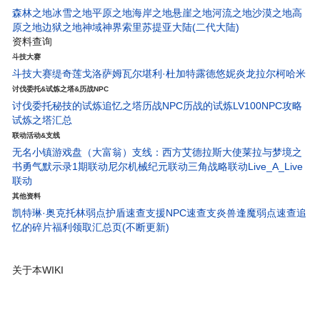
森林之地
冰雪之地
平原之地
海岸之地
悬崖之地
河流之地
沙漠之地
高
原之地
边狱之地
神域神界
索里苏提亚大陆(二代大陆)
资料查询
斗技大赛
斗技大赛
缇奇莲
戈洛萨姆
瓦尔堪
利·杜
加特露德
悠妮
炎龙
拉尔柯
哈米
讨伐委托&试炼之塔&历战NPC
讨伐委托
秘技的试炼
追忆之塔
历战NPC
历战的试炼
LV100NPC攻略
试炼之塔汇总
联动活动&支线
无名小镇
游戏盘（大富翁）
支线：西方艾德拉斯大使
莱拉与梦境之
书
勇气默示录1期联动
尼尔机械纪元联动
三角战略联动
Live_A_Live
联动
其他资料
凯特琳·奥克托林弱点护盾速查
支援NPC速查
支炎兽
逢魔弱点速查
追
忆的碎片
福利领取汇总页(不断更新)
关于本WIKI