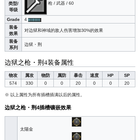
枪 / 武器 / 60
类型/
等级
Grade
4
装备
对边狱和神域的敌人伤害增加30%的效果
效果
装备
边狱・荆
系列
边狱之枪・荆4装备属性
物攻
属攻
物防
属防
暴击
速度
HP
SP
574
330
0
0
20
0
0
20
※ 以上属性为所有插槽插满以后的属性。
边狱之枪・荆4插槽镶嵌效果
太陽金