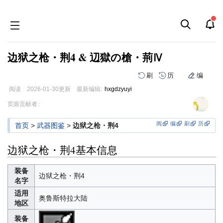
边狱之枪・荆4 & 辺獄の槍・荊Ⅳ
刷
历
编
阅读
2026-01-30
更新
最新编辑:
hxgdzyuyi
跳
跳
页面贡献者 :
到
到
导
搜
阅
编
刷
历
首页
>
武器图鉴
>
边狱之枪・荆4
航
索
边狱之枪・荆4基本信息
装备
边狱之枪・荆4
名字
适用
奥鲁斯特拉大陆
地区
装备