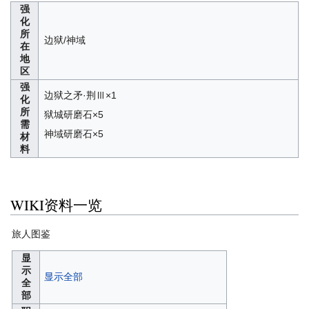
强
化
所
边狱/神域
在
地
区
强
边狱之矛·荆Ⅲ×1
化
所
狱城研磨石×5
需
神域研磨石×5
材
料
WIKI资料一览
旅人图鉴
显
示
显示全部
全
部