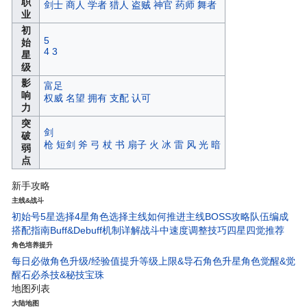
职
剑士
商人
学者
猎人
盗贼
神官
药师
舞者
业
初
5
始
4
3
星
级
影
富足
响
权威
名望
拥有
支配
认可
力
突
剑
破
枪
短剑
斧
弓
杖
书
扇子
火
冰
雷
风
光
暗
弱
点
新手攻略
主线&战斗
初始号5星选择
4星角色选择
主线如何推进
主线BOSS攻略
队伍编成
搭配指南
Buff&Debuff机制详解
战斗中速度调整技巧
四星四觉推荐
角色培养提升
每日必做
角色升级/经验值
提升等级上限&导石
角色升星
角色觉醒&觉
醒石
必杀技&秘技宝珠
地图列表
大陆地图