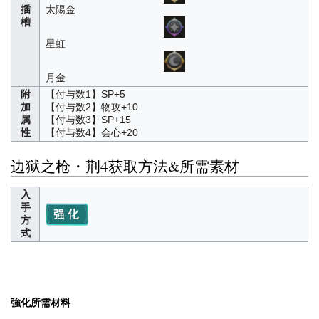
插
太陽金
槽
星虹
月金
附
【付与数1】SP+5
加
【付与数2】物攻+10
属
【付与数3】SP+15
性
【付与数4】会心+20
边狱之枪・荆4获取方法&所需素材
入
手
方
式
強化所需材料