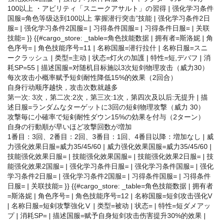
100以上 ・アビリティ「スニークアサルト」の習得 | 强化学习条件
国服=角色等级达到100以上 掌握潜行突击”技能 | 强化学习条件2日
服= | 强化学习条件2国服= | 习得条件国服= | 习得条件日服= | 关联
技能= }} {{#cargo_store: _table=角色技能数据 | 拥有者=斯洛妮 | 角
色序号= | 角色技能序号=11 | 名称国服=潜行拉什 | 名称日服=スニ
ークラッシュ | 类型=主动 | 状态=灯火の加護 | 特性=短,デバフ | 消
耗SP=55 | 描述国服=对随机目标施以3次短剑物理攻击（威力30）
每次攻击小概率赋予短剑耐性降低15%的效果（2回合）
自身行动顺序越快，攻击次数就越多
第一次: 3次，第二次:2次，第三次:1次，第四次及以后:无提升 | 描
述日服=ランダムなターゲットに3回の短剣物理攻撃（威力 30）
攻撃毎に小確率で短剣耐性ダウン15%の効果を付与（2ターン）
自身の行動順が早いほど攻撃回数が増加
1番目：3回、2番目：2回、3番目：1回、4番目以降：増加なし | 威
力强化效果日服=威力35/45/60 | 威力强化效果国服=威力35/45/60 |
技能强化效果日服= | 技能强化效果国服= | 技能强化效果2日服= | 技
能强化效果2国服= | 强化学习条件日服= | 强化学习条件国服= | 强化
学习条件2日服= | 强化学习条件2国服= | 习得条件国服= | 习得条件
日服= | 关联技能= }} {{#cargo_store: _table=角色技能数据 | 拥有者
=斯洛妮 | 角色序号= | 角色技能序号=12 | 名称国服=短剑攻击强化V
| 名称日服=短剣攻撃強化Ⅴ | 类型=被动 | 状态= | 特性=短ダメアッ
プ | 消耗SP= | 描述国服=赋予自身短剑攻击伤害提升30%的效果 |