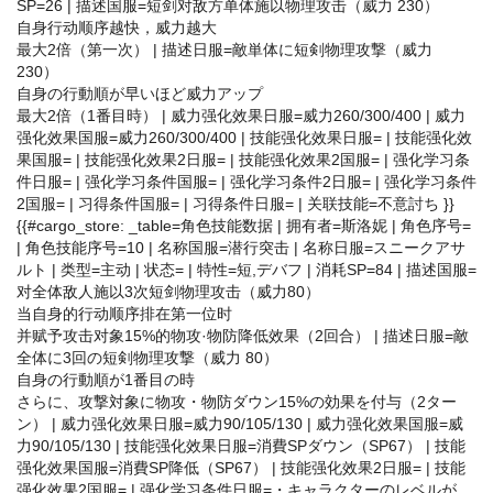
SP=26 | 描述国服=短剑对敌方单体施以物理攻击（威力 230）
自身行动顺序越快，威力越大
最大2倍（第一次） | 描述日服=敵単体に短剣物理攻撃（威力
230）
自身の行動順が早いほど威力アップ
最大2倍（1番目時） | 威力强化效果日服=威力260/300/400 | 威力
强化效果国服=威力260/300/400 | 技能强化效果日服= | 技能强化效
果国服= | 技能强化效果2日服= | 技能强化效果2国服= | 强化学习条
件日服= | 强化学习条件国服= | 强化学习条件2日服= | 强化学习条件
2国服= | 习得条件国服= | 习得条件日服= | 关联技能=不意討ち }}
{{#cargo_store: _table=角色技能数据 | 拥有者=斯洛妮 | 角色序号=
| 角色技能序号=10 | 名称国服=潜行突击 | 名称日服=スニークアサ
ルト | 类型=主动 | 状态= | 特性=短,デバフ | 消耗SP=84 | 描述国服=
对全体敌人施以3次短剑物理攻击（威力80）
当自身的行动顺序排在第一位时
并赋予攻击对象15%的物攻·物防降低效果（2回合） | 描述日服=敵
全体に3回の短剣物理攻撃（威力 80）
自身の行動順が1番目の時
さらに、攻撃対象に物攻・物防ダウン15%の効果を付与（2ター
ン） | 威力强化效果日服=威力90/105/130 | 威力强化效果国服=威
力90/105/130 | 技能强化效果日服=消費SPダウン（SP67） | 技能
强化效果国服=消費SP降低（SP67） | 技能强化效果2日服= | 技能
强化效果2国服= | 强化学习条件日服=・キャラクターのレベルが