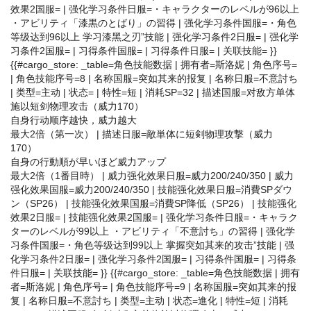
效果2国服= | 强化学习条件日服=・キャラクターのレベルが96以上
・アビリティ「漆黒のとばり」の習得 | 强化学习条件国服=・角色
等级达到96以上 学习漆黑之刃”技能 | 强化学习条件2日服= | 强化学
习条件2国服= | 习得条件国服= | 习得条件日服= | 关联技能= }}
{{#cargo_store: _table=角色技能数据 | 拥有者=斯洛妮 | 角色序号=
| 角色技能序号=8 | 名称国服=突如其来的报复 | 名称日服=不意討ち
| 类型=主动 | 状态= | 特性=短 | 消耗SP=32 | 描述国服=对敌方单体
施以短剑物理攻击（威力170）
自身行动顺序越快，威力越大
最大2倍（第一次） | 描述日服=敵単体に短剣物理攻撃（威力
170）
自身の行動順が早いほど威力アップ
最大2倍（1番目時） | 威力强化效果日服=威力200/240/350 | 威力
强化效果国服=威力200/240/350 | 技能强化效果日服=消費SPダウ
ン（SP26） | 技能强化效果国服=消費SP降低（SP26） | 技能强化
效果2日服= | 技能强化效果2国服= | 强化学习条件日服=・キャラク
ターのレベルが99以上 ・アビリティ「不意討ち」の習得 | 强化学
习条件国服=・角色等级达到99以上 掌握突如其来的攻击”技能 | 强
化学习条件2日服= | 强化学习条件2国服= | 习得条件国服= | 习得条
件日服= | 关联技能= }} {{#cargo_store: _table=角色技能数据 | 拥有
者=斯洛妮 | 角色序号= | 角色技能序号=9 | 名称国服=突如其来的报
复 | 名称日服=不意討ち | 类型=主动 | 状态=進化 | 特性=短 | 消耗