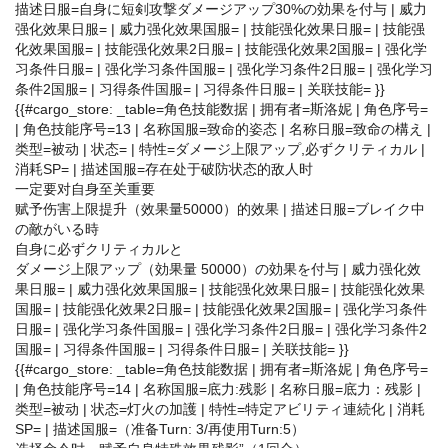
描述日服=自身に短剣攻撃ダメージアップ30%の効果を付与 | 威力
强化效果日服= | 威力强化效果国服= | 技能强化效果日服= | 技能强
化效果国服= | 技能强化效果2日服= | 技能强化效果2国服= | 强化学
习条件日服= | 强化学习条件国服= | 强化学习条件2日服= | 强化学习
条件2国服= | 习得条件国服= | 习得条件日服= | 关联技能= }}
{{#cargo_store: _table=角色技能数据 | 拥有者=斯洛妮 | 角色序号=
| 角色技能序号=13 | 名称国服=致命的姿态 | 名称日服=致命の構え |
类型=被动 | 状态= | 特性=ダメージ上限アップ,必ずクリティカル |
消耗SP= | 描述国服=存在处于破防状态的敌人时
一定要对自身至关重要
赋予伤害上限提升（效果量50000）的效果 | 描述日服=ブレイク中
の敵がいる時
自身に必ずクリティカルと
ダメージ上限アップ（効果量 50000）の効果を付与 | 威力强化效
果日服= | 威力强化效果国服= | 技能强化效果日服= | 技能强化效果
国服= | 技能强化效果2日服= | 技能强化效果2国服= | 强化学习条件
日服= | 强化学习条件国服= | 强化学习条件2日服= | 强化学习条件2
国服= | 习得条件国服= | 习得条件日服= | 关联技能= }}
{{#cargo_store: _table=角色技能数据 | 拥有者=斯洛妮 | 角色序号=
| 角色技能序号=14 | 名称国服=底力:残影 | 名称日服=底力：残影 |
类型=被动 | 状态=灯火の加護 | 特性=特定アビリティ連続化 | 消耗
SP= | 描述国服=（准备Turn: 3/再使用Turn:5）