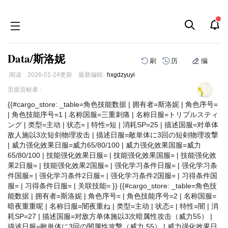
Data/斯洛妮
刷
历
编
阅读
2026-01-24
更新
最新编辑:
hxgdzyuyi
跳
跳
页面贡献者 :
到
到
{{#cargo_store: _table=角色技能数据 | 拥有者=斯洛妮 | 角色序号=
导
搜
| 角色技能序号=1 | 名称国服=三重刺痛 | 名称日服=トリプルスティ
航
索
ング | 类型=主动 | 状态= | 特性=短 | 消耗SP=25 | 描述国服=对单体
敌人施以3次短剑物理攻击 | 描述日服=敵単体に3回の短剣物理攻撃
| 威力强化效果日服=威力65/80/100 | 威力强化效果国服=威力
65/80/100 | 技能强化效果日服= | 技能强化效果国服= | 技能强化效
果2日服= | 技能强化效果2国服= | 强化学习条件日服= | 强化学习条
件国服= | 强化学习条件2日服= | 强化学习条件2国服= | 习得条件国
服= | 习得条件日服= | 关联技能= }} {{#cargo_store: _table=角色技
能数据 | 拥有者=斯洛妮 | 角色序号= | 角色技能序号=2 | 名称国服=
暗夜重重呢 | 名称日服=闇夜重ね | 类型=主动 | 状态= | 特性=闇 | 消
耗SP=27 | 描述国服=对敌方单体施以3次暗属性攻击（威力55） |
描述日服=敵単体に3回の闇属性攻撃（威力 55） | 威力强化效果日