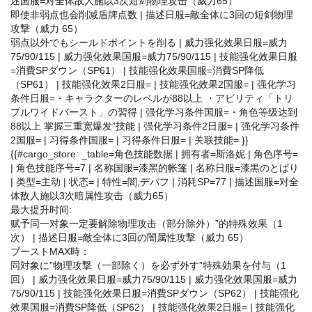
述国服=对全体敌人施以3次短剑物理攻击（威力65）
即使非弱点也会削减盾牌点数 | 描述日服=敵全体に3回の短剣物理
攻撃（威力 65）
弱点以外でもシールドポイントを削る | 威力强化效果日服=威力
75/90/115 | 威力强化效果国服=威力75/90/115 | 技能强化效果日服
=消費SPダウン（SP61） | 技能强化效果国服=消費SP降低
（SP61） | 技能强化效果2日服= | 技能强化效果2国服= | 强化学习
条件日服=・キャラクターのレベルが88以上 ・アビリティ「トリ
プルワイドバースト」の習得 | 强化学习条件国服=・角色等级达到
88以上 掌握三重宽爆发”技能 | 强化学习条件2日服= | 强化学习条件
2国服= | 习得条件国服= | 习得条件日服= | 关联技能= }}
{{#cargo_store: _table=角色技能数据 | 拥有者=斯洛妮 | 角色序号=
| 角色技能序号=7 | 名称国服=漆黑的帐篷 | 名称日服=漆黒のとばり
| 类型=主动 | 状态= | 特性=闇,デバフ | 消耗SP=77 | 描述国服=对全
体敌人施以3次暗属性攻击（威力65）
最大提升时间:
赋予同一对象一定要解除物理攻击（部分除外）”的特殊效果（1
次） | 描述日服=敵全体に3回の闇属性攻撃（威力 65）
ブーストMAX時：
同対象に”物理攻撃（一部除く）を必ず外す”特殊効果を付与（1
回） | 威力强化效果日服=威力75/90/115 | 威力强化效果国服=威力
75/90/115 | 技能强化效果日服=消費SPダウン（SP62） | 技能强化
效果国服=消費SP降低（SP62） | 技能强化效果2日服= | 技能强化