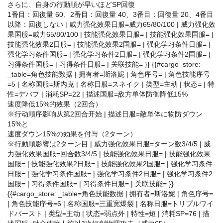
さらに、自身の行動順が早いほどSP回復
1番目：回復量 60、2番目：回復量 40、3番目：回復量 20、4番目
以降：回復しない | 威力强化效果日服=威力65/80/100 | 威力强化效
果国服=威力65/80/100 | 技能强化效果日服= | 技能强化效果国服= |
技能强化效果2日服= | 技能强化效果2国服= | 强化学习条件日服= |
强化学习条件国服= | 强化学习条件2日服= | 强化学习条件2国服= |
习得条件国服= | 习得条件日服= | 关联技能= }} {{#cargo_store:
_table=角色技能数据 | 拥有者=斯洛妮 | 角色序号= | 角色技能序号
=5 | 名称国服=斯内克 | 名称日服=スネイク | 类型=主动 | 状态= | 特
性=デバフ | 消耗SP=22 | 描述国服=敌方单体防御降低15%
速度降低15%的效果（2回合）
※行动顺序影响从第2回合开始 | 描述日服=敵単体に物防ダウン
15%と
速度ダウン15%の効果を付与（2ターン）
※行動順影響は2ターン目 | 威力强化效果日服=ターン数3/4/5 | 威
力强化效果国服=回合数3/4/5 | 技能强化效果日服= | 技能强化效果
国服= | 技能强化效果2日服= | 技能强化效果2国服= | 强化学习条件
日服= | 强化学习条件国服= | 强化学习条件2日服= | 强化学习条件2
国服= | 习得条件国服= | 习得条件日服= | 关联技能= }}
{{#cargo_store: _table=角色技能数据 | 拥有者=斯洛妮 | 角色序号=
| 角色技能序号=6 | 名称国服=三重宽爆裂 | 名称日服=トリプルワイ
ドバースト | 类型=主动 | 状态=弱点外 | 特性=短 | 消耗SP=76 | 描