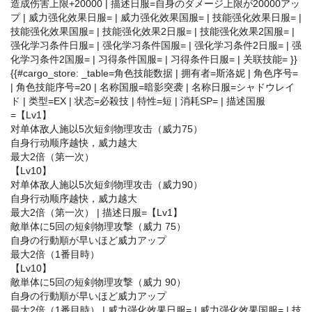
造成伤害上限+20000 | 描述日服=自身のダメージ上限が20000アッ
プ | 威力强化效果日服= | 威力强化效果国服= | 技能强化效果日服= |
技能强化效果国服= | 技能强化效果2日服= | 技能强化效果2国服= |
强化学习条件日服= | 强化学习条件国服= | 强化学习条件2日服= | 强
化学习条件2国服= | 习得条件国服= | 习得条件日服= | 关联技能= }}
{{#cargo_store: _table=角色技能数据 | 拥有者=斯洛妮 | 角色序号=
| 角色技能序号=20 | 名称国服=暗影突袭 | 名称日服=シャドウレイ
ド | 类型=EX | 状态=必殺技 | 特性=短 | 消耗SP= | 描述国服
=【Lv1】
对单体敌人施以5次短剑物理攻击（威力75）
自身行动顺序越快，威力越大
最大2倍（第一次）
【Lv10】
对单体敌人施以5次短剑物理攻击（威力90）
自身行动顺序越快，威力越大
最大2倍（第一次） | 描述日服=【Lv1】
敵単体に5回の短剣物理攻撃（威力 75）
自身の行動順が早いほど威力アップ
最大2倍（1番目時）
【Lv10】
敵単体に5回の短剣物理攻撃（威力 90）
自身の行動順が早いほど威力アップ
最大2倍（1番目時） | 威力强化效果日服= | 威力强化效果国服= | 技