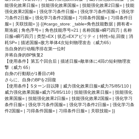
能强化效果日服= | 技能强化效果国服= | 技能强化效果2日服= | 技能
强化效果2国服= | 强化学习条件日服= | 强化学习条件国服= | 强化学
习条件2日服= | 强化学习条件2国服= | 习得条件国服= | 习得条件日
服= | 关联技能= }} {{#cargo_store: _table=角色技能数据 | 拥有者=
斯洛妮 | 角色序号= | 角色技能序号=21 | 名称国服=瞬巧四刃 | 名称
日服=瞬巧四刃 | 类型=EX | 状态=EXアビリティ | 特性=短,回復 | 消
耗SP= | 描述国服=敌方单体4次短剑物理攻击（威力65）
当自身的行动顺序排在第一位时
并将自身的BP恢复2
【使用条件】第五个回合后 | 描述日服=敵単体に4回の短剣物理攻
撃（威力 65）
自身の行動順が1番目の時
さらに、自身のBPを2回復
【使用条件】5ターン目以降 | 威力强化效果日服=威力75/85/110 |
威力强化效果国服=威力75/85/110 | 技能强化效果日服= | 技能强化
效果国服= | 技能强化效果2日服= | 技能强化效果2国服= | 强化学习
条件日服= | 强化学习条件国服= | 强化学习条件2日服= | 强化学习条
件2国服= | 习得条件国服= | 习得条件日服= | 关联技能= }}