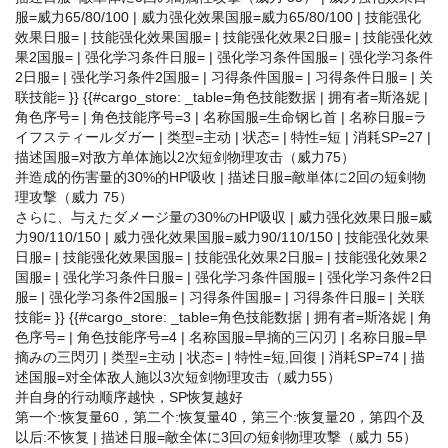
服=威力65/80/100 | 威力强化效果国服=威力65/80/100 | 技能强化
效果日服= | 技能强化效果国服= | 技能强化效果2日服= | 技能强化效
果2国服= | 强化学习条件日服= | 强化学习条件国服= | 强化学习条件
2日服= | 强化学习条件2国服= | 习得条件国服= | 习得条件日服= | 关
联技能= }} {{#cargo_store: _table=角色技能数据 | 拥有者=斯洛妮 |
角色序号= | 角色技能序号=3 | 名称国服=生命钢匕首 | 名称日服=ラ
イフスティールダガー | 类型=主动 | 状态= | 特性=短 | 消耗SP=27 |
描述国服=对敌方单体施以2次短剑物理攻击（威力75）
并造成的伤害量的30%的HP吸收 | 描述日服=敵単体に2回の短剣物
理攻撃（威力 75）
さらに、与えたダメージ量の30%のHP吸収 | 威力强化效果日服=威
力90/110/150 | 威力强化效果国服=威力90/110/150 | 技能强化效果
日服= | 技能强化效果国服= | 技能强化效果2日服= | 技能强化效果2
国服= | 强化学习条件日服= | 强化学习条件国服= | 强化学习条件2日
服= | 强化学习条件2国服= | 习得条件国服= | 习得条件日服= | 关联
技能= }} {{#cargo_store: _table=角色技能数据 | 拥有者=斯洛妮 | 角
色序号= | 角色技能序号=4 | 名称国服=早摘的三闪刃 | 名称日服=早
摘みの三閃刃 | 类型=主动 | 状态= | 特性=短,回復 | 消耗SP=74 | 描
述国服=对全体敌人施以3次短剑物理攻击（威力55）
并自身的行动顺序越快，SP恢复越好
第一个:恢复量60，第二个:恢复量40，第三个:恢复量20，第四个及
以后:不恢复 | 描述日服=敵全体に3回の短剣物理攻撃（威力 55）