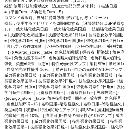
选择命令时，赋予自身特殊效果残影”（1回合）
残影:使用的技能发动2次（追加发动部分无SP消耗） | 描述日服
=（準備Turn：3/再使用Turn：5）
コマンド選択時、自身に特殊効果”残影”を付与（1ターン）
残影：使用するアビリティを2回発動する（追加発動分はSP消費な
し） | 威力强化效果日服= | 威力强化效果国服= | 技能强化效果日服
= | 技能强化效果国服= | 技能强化效果2日服= | 技能强化效果2国服
= | 强化学习条件日服= | 强化学习条件国服= | 强化学习条件2日服=
| 强化学习条件2国服= | 习得条件国服= | 习得条件日服= | 关联技能
= }} {{#cargo_store: _table=角色技能数据 | 拥有者=斯洛妮 | 角色序
号= | 角色技能序号=15 | 名称国服=光耐性强化 | 名称日服=光耐性
強化 | 类型=特殊 | 状态= | 特性=光耐性アップ | 消耗SP= | 描述国服
=自身的光耐性提升 10%。 | 描述日服=自身の光耐性が10%アップ |
威力强化效果日服= | 威力强化效果国服= | 技能强化效果日服= | 技
能强化效果国服= | 技能强化效果2日服= | 技能强化效果2国服= | 强
化学习条件日服= | 强化学习条件国服= | 强化学习条件2日服= | 强化
学习条件2国服= | 习得条件国服= | 习得条件日服= | 关联技能= }}
{{#cargo_store: _table=角色技能数据 | 拥有者=斯洛妮 | 角色序号=
| 角色技能序号=16 | 名称国服=暗耐性强化 | 名称日服=闇耐性強化 |
类型=特殊 | 状态= | 特性=闇耐性アップ | 消耗SP= | 描述国服=自身
的暗耐性提升 10%。 | 描述日服=自身の闇耐性が10%アップ | 威力
强化效果日服= | 威力强化效果国服= | 技能强化效果日服= | 技能强
化效果国服= | 技能强化效果2日服= | 技能强化效果2国服= | 强化学