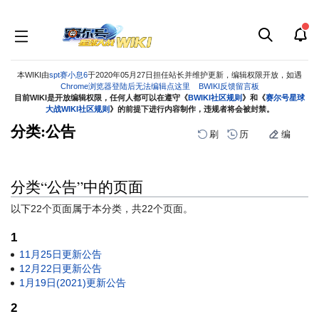
本WIKI由
spt赛小息6
于2020年05月27日担任站长并维护更新，编辑权限开放，如遇
Chrome浏览器登陆后无法编辑点这里
BWIKI反馈留言板
目前WIKI是开放编辑权限，任何人都可以在遵守《
BWIKI社区规则
》和《
赛尔号星球
大战WIKI社区规则
》的前提下进行内容制作，违规者将会被封禁。
分类:公告
刷
历
编
分类“公告”中的页面
跳
跳
到
到
以下22个页面属于本分类，共22个页面。
导
搜
航
索
1
11月25日更新公告
12月22日更新公告
1月19日(2021)更新公告
2