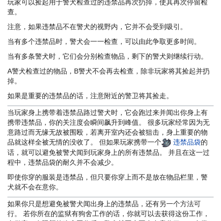
玩家可以捡起用于警犬检查过的违禁品再次扔掉，使其再次停留检
查。
注意，如果违禁品不在警犬的视野内，它并不会受到吸引。
当有多个违禁品时，警犬会一一检查，可以由此争取更多时间。
当有多条警犬时，它们会分别检查物品，剩下的警犬则继续行动。
A警犬检查过的物品，B警犬不会再去检查，除非玩家将其捡起并扔
掉。
如果是重要的违禁品的话，注意附近的警卫将其捡走。
当玩家身上携带着违禁品路过警犬时，它会跑过来并闻出你身上有
携带违禁品，你的关注度会瞬间飙升到峰值。 很多玩家经常因为无
意路过而无缘无故被围殴，若离开室内还会被狙击，身上重要的物
品就这样全被无情的没收了。 但如果玩家携带一个
违禁品袋
的
话，就可以避免被警犬闻到玩家身上的所有违禁品。 并且在这一过
程中，违禁品袋的耐久并不会减少。
即使你穿的服装是违禁品，但只要你穿上而不是放在物品栏里，警
犬就不会在意你。
如果你只是想避免被警犬闻出身上的违禁品，还有另一个方法可
行。 若你所在的监狱有狗舍工作的话，你就可以去获得这份工作，