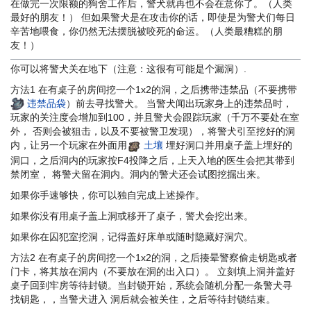
在做完一次限额的狗舍工作后，警犬就再也不会在意你了。（人类
最好的朋友！） 但如果警犬是在攻击你的话，即使是为警犬们每日
辛苦地喂食，你仍然无法摆脱被咬死的命运。（人类最糟糕的朋
友！）
你可以将警犬关在地下（注意：这很有可能是个漏洞）.
方法1 在有桌子的房间挖一个1x2的洞，之后携带违禁品（不要携带
违禁品袋
）前去寻找警犬。 当警犬闻出玩家身上的违禁品时，
玩家的关注度会增加到100，并且警犬会跟踪玩家（千万不要处在室
外， 否则会被狙击，以及不要被警卫发现），将警犬引至挖好的洞
内，让另一个玩家在外面用
土壤
埋好洞口并用桌子盖上埋好的
洞口，之后洞内的玩家按F4投降之后，上天入地的医生会把其带到
禁闭室， 将警犬留在洞内。洞内的警犬还会试图挖掘出来。
如果你手速够快，你可以独自完成上述操作。
如果你没有用桌子盖上洞或移开了桌子，警犬会挖出来。
如果你在囚犯室挖洞，记得盖好床单或随时隐藏好洞穴。
方法2 在有桌子的房间挖一个1x2的洞，之后揍晕警察偷走钥匙或者
门卡，将其放在洞内（不要放在洞的出入口）。 立刻填上洞并盖好
桌子回到牢房等待封锁。当封锁开始，系统会随机分配一条警犬寻
找钥匙，，当警犬进入 洞后就会被关住，之后等待封锁结束。