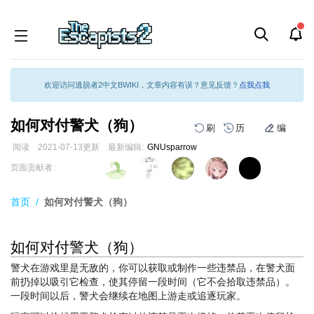
欢迎访问逃脱者2中文BWIKI，文章内容有误？意见反馈？
点我点我
如何对付警犬（狗）
刷
历
编
阅读
2021-07-13
更新
最新编辑:
GNUsparrow
跳
跳
页面贡献者 :
到
到
导
搜
首页
/
如何对付警犬（狗）
航
索
如何对付警犬（狗）
警犬在游戏里是无敌的，你可以获取或制作一些违禁品，在警犬面
前扔掉以吸引它检查，使其停留一段时间（它不会拾取违禁品）。
一段时间以后，警犬会继续在地图上游走或追逐玩家。