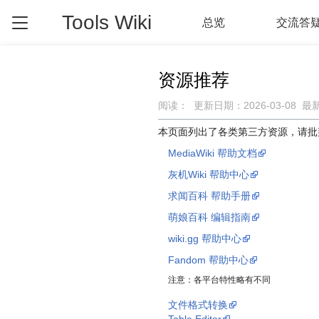
Tools Wiki
总览
交流答
资源推荐
阅读：
更新日期：
2026-03-08
最
跳
跳
本页面列出了各类第三方资源，请批
到
到
MediaWiki 帮助文档
导
搜
航
索
灰机Wiki 帮助中心
求闻百科 帮助手册
萌娘百科 编辑指南
wiki.gg 帮助中心
Fandom 帮助中心
注意：各平台特性略有不同
文件格式转换