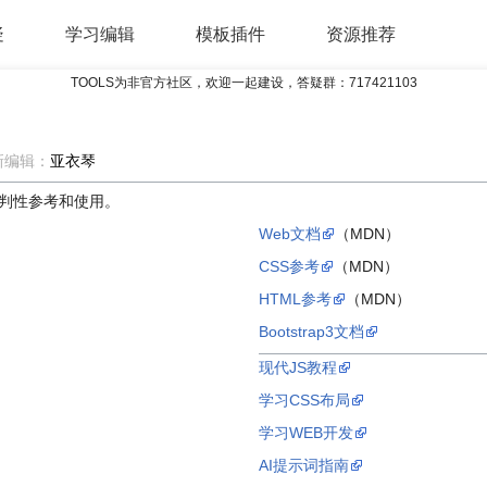
疑
学习编辑
模板插件
资源推荐
TOOLS为非官方社区，欢迎一起建设，答疑群：
717421103
新编辑：
亚衣琴
判性参考和使用。
Web文档
（MDN）
CSS参考
（MDN）
HTML参考
（MDN）
Bootstrap3文档
现代JS教程
学习CSS布局
学习WEB开发
AI提示词指南