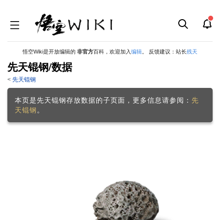
悟空Wiki是开放编辑的
非官方
百科，欢迎加入
编辑
。 反馈建议：站长
残天
先天锟钢/数据
<
先天锟钢
跳
跳
到
到
本页是先天锟钢存放数据的子页面，更多信息请参阅：
先
导
搜
天锟钢
。
航
索