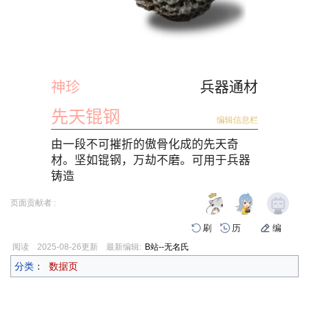
神珍
兵器通材
先天锟钢
编辑信息栏
由一段不可摧折的傲骨化成的先天奇
材。坚如锟钢，万劫不磨。可用于兵器
铸造
页面贡献者 :
刷
历
编
阅读
2025-08-26
更新
最新编辑:
B站--无名氏
分类
：
数据页