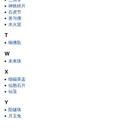
神铁碎片
石虎节
兽与佛
水火篮
T
铜佛坠
W
未来珠
X
细磁茶盂
仙胞石片
仙箓
Y
阳燧珠
月玉兔