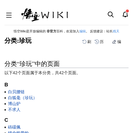
悟空Wiki是开放编辑的
非官方
百科，欢迎加入
编辑
。 反馈建议：站长
残天
分类:珍玩
刷
历
编
分类“珍玩”中的页面
跳
跳
到
到
以下42个页面属于本分类，共42个页面。
导
搜
航
索
B
白贝腰链
白狐毫（珍玩）
博山炉
不求人
C
砗磲佩