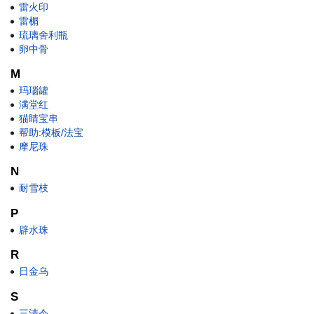
雷火印
雷榍
琉璃舍利瓶
卵中骨
M
玛瑙罐
满堂红
猫睛宝串
帮助:模板/法宝
摩尼珠
N
耐雪枝
P
辟水珠
R
日金乌
S
三清令