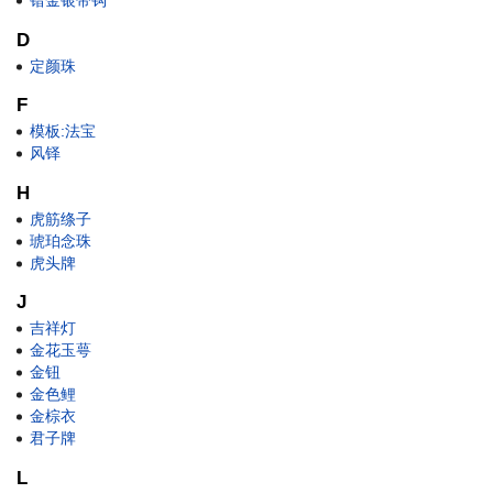
错金银带钩
D
定颜珠
F
模板:法宝
风铎
H
虎筋绦子
琥珀念珠
虎头牌
J
吉祥灯
金花玉萼
金钮
金色鲤
金棕衣
君子牌
L