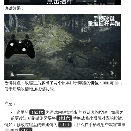
改键效果：
改键优点：改键过后
多出了两个
原本用于奔跑的
键位
：
与
，
便于后续改键增加按键功能。
注意：
这里的
shift
为游戏内键盘控制的默认奔跑按键，如果之
前更改过奔跑键则需要将
shift
替换成修改后所对应的按键。
例如：修改过键盘的奔跑键为
ctrl
，那么在手柄映射中就将重推
改成
ctrl