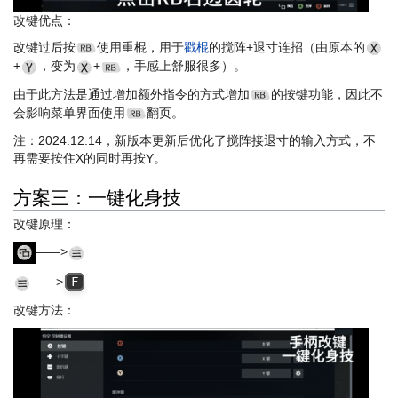
改键优点：
改键过后按
使用重棍，用于
戳棍
的搅阵+退寸连招（由原本的
+
，变为
+
，手感上舒服很多）。
由于此方法是通过增加额外指令的方式增加
的按键功能，因此不
会影响菜单界面使用
翻页。
注：2024.12.14，新版本更新后优化了搅阵接退寸的输入方式，不
再需要按住X的同时再按Y。
方案三：一键化身技
改键原理：
——>
——>
F
改键方法：