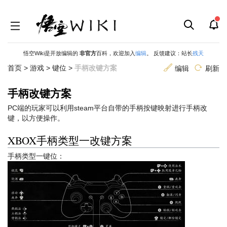
悟空Wiki是开放编辑的
非官方
百科，欢迎加入
编辑
。 反馈建议：站长
残天
首页
>
游戏
>
键位
>
手柄改键方案
编辑
刷新
手柄改键方案
跳
跳
PC端的玩家可以利用steam平台自带的手柄按键映射进行手柄改
到
到
键，以方便操作。
导
搜
XBOX手柄类型一改键方案
航
索
手柄类型一键位：