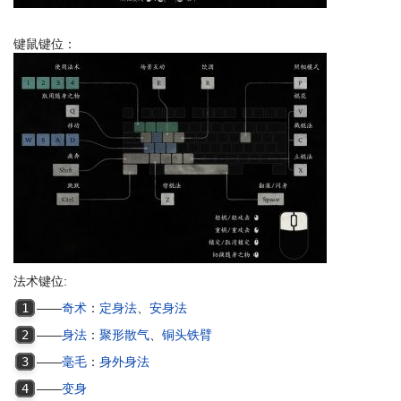
键鼠键位：
法术键位:
1
——
奇术
：
定身法
、
安身法
2
——
身法
：
聚形散气
、
铜头铁臂
3
——
毫毛
：
身外身法
4
——
变身