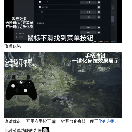
改键效果：
改键优点： 可用右手按下
一键释放化身技，便于
化身连携
。
此时菜单功能改为按
。