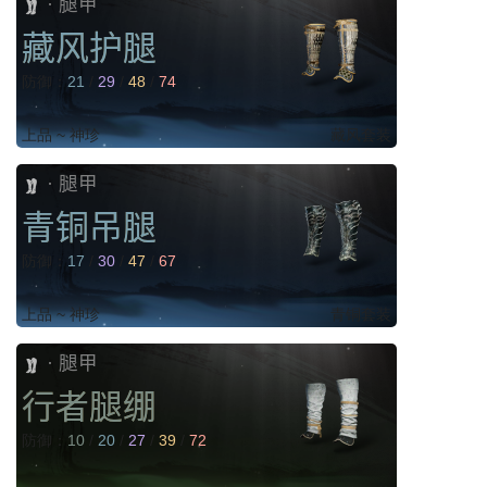
腿甲
·
藏风护腿
防御：
21
/
29
/
48
/
74
上品 ~ 神珍
藏风套装
腿甲
·
青铜吊腿
防御：
17
/
30
/
47
/
67
上品 ~ 神珍
青铜套装
腿甲
·
行者腿绷
防御：
10
/
20
/
27
/
39
/
72