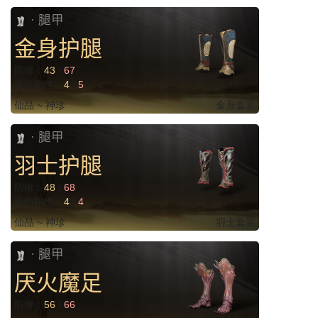
腿甲
·
金身护腿
防御：
43
/
67
寒冻耐性：
4
/
5
仙品 ~ 神珍
金身套装
腿甲
·
羽士护腿
防御：
48
/
68
毒伤耐性：
4
/
4
仙品 ~ 神珍
羽士套装
腿甲
·
厌火魔足
防御：
56
/
66