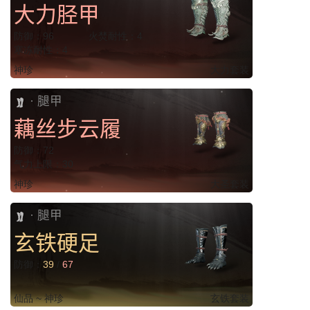
大力胫甲
防御：96
火焚耐性：4
寒冻耐性：4
神珍
大力套装
腿甲
·
藕丝步云履
防御：72
气力上限：30
神珍
大圣套装
腿甲
·
玄铁硬足
防御：
39
/
67
仙品 ~ 神珍
玄铁套装