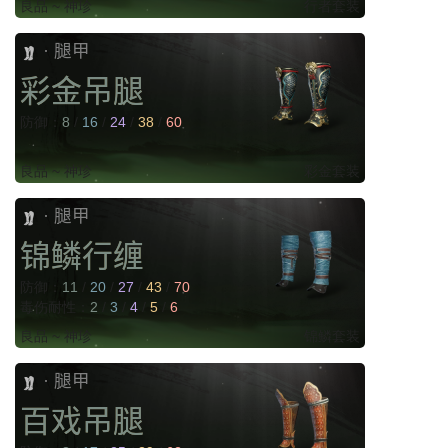
良品 ~ 神珍
行者套装
腿甲
·
彩金吊腿
防御：
8
/
16
/
24
/
38
/
60
良品 ~ 神珍
彩金套装
腿甲
·
锦鳞行缠
防御：
11
/
20
/
27
/
43
/
70
毒伤耐性：
2
/
3
/
4
/
5
/
6
良品 ~ 神珍
锦鳞套装
腿甲
·
百戏吊腿