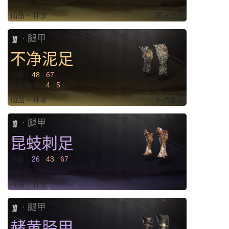
仙品 ~ 神珍
厌火套装
腿甲
·
不净泥足
防御：
48
/
67
毒伤耐性：
4
/
5
仙品 ~ 神珍
不净套装
腿甲
·
昆蚑刺足
防御：
26
/
43
/
67
特品 ~ 神珍
昆蚑套装
腿甲
·
赭黄胫甲