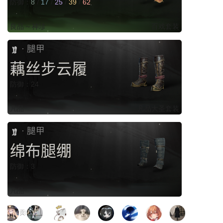
防御：
8
/
17
/
25
/
39
/
62
良品 ~ 神珍
百戏套装
腿甲
·
藕丝步云履
防御：24
凡品
凡品大圣套装
腿甲
·
绵布腿绷
防御：3
凡品
页面贡献者 :