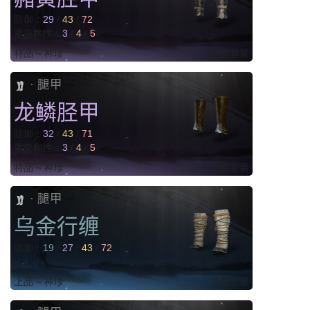
防御：
29
/
43
/
72
寒冻耐性：
3
/
4
/
5
特品 ~ 神珍
赭黄套装
腿甲
·
龙鳞胫甲
防御：
32
/
43
/
71
雷蛰耐性：
3
/
4
/
5
特品 ~ 神珍
龙鳞套装
腿甲
·
乌金行缠
防御：
19
/
27
/
43
/
72
上品 ~ 神珍
乌金套装