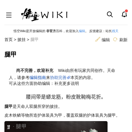
悟空Wiki是开放编辑的
非官方
百科，欢迎加入
编辑
。 反馈建议：站长
残天
首页
>
披挂
>
腿甲
编辑
刷新
腿甲
跳
跳
尚不完善，欢迎补充
Wiki由所有玩家共同创作。
天命
到
到
导
搜
人
，请参考
编辑指南
来
协助完善
本页的内容。
航
索
可从这些方面协助编辑：补充更多说明
腰间带是蟒龙筋，粉皮靴靿梅花折。
腿甲
是天命人双腿所穿的披挂。
皮木铁鳞等物所造护体装具为甲，覆盖双腿的护体装具为腿甲。
腿甲
·