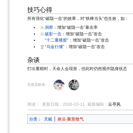
技巧心得
所有强化“破隐一击”的效果，对“铁棒当头”也生效，如：
洞察
：增加“破隐一击”暴击率
破影一击
：增加“破隐一击”攻击
“
十二重楼胶
”：增加“破隐一击”攻击
“
乌金行缠
”：增加“破隐一击”攻击
杂谈
打出重棍时，天命人会现形，但此时仍然视作隐身状态
页面贡献者 :
阅读：
更新日期：
2026-03-11
最新编辑：
云寻风
分类
：
天赋
身法-聚形散气