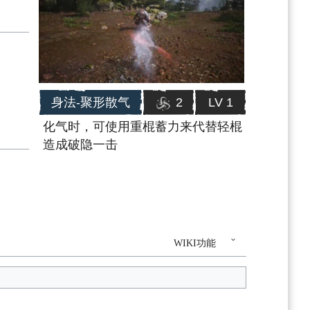
身法-聚形散气
2
LV 1
化气时，可使用重棍蓄力来代替轻棍
造成破隐一击
WIKI功能