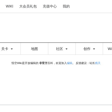
WIKI
大会员礼包
充值中心
我的
关卡
地图
社区
创作
W
悟空Wiki是开放编辑的
非官方
百科，欢迎加入
编辑
。 反馈建议：站长
残天