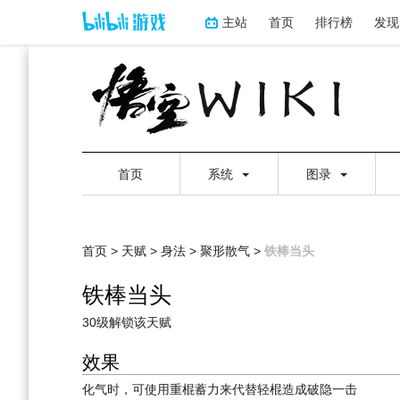
主站
首页
排行榜
发现
首页
系统
图录
首页
>
天赋
>
身法
>
聚形散气
>
铁棒当头
铁棒当头
跳
跳
30级解锁该天赋
到
到
效果
导
搜
航
索
化气时，可使用重棍蓄力来代替轻棍造成破隐一击