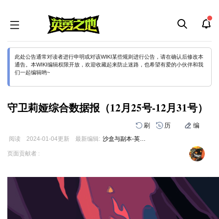
此处公告通常对读者进行申明或对该WIKI某些规则进行公告，请在确认后修改本
通告。本WIKI编辑权限开放，欢迎收藏起来防止迷路，也希望有爱的小伙伴和我
们一起编辑哟~
守卫莉娅综合数据报（12月25号-12月31号）
刷
历
编
阅读
2024-01-04
更新
最新编辑:
沙盒与副本-英勇之地
跳
跳
页面贡献者 :
到
到
导
搜
航
索