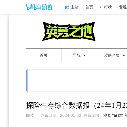
主站
首页
排行榜
发现
首页
导航
攻略合集
探险生存综合数据报（24年1月22
阅读：
更新日期：
2024-01-30
最新编辑：
沙盒与副本-
跳
跳