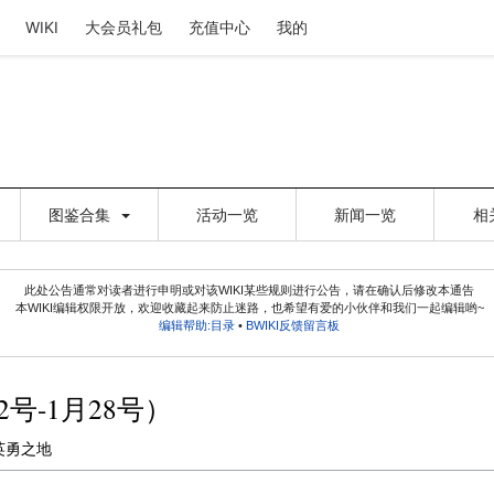
WIKI
大会员礼包
充值中心
我的
图鉴合集
活动一览
新闻一览
相
此处公告通常对读者进行申明或对该WIKI某些规则进行公告，请在确认后修改本通告
本WIKI编辑权限开放，欢迎收藏起来防止迷路，也希望有爱的小伙伴和我们一起编辑哟~
编辑帮助:目录
•
BWIKI反馈留言板
号-1月28号）
英勇之地