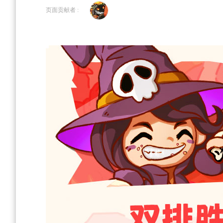
到
到
页面贡献者 :
导
搜
航
索