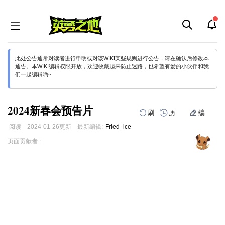
此处公告通常对读者进行申明或对该WIKI某些规则进行公告，请在确认后修改本
通告。本WIKI编辑权限开放，欢迎收藏起来防止迷路，也希望有爱的小伙伴和我
们一起编辑哟~
2024新春会预告片
刷
历
编
阅读
2024-01-26
更新
最新编辑:
Fried_ice
跳
跳
页面贡献者 :
到
到
导
搜
航
索