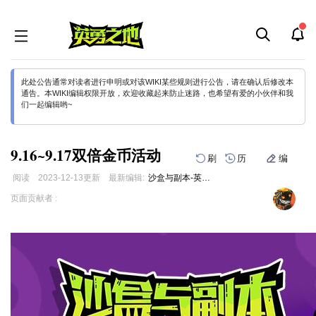
此处公告通常对读者进行申明或对该WIKI某些规则进行公告，请在确认后修改本
通告。本WIKI编辑权限开放，欢迎收藏起来防止迷路，也希望有爱的小伙伴和我
们一起编辑哟~
9.16~9.17双倍金币活动
刷
历
编
阅读
2023-12-13
更新
最新编辑:
沙盒与副本-英勇之地
跳
跳
页面贡献者 :
到
到
导
搜
航
索