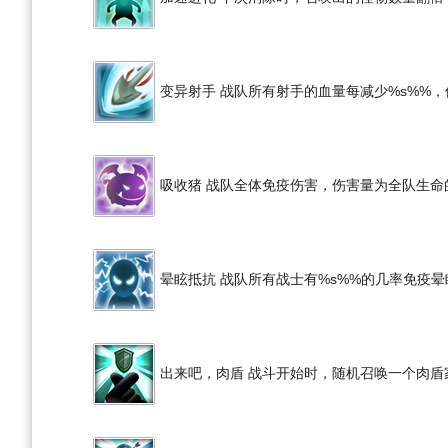
变异射手 战队所有射手的血量每减少%s%%，
吸收猪 战队全体免疫伤害，伤害量为全队生命
晕眩抵抗 战队所有战士有%s%%的几率免疫晕
出来吧，肉盾 战斗开始时，随机召唤一个肉