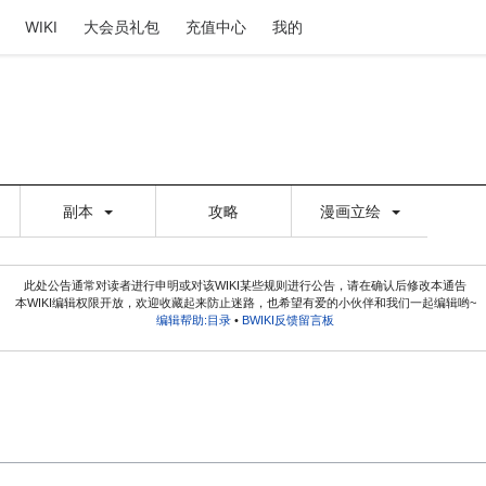
WIKI
大会员礼包
充值中心
我的
副本
攻略
漫画立绘
此处公告通常对读者进行申明或对该WIKI某些规则进行公告，请在确认后修改本通告
本WIKI编辑权限开放，欢迎收藏起来防止迷路，也希望有爱的小伙伴和我们一起编辑哟~
编辑帮助:目录
•
BWIKI反馈留言板