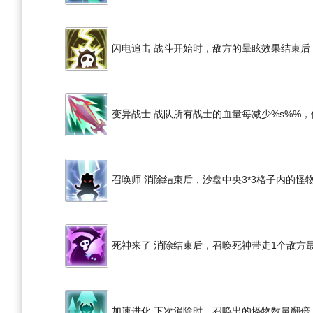
闪电追击 战斗开始时，敌方的晕眩效果结束后
变异战士 战队所有战士的血量每减少%s%%，
召唤师 消除结束后，沙盘中央3*3格子内的怪
死神来了 消除结束后，召唤死神带走1个敌方
加速进化 下次消除时，召唤出的怪物数量翻倍