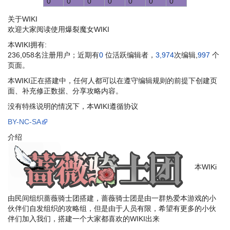
0
0
0
0
0
0
0
关于WIKI
欢迎大家阅读使用爆裂魔女WIKI
本WIKI拥有:
236,058名注册用户；近期有
0
位活跃编辑者，
3,974
次编辑,
997
个
页面。
本WIKI正在搭建中，任何人都可以在遵守编辑规则的前提下创建页
面、补充修正数据、分享攻略内容。
没有特殊说明的情况下，本WIKI遵循协议
BY-NC-SA
介绍
本WIKi
由民间组织蔷薇骑士团搭建，蔷薇骑士团是由一群热爱本游戏的小
伙伴们自发组织的攻略组，但是由于人员有限，希望有更多的小伙
伴们加入我们，搭建一个大家都喜欢的WIKI出来