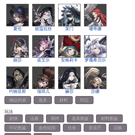
夏伦
妮蔻拉丝
茉门
珊蒂娜
丽莎
诺艾尔
安格莉卡
梦魇希贝尔
约翰亚斯
瑞琪儿
赫莎
莎娜
物品列表
道具
材料
印记
玩法
剧情
法典
羁绊
道具图鉴
材料图鉴
印记图鉴
血色轮回
任务
音乐厅
召唤