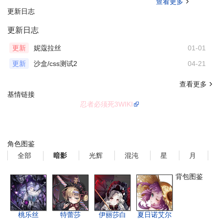
查看更多
更新日志
更新日志
更新
妮蔻拉丝
01-01
更新
沙盒/css测试2
04-21
查看更多
基情链接
忍者必须死3WIKI
角色图鉴
全部
光辉
混沌
星
月
暗影
背包图鉴
桃乐丝
特蕾莎
伊丽莎白
夏日诺艾尔