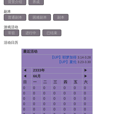
背景介绍
养成
副本
普通副本
困难副本
副本
游戏活动
常驻
进行中
已结束
活动日历
最近活动
【UP】耶梦加得
3.14-3.28
【UP】夏伦
3.23-3.30
◀
2333
年
▶
◀
66
月
▶
日
一
二
三
四
五
六
0
0
0
0
0
0
0
0
0
0
0
0
0
0
0
0
0
0
0
0
0
0
0
0
0
0
0
0
0
0
0
0
0
0
0