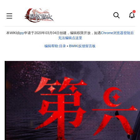
本WIKI由
py
申请于2020年03月04日创建，编辑权限开放，如遇
Chrome浏览器登陆后
无法编辑点这里
编辑帮助:目录
•
BWIKI反馈留言板
跳
跳
到
到
导
搜
航
索