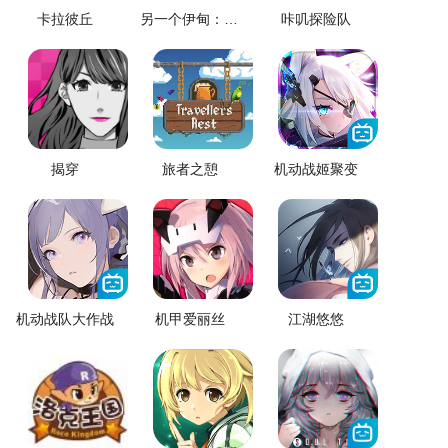
卡拉彼丘
另一个伊甸：超越时空的猫
咔叽探险队
揭穿
旅者之憩
机动战姬聚变
机动战队大作战
机甲爱丽丝
江湖悠悠