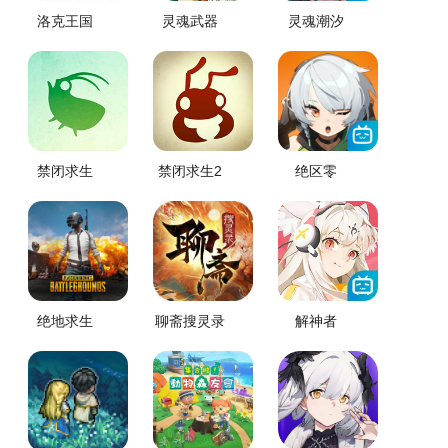
洛克王国
灵魂武器
灵魂潮汐
禁闭求生
禁闭求生2
绝区零
绝地求生
聊斋搜灵录
解神者