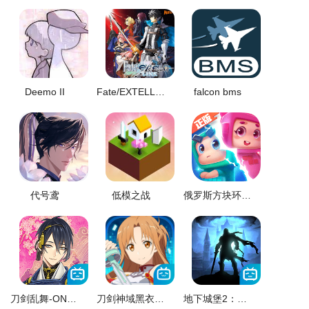
Deemo II
Fate/EXTELLA LINK
falcon bms
代号鸢
低模之战
俄罗斯方块环游记
刀剑乱舞-ONLINE-
刀剑神域黑衣剑士王牌
地下城堡2：黑暗觉醒