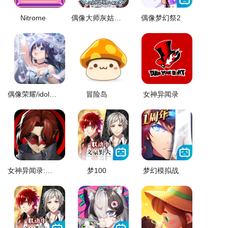
Nitrome
偶像大师灰姑娘女孩
偶像梦幻祭2
偶像荣耀/idoly pride
冒险岛
女神异闻录
女神异闻录:夜幕魅影
梦100
梦幻模拟战