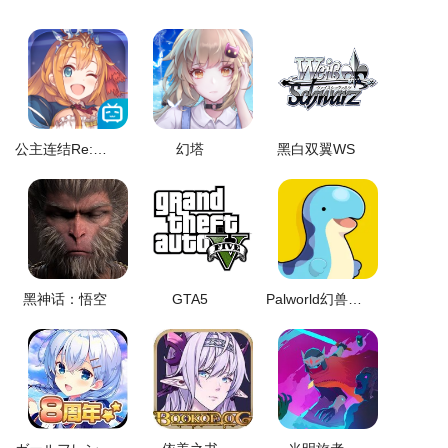
公主连结Re:Dive
幻塔
黑白双翼WS
黑神话：悟空
GTA5
Palworld幻兽帕鲁中文百科