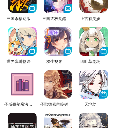
三国杀移动版
三国终极觉醒
上古有灵妖
世界弹射物语
双生视界
四叶草剧场
圣斯佩尔魔法学院学生恋爱指南
圣歌德嘉的晚钟
天地劫