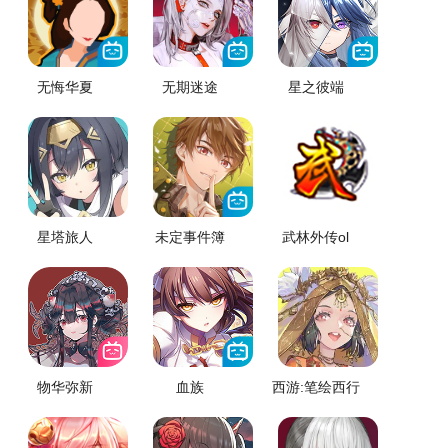
无悔华夏
无期迷途
星之彼端
星塔旅人
未定事件簿
武林外传ol
物华弥新
血族
西游:笔绘西行