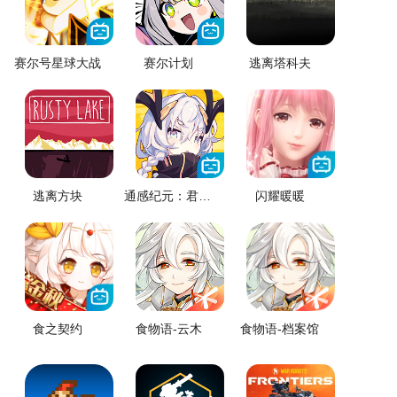
赛尔号星球大战
赛尔计划
逃离塔科夫
逃离方块
通感纪元：君临之境
闪耀暖暖
食之契约
食物语-云木
食物语-档案馆