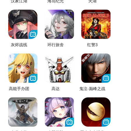
汉家江湖
海岛纪元
火湖
灰烬战线
环行旅舍
红警3
高能手办团
高达
鬼泣-巅峰之战