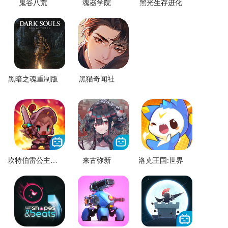
鬼谷八荒
魂器学院
黑光生存进化
黑暗之魂重制版
黑猫奇闻社
坎特伯雷公主与骑士唤醒冠军之剑的奇幻冒险
来古弥新
洛克王国:世界