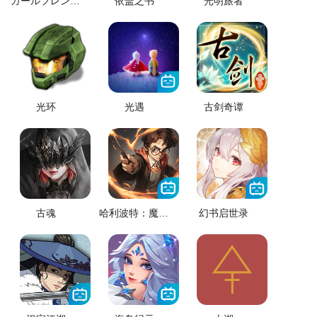
ガールフレンド（仮）
依盖之书
光明旅者
光环
光遇
古剑奇谭
古魂
哈利波特：魔法觉醒
幻书启世录