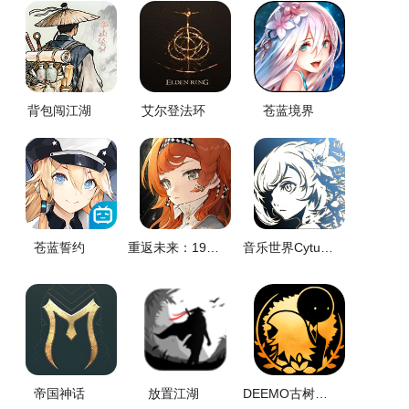
背包闯江湖
艾尔登法环
苍蓝境界
苍蓝誓约
重返未来：1999
音乐世界Cytus II
帝国神话
放置江湖
DEEMO古树旋律