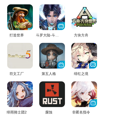
打造世界
斗罗大陆-斗神再临
方块方舟
符文工厂
第五人格
绯红之境
绯雨骑士团2
腐蚀
非匿名指令