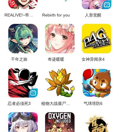
REALIVE!~帝都神楽舞隊~
Rebirth for you
人形觉醒
千年之旅
奇迹暖暖
女神异闻录4
忍者必须死3
植物大战僵尸融合版
气球塔防6