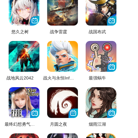
悠久之树
战争雷霆
战国布武
战地风云2042
战火与永恒InfinityKingdom
最强蜗牛
最终幻想勇气启示录
月圆之夜
烟雨江湖