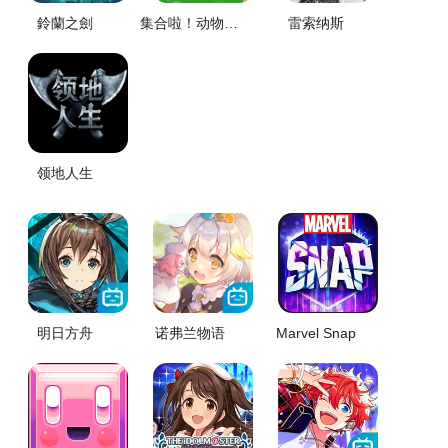
鈴蘭之劍
集合啦！动物森友会！
雷索纳斯
领地人生
明日方舟
诺弗兰物语
Marvel Snap