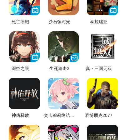
死亡细胞
沙石镇时光
泰拉瑞亚
深空之眼
生死狙击2
真・三国无双
神佑释放
突击莉莉终结之弹
赛博朋克2077