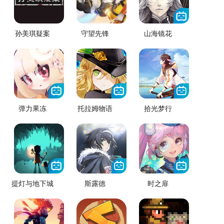
孙美琪疑案
守望先锋
山海镜花
弹力果冻
托拉姆物语
拾光梦行
提灯与地下城
斯露德
时之扉