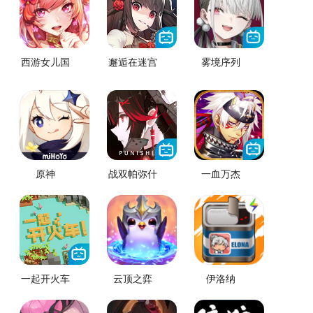
西游女儿国
邂逅在迷宫
雾境序列
原神
战双帕弥什
一血万杰
一起开火车
云顶之弈
伊洛纳