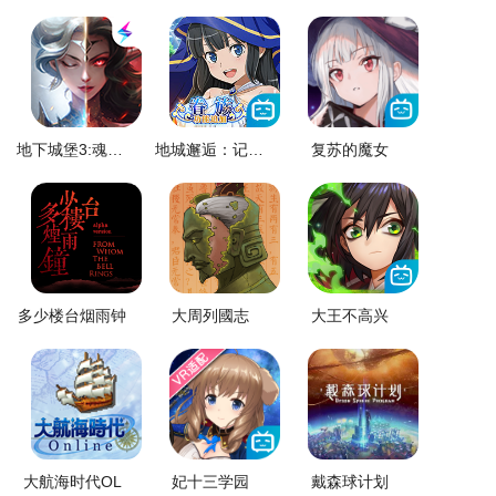
地下城堡3:魂之诗
地城邂逅：记忆憧憬
复苏的魔女
多少楼台烟雨钟
大周列國志
大王不高兴
大航海时代OL
妃十三学园
戴森球计划