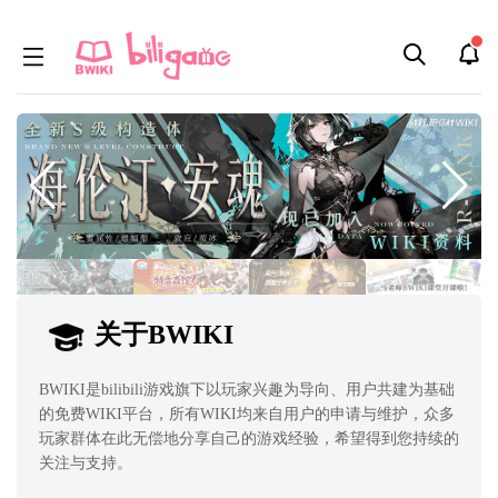
跳
跳
到
到
导
搜
航
索
关于BWIKI
BWIKI是bilibili游戏旗下以玩家兴趣为导向、用户共建为基础
的免费WIKI平台，所有WIKI均来自用户的申请与维护，众多
玩家群体在此无偿地分享自己的游戏经验，希望得到您持续的
关注与支持。