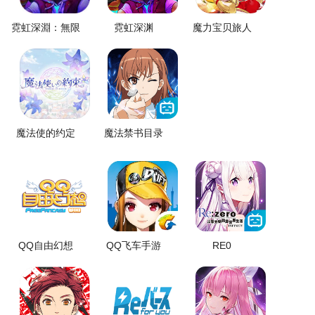
霓虹深淵：無限
霓虹深渊
魔力宝贝旅人
魔法使的约定
魔法禁书目录
QQ自由幻想
QQ飞车手游
RE0