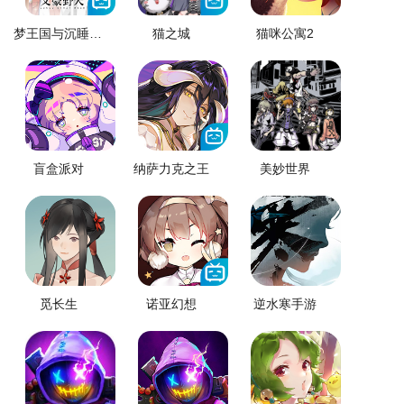
梦王国与沉睡的100王子
猫之城
猫咪公寓2
盲盒派对
纳萨力克之王
美妙世界
觅长生
诺亚幻想
逆水寒手游