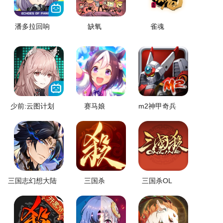
潘多拉回响
缺氧
雀魂
少前:云图计划
赛马娘
m2神甲奇兵
三国志幻想大陆
三国杀
三国杀OL