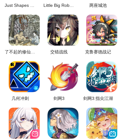
Just Shapes and Beats
Little Big Robots
两座城池
了不起的修仙模拟器
交错战线
克鲁赛德战记
几何冲刺
剑网3
剑网3:指尖江湖