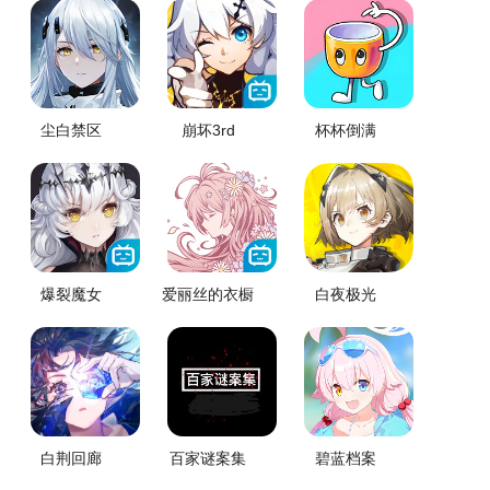
尘白禁区
崩坏3rd
杯杯倒满
爆裂魔女
爱丽丝的衣橱
白夜极光
白荆回廊
百家谜案集
碧蓝档案