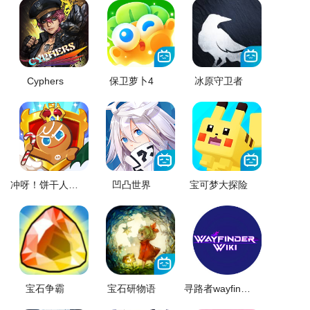
Cyphers
保卫萝卜4
冰原守卫者
冲呀！饼干人王国
凹凸世界
宝可梦大探险
宝石争霸
宝石研物语
寻路者wayfinder