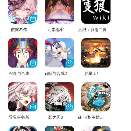
依露希尔
元素地牢
只狼：影逝二度
召唤与合成
召唤与合成2
异星工厂
异界事务所
影之刃3
征与伐-英雄战略