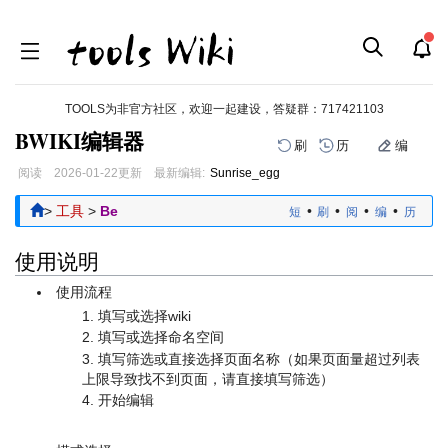
TOOLS为非官方社区，欢迎一起建设，答疑群：
717421103
BWIKI编辑器
刷
历
编
阅读
2026-01-22
更新
最新编辑:
Sunrise_egg
跳
跳
>
工具
>
Be
•
•
•
•
短
刷
阅
编
历
到
到
导
搜
使用说明
航
索
使用流程
填写或选择wiki
填写或选择命名空间
填写筛选或直接选择页面名称（如果页面量超过列表
上限导致找不到页面，请直接填写筛选）
开始编辑