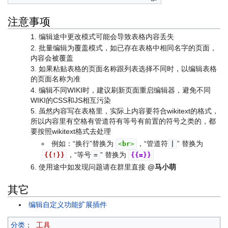
注意事项
编辑途中更改模式可能会导致表格内容丢失
批量编辑为覆盖模式，如已存在表格中相同名字的页面，
内容会被覆盖
如果粘贴表格的页面名称跟列表选择不同时，以编辑表格
的页面名称为准
编辑不同WIKI时，建议刷新页面重启编辑器，避免不同
WIKI的CSS和JS相互污染
虽然内容写在表格里，实际上内容要符合wikitext的格式，
所以内容里有空格有管道符有等号有前置的符号之类的，都
要按照wikitext格式去处理
例如：“换行”替换为
，“管道符
” 替换为
<
br
>
|
，“等号
” 替换为
{{
!
}}
=
{{
=
}}
使用途中如发现问题请在群里直接
@马小萌
其它
编辑自定义功能扩展插件
分类
：
工具