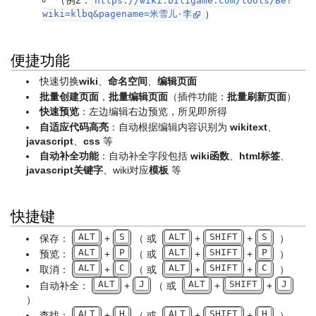
https://wiki.biligame.com/tools/Be?
wiki=klbq&pagename=米雪儿·李
）
便捷功能
快速切换
wiki
、
命名空间
、
编辑页面
批量创建页面
，
批量编辑页面
（插件功能：
批量刷新页面
）
快速预览
：左边编辑右边预览，所见即所得
自适应代码高亮
：自动根据编辑内容识别为
wikitext
、
javascript
、
css
等
自动补全功能
：自动补全字段包括
wiki函数
、
html标签
、
javascript关键字
、wiki对应
模板
等
快捷键
ALT
S
ALT
SHIFT
S
保存：
+
（ 或
+
+
）
ALT
P
ALT
SHIFT
P
预览：
+
（ 或
+
+
）
ALT
C
ALT
SHIFT
C
取消：
+
（ 或
+
+
）
ALT
J
ALT
SHIFT
J
自动补全：
+
（ 或
+
+
）
ALT
H
ALT
SHIFT
H
查找：
+
（ 或
+
+
）