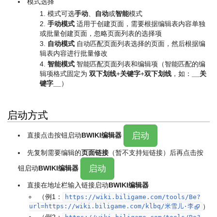
模式选择
模式可选
手动
、
自动
或
智能
模式
手动模式
适用于创建页面，需要根据编辑表内容单独
或批量创建页面，忽略页面列表的选择项
自动模式
自动匹配页面列表选择的页面，然后根据编
辑表内容进行批量修改
智能模式
智能匹配页面列表和编辑项（智能匹配的编
辑项格式固定为
双下划线
+
关键字
+
双下划线
，如：
__关
键字__
）
启动方式
启动
直接点击按钮启动
BWIKI编辑器
先复制需要编辑的
页面链接
（暂不支持短链接）后再点击按
启动
钮启动
BWIKI编辑器
直接在地址栏输入链接启动
BWIKI编辑器
（例1：
https://wiki.biligame.com/tools/Be?
url=https://wiki.biligame.com/klbq/米雪儿·李
）
（例2：