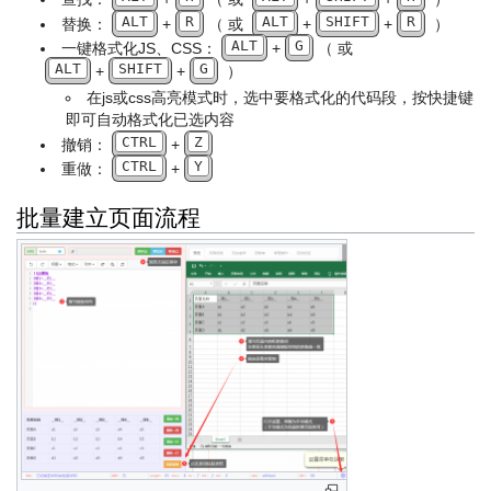
ALT
R
ALT
SHIFT
R
替换：
+
（ 或
+
+
）
ALT
G
一键格式化JS、CSS：
+
（ 或
ALT
SHIFT
G
+
+
）
在js或css高亮模式时，选中要格式化的代码段，按快捷键
即可自动格式化已选内容
CTRL
Z
撤销：
+
CTRL
Y
重做：
+
批量建立页面流程