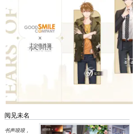
阅见未名
书声琅琅，