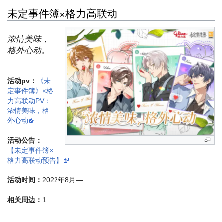
未定事件簿×格力高联动
浓情美味，
格外心动。
活动pv：
《未
定事件簿》×格
力高联动PV：
浓情美味，格
外心动
活动公告：
【未定事件簿×
格力高联动预告】
活动时间：
2022年8月—
相关周边：
1