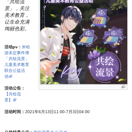
「共绘流
景」，关注
美术教育，
让生命充满
绚丽色彩。
活动pv：
米哈
游未定事件簿
「共绘流景」
儿童美术教育
联合公益活
动
活动公告：
【共绘流
景】
活动时间：
2021年6月13日11:00-7月3日04:00