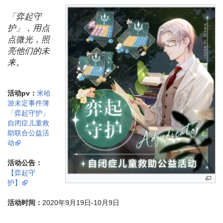
「弈起守
护」，用点
点微光，照
亮他们的未
来。
活动pv：
米哈
游未定事件簿
「弈起守护」
自闭症儿童救
助联合公益活
动
活动公告：
【弈起守
护】
活动时间：
2020年9月19日-10月9日