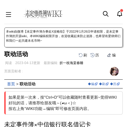
本wiki由微博【未定事件簿办事处X攻略组】于2022年1月26日申请权限，是未定事
件簿的开源wiki。本WIKI编辑权限开放，欢迎收藏起来防止迷路，也希望有爱律师们
和我们一起共建未名市哟~
联动活动
刷
历
编
阅读
2023-04-13
更新
最新编辑:
折一枝海棠春睡
跳
跳
页面贡献者 :
到
到
导
搜
首页
>
联动活动
◆编
◆刷
◆历
航
索
如果是第一次来，按"Ctrl+D"可以收藏随时查看更新~觉得WIKI
好玩的话，请推荐给朋友哦～(◕ω＜)☆
按右上角“WIKI功能→编辑”即可修改页面内容。
未定事件簿×中信银行联名借记卡