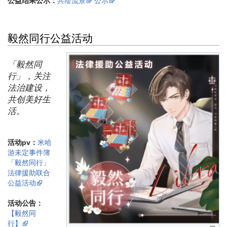
公益结果公示：
共绘流景
公示
毅然同行公益活动
「毅然同
行」，关注
法治建设，
共创美好生
活。
活动pv：
米哈
游未定事件簿
「毅然同行」
法律援助联合
公益活动
活动公告：
【毅然同
行】