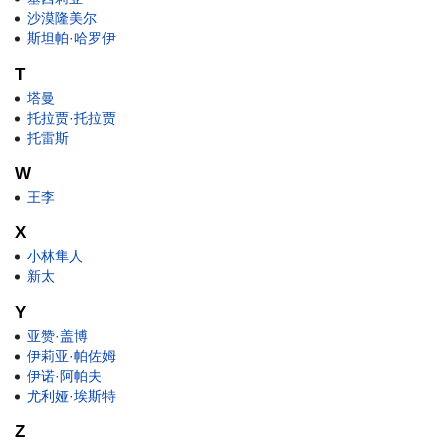
沙漠隆美尔
斯坦帕·哈罗伊
T
塔曼
托拉贾·托拉贾
托雷斯
W
王李
X
小林隼人
新太
Y
亚赞·盖博
伊莉亚·帕佐姆
伊诺·阿帕夫
尤利娅·埃斯特
Z