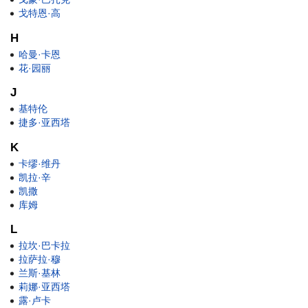
戈特恩·高
H
哈曼·卡恩
花·园丽
J
基特伦
捷多·亚西塔
K
卡缪·维丹
凯拉·辛
凯撒
库姆
L
拉坎·巴卡拉
拉萨拉·穆
兰斯·基林
莉娜·亚西塔
露·卢卡