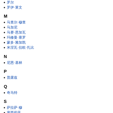
罗尔
罗伊·莱文
M
马查尔·穆查
马加尼
马赛·恩加瓦
玛修曼·塞罗
蒙多·雅加凯
米涅瓦·拉欧·扎比
N
尼恩·基林
P
普露兹
Q
奇马特
S
萨拉萨·穆
塞西莉亚