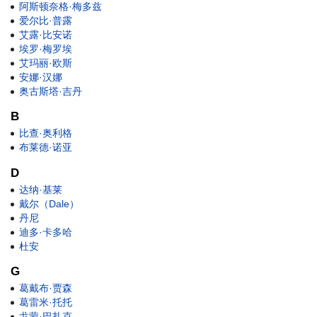
阿斯顿奈格·梅多兹
爱尔比·普露
艾露·比安诺
埃罗·梅罗埃
艾玛丽·欧斯
安娜·汉娜
奥古斯塔·吉丹
B
比查·奥利格
布莱德·诺亚
D
达纳·基莱
戴尔（Dale）
丹尼
迪多·卡多哈
杜安
G
葛戴布·贾森
葛雷米·托托
戈蒙·巴扎克