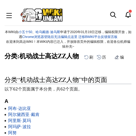
本WIKI由
小五十50
、
哈乌戴德·迪乌斯
申请于2020年01月19日迁移，编辑权限开放，如
遇
Chrome浏览器登陆后无法编辑点这里
迁移BWIKI平台反馈留言板
欢迎来到高达WIKI！本WIKI内容已迁入，开放除首页外的编辑权限，欢迎各位机师编
辑补充~
分类:机动战士高达ZZ人物
刷
历
编
分类“机动战士高达ZZ人物”中的页面
跳
跳
到
到
以下62个页面属于本分类，共62个页面。
导
搜
航
索
A
阿布·达比亚
阿尔黛西亚·戴肯
阿里斯·莫玛
阿玛萨·波拉
阿努