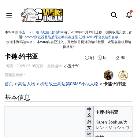
本WIKI由
小五十50
、
哈乌戴德·迪乌斯
申请于2020年01月19日迁移，编辑权限开放，如
遇
Chrome浏览器登陆后无法编辑点这里
迁移BWIKI平台反馈留言板
欢迎来到高达WIKI！本WIKI内容已迁入，开放除首页外的编辑权限，欢迎各位机师编
辑补充~
卡莲·约书亚
刷
历
编
阅读
2025-05-05
更新
最新编辑:
小五十50
跳
跳
页面贡献者 :
到
到
首页
>
高达人物
>
机动战士高达第08MS小队人物
>
卡莲·约书亚
导
搜
航
索
基本信息
中
卡莲·约书亚
文
外
Karen Joshua/カ
文
レン・ジョシュワ
性