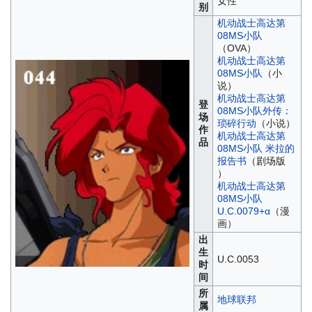
女性
别
机动战士高达第
08MS小队
（OVA）
机动战士高达第
08MS小队
（小
说）
机动战士高达第
登
08MS小队外传：
场
琐碎行动
（小说）
作
机动战士高达第
品
08MS小队 米拉的
报告书
（剧场版
）
机动战士高达第
08MS小队
U.C.0079+α
（漫
画）
出
生
U.C.0053
时
间
所
地球联邦
属