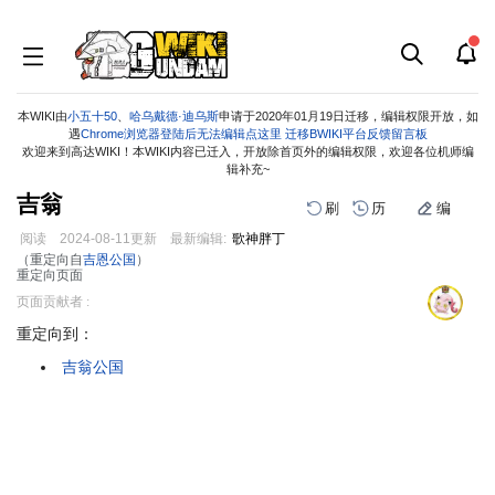
本WIKI由
小五十50
、
哈乌戴德·迪乌斯
申请于2020年01月19日迁移，编辑权限开放，如
遇
Chrome浏览器登陆后无法编辑点这里
迁移BWIKI平台反馈留言板
欢迎来到高达WIKI！本WIKI内容已迁入，开放除首页外的编辑权限，欢迎各位机师编
辑补充~
吉翁
刷
历
编
阅读
2024-08-11
更新
最新编辑:
歌神胖丁
（重定向自
吉恩公国
）
重定向页面
跳
跳
页面贡献者 :
到
到
重定向到：
导
搜
航
索
吉翁公国