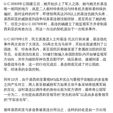
U.C.0069年公国建立后，她开始步上了军人之路。她与她兄长基连
唯一相同的地方，就是二人都对特务统治与特务机关都有着特殊的
偏好。面对这样的对手，即便智商高达250以上的基连也颇为头疼，
基西莉亚的威胁直到战争结束基连都没能排除，甚至死在了她的枪
下。但至少在U.C.0078年时，基连的确建立了能监视军方并牵制基
西莉亚的有效办法，而这一办法的契机源自于一次暗杀事件。
U.C.0078年2月，民主派激进人士对基连·扎比行刺未遂，基连借此
事件再次发动了大清洗。SS再次充当马前卒，开始全面渗透到了公
国政、军、经各体系内，甚至居民区都被派遣了隶属政治部的区指
导员。全面清洗结束后，SS被打散编入各国防部队内开始够监视军
方动向，并作为辅助军种负责后勤守护、镇压暴动、逮捕间谍，战
场督战等任务，这一切行动完成后，基连彻底完成了对公国政、
军、经体系的全面控制。
同年10月，由于基西莉亚重视MS战术优点与重视宇宙舰队的多兹鲁
之间产生对立，两人甚至都威胁军方如果主张不备采纳将脱离军籍
的言论。这时基连以调停者的身份出面为双方调停，最终将公国军
一分为二，分别是由基西莉亚领导的“突击机动军”以及由多兹鲁领导
的“宇宙攻击军”。
最终基西莉亚与多兹鲁被基连分而治之，这样的好处是如一方出现