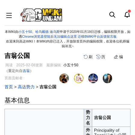
本WIKI由
小五十50
、
哈乌戴德·迪乌斯
申请于2020年01月19日迁移，编辑权限开放，如
遇
Chrome浏览器登陆后无法编辑点这里
迁移BWIKI平台反馈留言板
欢迎来到高达WIKI！本WIKI内容已迁入，开放除首页外的编辑权限，欢迎各位机师编
辑补充~
吉翁公国
刷
历
编
阅读
2025-02-08
更新
最新编辑:
小五十50
（重定向自
吉翁
）
跳
跳
页面贡献者 :
到
到
首页
>
高达势力
>
吉翁公国
导
搜
航
索
基本信息
势
力
吉翁公国
名
外
Principality of