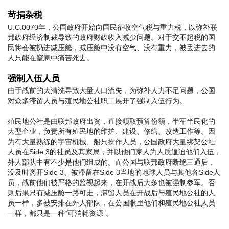
苛捐杂税
U.C.0070年，公国政府开始向国民征收空气税与重力税，以弥补联
邦政府经济制裁导致的政府财政收入减少问题。对于交不起税的国
民将会被扔进减压舱，减压舱中没有空气、没有重力，被丢进去的
人只能在窒息中痛苦死去。
强制入伍人员
由于战前的大清洗导致大量人口流失，为弥补人力不足问题，公国
对众多滞留人员与殖民地公社职工展开了强制入伍行为。
殖民地公社是由联邦政府出资，直接领取预算份额，半军半民化的
大型企业，负责所有殖民地的维护、建设、修缮、改造工作等。因
为有大量熟练的宇宙机械、船只操作人员，公国政府大量绑架公社
人员在Side 3的社员及其家属，并以他们家人为人质逼迫他们入伍，
外人部队中有不少是他们组成的。而公国与联邦政府断绝三通后，
没及时离开Side 3、被滞留在Side 3当地的地球人员与其他各Side人
员，战前他们被严格的监视起来，在开战后大多也被强制参军。否
则后果只有减压舱一路可走，滞留人员在开战后与殖民地公社的人
员一样，多被安排在外人部队，在公国眼里他们和殖民地公社人员
一样，都只是一种“可消耗资源”。