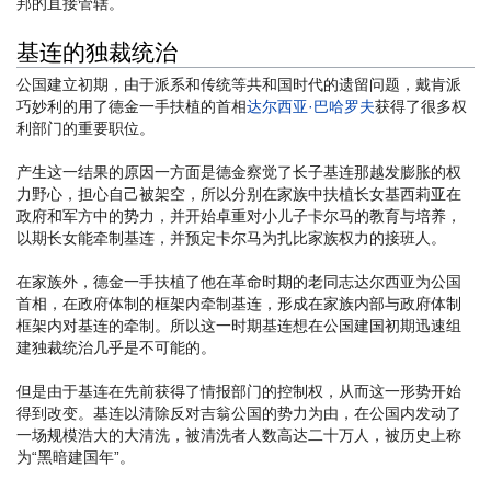
邦的直接管辖。
基连的独裁统治
公国建立初期，由于派系和传统等共和国时代的遗留问题，戴肯派
巧妙利的用了德金一手扶植的首相
达尔西亚·巴哈罗夫
获得了很多权
利部门的重要职位。
产生这一结果的原因一方面是德金察觉了长子基连那越发膨胀的权
力野心，担心自己被架空，所以分别在家族中扶植长女基西莉亚在
政府和军方中的势力，并开始卓重对小儿子卡尔马的教育与培养，
以期长女能牵制基连，并预定卡尔马为扎比家族权力的接班人。
在家族外，德金一手扶植了他在革命时期的老同志达尔西亚为公国
首相，在政府体制的框架内牵制基连，形成在家族内部与政府体制
框架内对基连的牵制。所以这一时期基连想在公国建国初期迅速组
建独裁统治几乎是不可能的。
但是由于基连在先前获得了情报部门的控制权，从而这一形势开始
得到改变。基连以清除反对吉翁公国的势力为由，在公国内发动了
一场规模浩大的大清洗，被清洗者人数高达二十万人，被历史上称
为“黑暗建国年”。