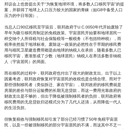
邦议会上也曾提出关于“为恢复地球环境，将多数人口移民宇宙”的提
案，并获得了地球上人口压力较大的国家的青睐（如G8中备受人口
压力的中日等国）。
当总人口90亿移民至宇宙后，联邦政府于U.C.0050年代开始废除了
早年为吸引移民而制定的免税政策。宇宙居民开始要和地球居民一
样交纳个人所得税与社会保险税等一般税务（不包括特种税），而
税率依然低于地球标准。废除这一政策的必然性在于早期的移民费
用与殖民卫星建造费用都是由地球的纳税人在承担，随着多数人已
移民宇宙，逐渐形成了少数（地球居民）纳税人在养活多数非纳税
人（宇宙居民）的局面。
而在移民的过程中，联邦政府也付出了很大的财政支出。出于以上
因素考虑，联邦政府恢复对宇宙居民的收税也是合情合理。而对于
那些强制移民者（类似拆迁、家在宇宙），联邦政府的移民费就是
房屋的差价与部分运输费的长期无息贷款，而这一费用光靠政府的
财政支出是不够的，但出于降低被强制移民者的负担，联邦政府将
移民费用的无息贷款归还模式分为了几代人还清，从而降低一代人
的生活负担。
但恢复税收与强制移民却引发了部分已经习惯了50年免税宇宙居
民，以及一些被强制移民的部分宇宙居民的不满，而这其中不乏一