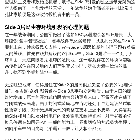
些理想主义者和政治投机者，戴肯在Side 3引发的独立运动无疑为这
些人提供了一个能发挥的天堂，一年战争的始作俑者基连·扎比及其
扎比家族便是这些政治投机者中的一员。
Side 3居民生存环境引发的心理问题
在一年战争期间，公国军做出了诸如NBC兵器虐杀各Side居民、大
肆建设“集中管理社区”、虐待战俘等恶劣暴行，以及扎比家在Side 3
顺利上台，并获得民众支持，皆与Side 3居民长期的心理问题有着极
大的关联。首先在联邦建设的7个Side中，Side 3是唯一一个处于月
球背面，无法肉眼看见地球的殖民地。这一客观存在的环境问题容
易使得居住在殖民地的人们产生弃民心理，犹如大海中漂泊的孤
舟，找不到坐标和陆地一般。
无法眺望地球，使得居住在Side 3的居民彻底失去了必要的“心理保
健”。在吉翁·兹姆·戴肯前往Side 3从事独立运动后，由于人口的爆
炸性增加，原本的开放式殖民地为容纳更多人口，不得不改造成了
封闭式的殖民地。由于封闭式殖民地在当时还处于早期建设的试验
性摸索阶段，对于光源与天气的调整在技术上还不成熟，只得靠其
他Side和月面以及外围电厂的微波输电来维持光照，对于昼夜的切
换只停留在如同开光灯一般的能力上，昼夜切换的方式极为生硬，
如同浴室中的日光灯（浴霸）一般，让人极不舒服。