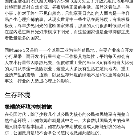
因此生活在封闭式殖民地内的Side 3居民失去了开放式殖民地那种通
过镜面组反射自然光源、昼夜切换正常的生活。虽然这看似是一件
小事，但对于终年不见自然光，只能享受日光灯的人而言是一件容
易产生心理抑郁的事。从现实世界中一些生活在高纬度，有着极昼
极夜，终年少见阳光的北欧国家来看，那里的人们很多时候都只能
在屋内通过照日光灯来模拟下阳光，而这些国家也是全球抑郁症患
者数量最多的国家。
同时Side 3又是唯一一个以重工业为主的殖民地，主要产业来自开发
小行星带，而开发小行星带这一工作极具危险性，平均每天都会有
人在小行星带因事故死去。但依赖重工业的Side 3又有着相当大比例
的人口从事这一危险职业，这些人大多没有生活在殖民地内。重工
业所产生的震动，通勤，以及生存环境的绿地不足和失重等会对从
事这一行业的人造成心理上的影响。
生存环境
极端的环境控制措施
在公国时代，除了少数几个以公民为核心的公民殖民地享有完整自
然生态环境，比如兹姆市就是其中之一。大多数以国民为主的殖民
地只能享有基本恒温，如在战争末期被改造成太阳能射线的哈马
尔，公国政府是绝不会拿公民殖民地做如此牺牲的。