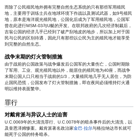
而除了公民殖民地外拥有完整自然生态系统的只有那些军用殖民
地，主要用于训练士兵在地球环境下作战以及测试武器，如9号殖民
地，原本是海洋观光殖民地，公国化后成为了军用殖民地，公国军
曾在此进行MSM-03与U艇的开发。在联邦政府的几次经济制裁后，
吉翁公国的经济几乎已经到了破产刮地皮的地步，所以加上对于国
民与公民的区别待遇，因此只有那些以公民为主的殖民地才能享受
到完整的自然生态。
战争末期的灯火管制措施
由于战前的公国政策与战争爆发后公国军的大量伤亡，公国时期除
了军用、工业、观光殖民地以外，能居住的殖民地为40座，而战争
末期公国人口只相当于战前的1/3，大量殖民地几乎无人居住，为防
止国民恐慌，公国发布了灯火管制措施，即在夜间必须维持灯火通
明以维持表面繁华。
罪行
对戴肯派与异议人士的迫害
U.C.0069年的大清洗罪行、U.C.0078年的暗杀事件后的大清洗，以
及奎恩泽姆惨案。戴肯派著名政治家
金巴·拉尔
与格拉纳达市长就可
能死于公国的特务暗杀。