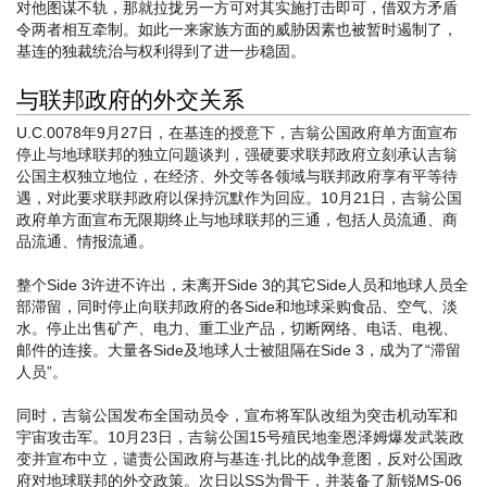
对他图谋不轨，那就拉拢另一方可对其实施打击即可，借双方矛盾
令两者相互牵制。如此一来家族方面的威胁因素也被暂时遏制了，
基连的独裁统治与权利得到了进一步稳固。
与联邦政府的外交关系
U.C.0078年9月27日，在基连的授意下，吉翁公国政府单方面宣布
停止与地球联邦的独立问题谈判，强硬要求联邦政府立刻承认吉翁
公国主权独立地位，在经济、外交等各领域与联邦政府享有平等待
遇，对此要求联邦政府以保持沉默作为回应。10月21日，吉翁公国
政府单方面宣布无限期终止与地球联邦的三通，包括人员流通、商
品流通、情报流通。
整个Side 3许进不许出，未离开Side 3的其它Side人员和地球人员全
部滞留，同时停止向联邦政府的各Side和地球采购食品、空气、淡
水。停止出售矿产、电力、重工业产品，切断网络、电话、电视、
邮件的连接。大量各Side及地球人士被阻隔在Side 3，成为了“滞留
人员”。
同时，吉翁公国发布全国动员令，宣布将军队改组为突击机动军和
宇宙攻击军。10月23日，吉翁公国15号殖民地奎恩泽姆爆发武装政
变并宣布中立，谴责公国政府与基连·扎比的战争意图，反对公国政
府对地球联邦的外交政策。次日以SS为骨干，并装备了新锐MS-06