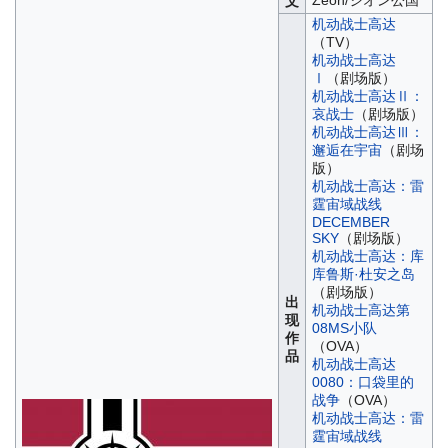
Zeon/ジオン公国
文
机动战士高达
（TV）
机动战士高达
Ⅰ
（剧场版）
机动战士高达Ⅱ：
哀战士
（剧场版）
机动战士高达Ⅲ：
邂逅在宇宙
（剧场
版）
机动战士高达：雷
霆宙域战线
DECEMBER
SKY
（剧场版）
机动战士高达：库
库鲁斯·杜安之岛
（剧场版）
出
机动战士高达第
现
08MS小队
作
（OVA）
品
机动战士高达
0080：口袋里的
战争
（OVA）
机动战士高达：雷
霆宙域战线