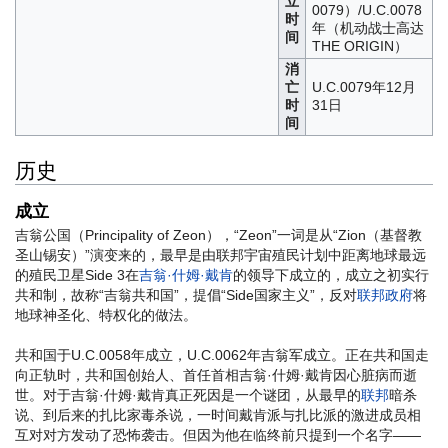
立
0079）/U.C.0078
时
年（机动战士高达
间
THE ORIGIN）
消
亡
U.C.0079年12月
时
31日
间
历史
成立
吉翁公国（Principality of Zeon），“Zeon”一词是从“Zion（基督教
圣山锡安）”演变来的，最早是由联邦宇宙殖民计划中距离地球最远
的殖民卫星Side 3在
吉翁·什姆·戴肯
的领导下成立的，成立之初实行
共和制，故称“吉翁共和国”，提倡“Side国家主义”，反对
联邦政府
将
地球神圣化、特权化的做法。
共和国于U.C.0058年成立，U.C.0062年吉翁军成立。正在共和国走
向正轨时，共和国创始人、首任首相吉翁·什姆·戴肯因心脏病而逝
世。对于吉翁·什姆·戴肯真正死因是一个谜团，从最早的
联邦
暗杀
说、到后来的扎比家毒杀说，一时间戴肯派与扎比派的激进成员相
互对对方发动了恐怖袭击。但因为他在临终前只提到一个名字——