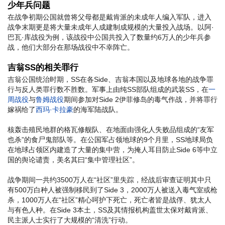
少年兵问题
在战争初期公国就曾将父母都是戴肯派的未成年人编入军队，进入
战争末期更是将大量未成年人成建制成规模的大量投入战场。以阿·
巴瓦·库战役为例，该战役中公国共投入了数量约6万人的少年兵参
战，他们大部分在那场战役中不幸阵亡。
吉翁SS的相关罪行
吉翁公国统治时期，SS在各Side、吉翁本国以及地球各地的战争罪
行与反人类罪行数不胜数。军事上由纯SS部队组成的武装SS，在
一
周战役
与
鲁姆战役
期间参加对Side 2伊菲修岛的毒气作战，并将罪行
嫁祸给了
西玛·卡拉豪
的海军陆战队。
核轰击殖民地群的格瓦修舰队、在地面由强化人失败品组成的“友军
也杀”的食尸鬼部队等。在公国军占领地球的9个月里，SS地球局负
在地球占领区内建造了大量的集中营，为掩人耳目防止Side 6等中立
国的舆论谴责，美名其曰“集中管理社区”。
战争期间一共约3500万人在“社区”里失踪，经战后审查证明其中只
有500万白种人被强制移民到了Side 3，2000万人被送入毒气室或枪
杀，1000万人在“社区”精心呵护下死亡，死亡者皆是战俘、犹太人
与有色人种。在Side 3本土，SS及其情报机构盖世太保对戴肯派、
民主派人士实行了大规模的“清洗”行动。