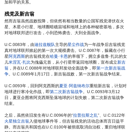
加和平的关系。
残党及新吉翁
然而吉翁虽然战败投降，但依然有相当数量的公国军残党潜伏在火
星、木星小行星、地球圈暗礁宙域和地球上的各种秘密基地，多次
对地球联邦进行攻击，小到恐怖袭击、大到全面战争。
U.C.0083年，由
迪拉兹舰队
主导的
星尘作战
为一年战争后吉翁残党
真对地球联邦掀起的第一次大规模袭击。U.C.0087年，躲藏在小行
星
阿克西斯
的吉翁残党在
哈曼·卡恩
的率领下，拥立多兹鲁·扎比的女
儿
米涅瓦·扎比
为傀儡元首，从小行星带返回地球圈，宣布成立
新吉
翁
，并在U.C.0088年对地球联邦发动全面战争，即
第一次新吉翁战
争
。U.C.0089年1月17日，新吉翁战败，第一次新吉翁战争结束。
U.C.0093年，回到阿克西斯的
夏亚·阿兹纳布尔
重组新吉翁，计划对
地球进行寒冷化作战，即
第二次新吉翁战争
。U.C.0093年3月12
日，夏亚企图将阿克西斯坠落地球的计划失败，第二次新吉翁战争
结束。
之后，虽然依旧发生有U.C.0096年的“
拉普拉斯之乱
”、U.C.0122年
火星独立吉翁
入侵地球事件等，但吉翁残党的活动总体而言日益平
静。而吉翁共和国也在U.C.0100年被彻底取消自治权，重归地球联