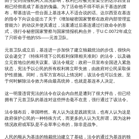
由于受到情报机构大清洗影响，权利已经被完全架空的达尔西亚首
相已经彻底成了基连的傀儡。为了活命他不得不听从于基连的摆
布，帮基连说一些台面上基连本人不适合说的话。达尔西亚在基连
的指令下向议会提出了关于《增加秘密国家警察在政府内部管理监
督能力》的动议并使其通过，法案通过后基连通过行政命令的形
式，强行令秘密国家警察与国家情报机构合并，于U.C.0072年成立
了只听命于他的SS——元首卫队。
元首卫队成立后，基连进一步加快了建立独裁统治的步伐，很快向
议会递交了《特殊环境下公民权利保障相关准则》的法令，以及确
立元首地位的相关议案。该法令规定：政府一旦宣布全国进入紧急
状态，宪法予以公民的所有权利将立即失效，由政府对公民采取保
护性措施。同时，当军方宣布以上情况时，该法令也可以生效。至
于何时解除法令效力将由最高统帅，也就是基连本人决定。
这一明显违背宪法的法令在议会内自然是遭到了很大抨击，但已经
拥有了元首卫队的基连对这些抨击毫不在意，强行通过了该法令。
法令颁布后，举国哗然。有人认为这是践踏宪法，也有人认为这是
政府保护公民的一种特殊方式，而更多的人认为无所谓，因为这种
情况政府或军队是不会草率公布的，除非是战争。
人民的顺从为基连的独裁统治建立了基础，法令的通过为基连的独