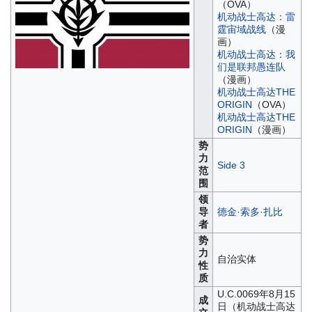
（OVA）
机动战士高达：雷
霆宙域战线
（漫
画）
机动战士高达：我
们是联邦愚连队
（漫画）
机动战士高达THE
ORIGIN
（OVA）
机动战士高达THE
ORIGIN
（漫画）
势
力
Side 3
范
围
领
导
德金·索多·扎比
者
势
力
自治实体
性
质
U.C.0069年8月15
成
日（机动战士高达