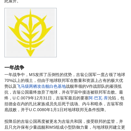
此展开。
一年战争
一年战争中，MS发挥了压倒性的优势，吉翁公国军一度占领了地球
70%以上的领土，但由于地球联邦军在数量和资源上占有的极大优
势以及
飞马级两栖攻击舰
白色基地
战舰率领的V作战部队的顽强抵
抗，吉翁公国最终放弃了地球，并在宇宙中接连被联邦军击败。最
终，U.C.0079年12月31日，吉翁军最后的要塞
阿·巴瓦·库
沦陷，包
括德金在内的扎比家族成员先后死于战场、内斗和暗杀，吉翁军彻
底战败，并于U.C.0080年1月1日对地球联邦无条件投降。
投降后的吉翁公国再度被更名为吉翁共和国，接受联邦的监管，并
且只允许保有少量战舰和MS组成小型防御力量，与地球联邦建立更