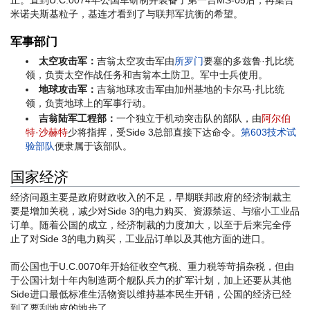
米诺夫斯基粒子，基连才看到了与联邦军抗衡的希望。
军事部门
太空攻击军：
吉翁太空攻击军由
所罗门
要塞的多兹鲁·扎比统
领，负责太空作战任务和吉翁本土防卫。军中士兵使用。
地球攻击军：
吉翁地球攻击军由加州基地的卡尔马·扎比统
领，负责地球上的军事行动。
吉翁陆军工程部：
一个独立于机动突击队的部队，由
阿尔伯
特·沙赫特
少将指挥，受Side 3总部直接下达命令。
第603技术试
验部队
便隶属于该部队。
国家经济
经济问题主要是政府财政收入的不足，早期联邦政府的经济制裁主
要是增加关税，减少对Side 3的电力购买、资源禁运、与缩小工业品
订单。随着公国的成立，经济制裁的力度加大，以至于后来完全停
止了对Side 3的电力购买，工业品订单以及其他方面的进口。
而公国也于U.C.0070年开始征收空气税、重力税等苛捐杂税，但由
于公国计划十年内制造两个舰队兵力的扩军计划，加上还要从其他
Side进口最低标准生活物资以维持基本民生开销，公国的经济已经
到了要刮地皮的地步了。