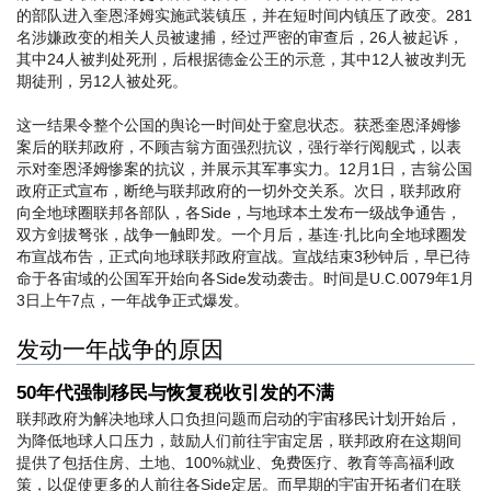
的部队进入奎恩泽姆实施武装镇压，并在短时间内镇压了政变。281
名涉嫌政变的相关人员被逮捕，经过严密的审查后，26人被起诉，
其中24人被判处死刑，后根据德金公王的示意，其中12人被改判无
期徒刑，另12人被处死。
这一结果令整个公国的舆论一时间处于窒息状态。获悉奎恩泽姆惨
案后的联邦政府，不顾吉翁方面强烈抗议，强行举行阅舰式，以表
示对奎恩泽姆惨案的抗议，并展示其军事实力。12月1日，吉翁公国
政府正式宣布，断绝与联邦政府的一切外交关系。次日，联邦政府
向全地球圈联邦各部队，各Side，与地球本土发布一级战争通告，
双方剑拔弩张，战争一触即发。一个月后，基连·扎比向全地球圈发
布宣战布告，正式向地球联邦政府宣战。宣战结束3秒钟后，早已待
命于各宙域的公国军开始向各Side发动袭击。时间是U.C.0079年1月
3日上午7点，一年战争正式爆发。
发动一年战争的原因
50年代强制移民与恢复税收引发的不满
联邦政府为解决地球人口负担问题而启动的宇宙移民计划开始后，
为降低地球人口压力，鼓励人们前往宇宙定居，联邦政府在这期间
提供了包括住房、土地、100%就业、免费医疗、教育等高福利政
策，以促使更多的人前往各Side定居。而早期的宇宙开拓者们在联