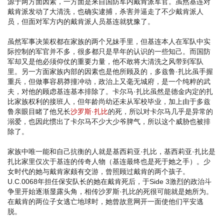
源于两方面因素，一方面是来自国防军内戴肯派军官。虽然基连对
戴肯派发动了大清洗，也确实逮捕，杀害并逼走了不少戴肯派人
员，但面对军方内的戴肯派人员基连就犹豫了。
虽然军事决策权都在家族的两个兄妹手里，但基连本人在军队中实
际控制的军官并不多，很多都只是早年的认识的一些知己。而国防
军却又是他必须仰仗的重要力量，他不敢将大清洗之风带到军队
里。另一方面家族内部的因素也是他所顾及的，多兹鲁·扎比虽手握
重兵，但做事容易莽撞冲动，政治上又毫无城府，是一个纯粹的武
夫，对他的顾虑基连基本排除了。卡尔马·扎比虽然是德金内定的扎
比家族权利的接班人，但年龄尚幼还未从军校毕业，加上由于多兹
鲁亲眼目睹了他兄长
沙罗斯·扎比
的死，所以对卡尔马几乎是异常的
溺爱，也因此惯出了卡尔马不少大少爷脾气，所以这个威胁也被排
除了。
家族中唯一能和自己抗衡的人就是基西莉亚·扎比，基西莉亚·扎比是
扎比家里仅次于基连的传奇人物（基连最终也是死于她之手）。少
女时代的她与戴肯家颇有交游，曾照顾过戴肯的两个孩子。
U.C.0068年担任保安队长的她在戴肯死后，于Side 3激烈的政治斗
争里开始逐渐显露头角，相传沙罗斯·扎比的死很可能就是她所为。
在戴肯的两位子女逃亡地球时，她曾故意网开一面使他们平安逃
脱。