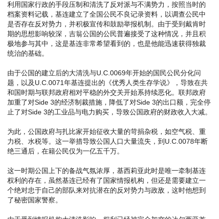
利用国家行政的手段压制和清洗了反对派与不满势力，按照当时的
档案资料记载，基连建立了全国公民不良记录资料，以调查公民中
是否存在反对势力，并积极宣传和鼓励举报机制。由于受到戴肯时
期的思想影响较深，吉翁公国的公民普遍接受了这种情况，并且积
极地参与其中，这是基连非常希望看到的，也是他能迅速获得独裁
统治的基础。
由于公国的建立后的大清洗与U.C.0069年开始的国民公民分化问
题，以及U.C.0071年基连提出的《优秀人类生存学说》，导致在共
和国时期与联邦政府相对平稳的外交关开始系持续恶化。联邦政府
加重了对Side 3的经济制裁措施，降低了对Side 3的出口额，完全停
止了对Side 3的工业品与电力购买，导致公国政府的财政收入大减。
为此，公国政府与扎比家开始征收大量的苛捐杂税，如空气税、重
力税、水税等。这一举措导致公国人口大量流失，到U.C.0078年断
绝三通后，在籍公民仅为一亿五千万。
这一时期公国上下的备战气氛浓厚，基西莉亚此时是唯一牵制基连
权利的存在，虽然基连已经有了国家情报机构，但还是需要建立一
个绝对忠于自己的部队来对抗潜在的反对势力与政敌，这时他想到
了秘密国家警察。