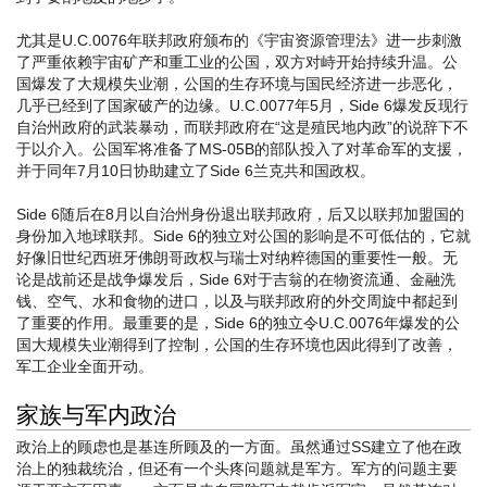
尤其是U.C.0076年联邦政府颁布的《宇宙资源管理法》进一步刺激
了严重依赖宇宙矿产和重工业的公国，双方对峙开始持续升温。公
国爆发了大规模失业潮，公国的生存环境与国民经济进一步恶化，
几乎已经到了国家破产的边缘。U.C.0077年5月，Side 6爆发反现行
自治州政府的武装暴动，而联邦政府在“这是殖民地内政”的说辞下不
于以介入。公国军将准备了MS-05B的部队投入了对革命军的支援，
并于同年7月10日协助建立了Side 6兰克共和国政权。
Side 6随后在8月以自治州身份退出联邦政府，后又以联邦加盟国的
身份加入地球联邦。Side 6的独立对公国的影响是不可低估的，它就
好像旧世纪西班牙佛朗哥政权与瑞士对纳粹德国的重要性一般。无
论是战前还是战争爆发后，Side 6对于吉翁的在物资流通、金融洗
钱、空气、水和食物的进口，以及与联邦政府的外交周旋中都起到
了重要的作用。最重要的是，Side 6的独立令U.C.0076年爆发的公
国大规模失业潮得到了控制，公国的生存环境也因此得到了改善，
军工企业全面开动。
家族与军内政治
政治上的顾虑也是基连所顾及的一方面。虽然通过SS建立了他在政
治上的独裁统治，但还有一个头疼问题就是军方。军方的问题主要