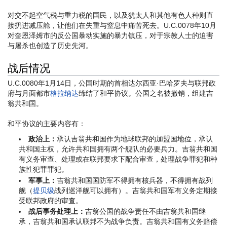
对交不起空气税与重力税的国民，以及犹太人和其他有色人种则直
接扔进减压舱，让他们在失重与窒息中痛苦死去。U.C.0078年10月
对奎恩泽姆市的反公国暴动实施的暴力镇压，对于宗教人士的迫害
与屠杀也创造了历史先河。
战后情况
U.C.0080年1月14日，公国时期的首相达尔西亚·巴哈罗夫与联邦政
府与月面都市
格拉纳达
缔结了和平协议。公国之名被撤销，组建吉
翁共和国。
和平协议的主要内容有：
政治上：
承认吉翁共和国作为地球联邦的加盟国地位，承认
共和国主权，允许共和国拥有两个舰队的必要兵力。吉翁共和国
有义务审查、处理或在联邦要求下配合审查，处理战争罪犯和种
族性犯罪罪犯。
军事上：
吉翁共和国国防军不得拥有核兵器，不得拥有战列
舰（
提贝级
战列巡洋舰可以拥有）。吉翁共和国军有义务定期接
受联邦政府的审查。
战后事务处理上：
吉翁公国的战争责任不由吉翁共和国继
承，吉翁共和国承认联邦不为战争负责。吉翁共和国有义务赔偿