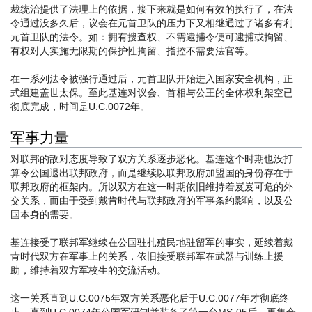
裁统治提供了法理上的依据，接下来就是如何有效的执行了，在法
令通过没多久后，议会在元首卫队的压力下又相继通过了诸多有利
元首卫队的法令。如：拥有搜查权、不需逮捕令便可逮捕或拘留、
有权对人实施无限期的保护性拘留、指控不需要法官等。
在一系列法令被强行通过后，元首卫队开始进入国家安全机构，正
式组建盖世太保。至此基连对议会、首相与公王的全体权利架空已
彻底完成，时间是U.C.0072年。
军事力量
对联邦的敌对态度导致了双方关系逐步恶化。基连这个时期也没打
算令公国退出联邦政府，而是继续以联邦政府加盟国的身份存在于
联邦政府的框架内。所以双方在这一时期依旧维持着岌岌可危的外
交关系，而由于受到戴肯时代与联邦政府的军事条约影响，以及公
国本身的需要。
基连接受了联邦军继续在公国驻扎殖民地驻留军的事实，延续着戴
肯时代双方在军事上的关系，依旧接受联邦军在武器与训练上援
助，维持着双方军校生的交流活动。
这一关系直到U.C.0075年双方关系恶化后于U.C.0077年才彻底终
止。直到U.C.0074年公国军研制并装备了第一台MS-05后，再集合