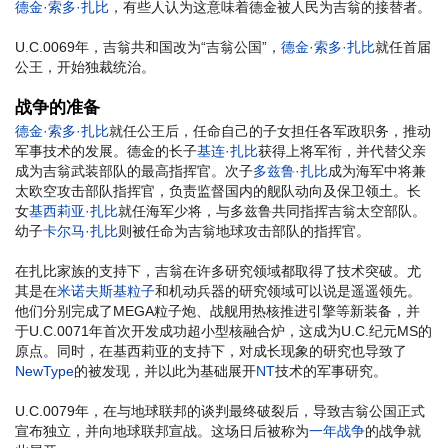
德金·索多·扎比
，有些人认为这意味着德金被人民为吉翁的接替者。
U.C.0069年，吉翁共和国改为“吉翁公国”，
德金·索多·扎比
就任首届
公王，开始独裁统治。
战争的准备
德金·索多·扎比
就任公王后，任命自己的子女担任各军政职务，推动
军事技术的发展。德金的长子
基连·扎比
获得上将军衔，并代替父亲
成为吉翁武装部队的最高指挥官。次子
多兹鲁·扎比
成为海军中将兼
太欧空攻击部队指挥官，负责监督国内的舰队动向及保卫领土。长
女
基西莉亚·扎比
就任海军少将，与多兹鲁共同指挥吉翁太空部队。
幼子
卡尔马·扎比
则被任命为吉翁地球攻击部队的指挥官。
在扎比家族的支持下，吉翁在许多研究领域都取得了技术突破。尤
其是在
米诺夫斯基粒子
和机动兵器的研究领域可以说是遥遥领先。
他们分别完成了MEGA粒子炮、战舰用热核推进引擎等新装备，并
于U.C.0071年首次开发成功超小型核融合炉，这成为U.C.纪元MS的
原点。同时，在基西莉亚的支持下，对成长现象的研究也导致了
NewType
的被发现，并以此为基础展开
NT
技术的军事研究。
U.C.0079年，在与地球联邦的谈判最终破裂后，导致吉翁公国正式
宣布独立，并向地球联邦宣战。这场日后被称为
一年战争
的战争就