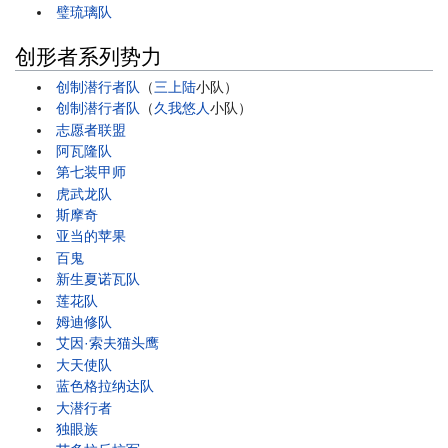
璧琉璃队
创形者系列势力
创制潜行者队
（
三上陆
小队）
创制潜行者队
（
久我悠人
小队）
志愿者联盟
阿瓦隆队
第七装甲师
虎武龙队
斯摩奇
亚当的苹果
百鬼
新生夏诺瓦队
莲花队
姆迪修队
艾因·索夫猫头鹰
大天使队
蓝色格拉纳达队
大潜行者
独眼族