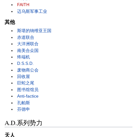
FAITH
迈乌斯军事工业
其他
斯堪的纳维亚王国
赤道联合
大洋洲联合
南美合众国
终端机
D.S.S.D.
废物商公会
回收屋
巨蛇之尾
图书馆馆员
Anti-factice
孔帕斯
芬德申
A.D.系列势力
天人