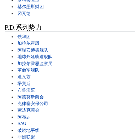
基特实验室
赫尔墨斯财团
冈瓦纳
P.D.系列势力
铁华团
加拉尔霍恩
阿瑞安赫德舰队
地球外延轨道舰队
加拉尔霍恩监察局
革命军舰队
迪瓦兹
塔宾斯
布鲁沃茨
阿德莫斯商会
克律塞安保公司
蒙达克商会
阿布罗
SAU
破晓地平线
非洲联盟