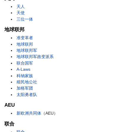
天人
天使
三位一体
地球联邦
准变革者
地球联邦
地球联邦军
地球联邦军政变派系
联合国军
A-Laws
科纳家族
殖民地公社
加格军团
太阳勇者队
AEU
新欧洲共同体
（AEU）
联合
联合