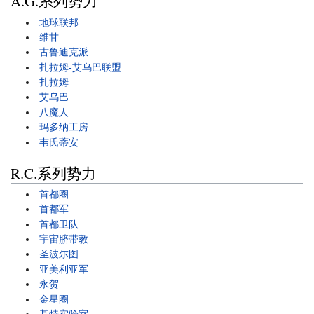
A.G.系列势力
地球联邦
维甘
古鲁迪克派
扎拉姆-艾乌巴联盟
扎拉姆
艾乌巴
八魔人
玛多纳工房
韦氏蒂安
R.C.系列势力
首都圈
首都军
首都卫队
宇宙脐带教
圣波尔图
亚美利亚军
永贺
金星圈