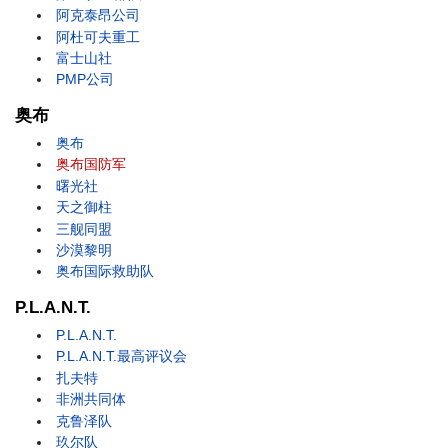
阿克泰昂公司
阿杜可夫重工
富士山社
PMP公司
奥布
奥布
奥布国防军
曙光社
天之御柱
三舰同盟
沙漠黎明
奥布国际救助队
P.L.A.N.T.
P.L.A.N.T.
P.L.A.N.T.最高评议会
扎夫特
非洲共同体
克鲁泽队
玖尔队