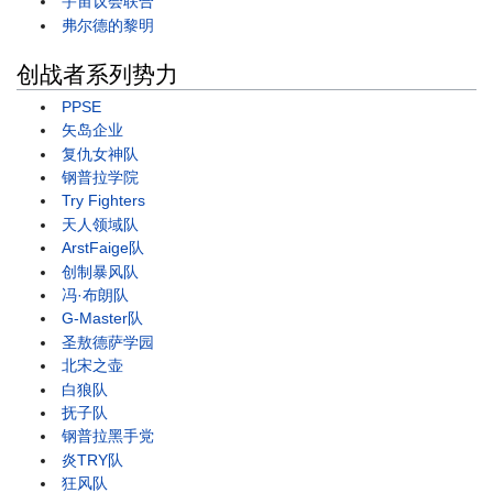
宇宙议会联合
弗尔德的黎明
创战者系列势力
PPSE
矢岛企业
复仇女神队
钢普拉学院
Try Fighters
天人领域队
ArstFaige队
创制暴风队
冯·布朗队
G-Master队
圣敖德萨学园
北宋之壶
白狼队
抚子队
钢普拉黑手党
炎TRY队
狂风队