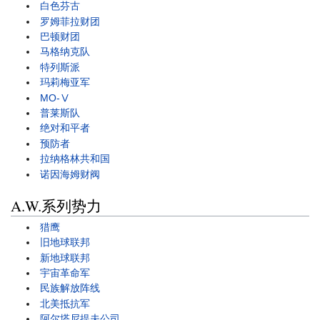
白色芬古
罗姆菲拉财团
巴顿财团
马格纳克队
特列斯派
玛莉梅亚军
MO-Ⅴ
普莱斯队
绝对和平者
预防者
拉纳格林共和国
诺因海姆财阀
A.W.系列势力
猎鹰
旧地球联邦
新地球联邦
宇宙革命军
民族解放阵线
北美抵抗军
阿尔塔尼提夫公司