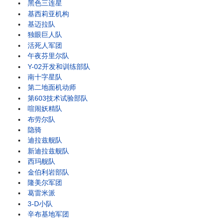
黑色三连星
基西莉亚机构
基迈拉队
独眼巨人队
活死人军团
午夜芬里尔队
Y-02开发和训练部队
南十字星队
第二地面机动师
第603技术试验部队
喧闹妖精队
布劳尔队
隐骑
迪拉兹舰队
新迪拉兹舰队
西玛舰队
金伯利岩部队
隆美尔军团
葛雷米派
3-D小队
辛布基地军团