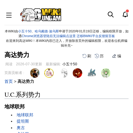
本WIKI由
小五十50
、
哈乌戴德·迪乌斯
申请于2020年01月19日迁移，编辑权限开放，如
遇
Chrome浏览器登陆后无法编辑点这里
迁移BWIKI平台反馈留言板
欢迎来到高达WIKI！本WIKI内容已迁入，开放除首页外的编辑权限，欢迎各位机师编
辑补充~
高达势力
刷
历
编
阅读
2026-07-30
更新
最新编辑:
小五十50
跳
跳
页面贡献者 :
到
到
首页
>
高达势力
导
搜
航
索
U.C.系列势力
地球联邦
地球联邦
提坦斯
奥古