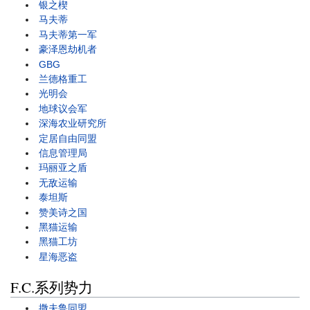
银之楔
马夫蒂
马夫蒂第一军
豪泽恩劫机者
GBG
兰德格重工
光明会
地球议会军
深海农业研究所
定居自由同盟
信息管理局
玛丽亚之盾
无敌运输
泰坦斯
赞美诗之国
黑猫运输
黑猫工坊
星海恶盗
F.C.系列势力
撒夫鲁同盟