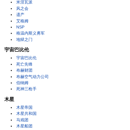
米涅瓦派
风之会
遗产
艾格姆
NSP
格温内斯义勇军
地狱之门
宇宙巴比伦
宇宙巴比伦
死亡先锋
布赫财团
布赫空气动力公司
伯纳姆
死神三枪手
木星
木星帝国
木星共和国
马戏团
木星船团