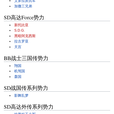
艾多拉反抗军
加撒三兄弟
SD高达Force势力
新托比亚
S.D.G.
黑暗阿克西斯
拉古罗亚
天宫
BB战士三国传势力
翔国
机驾国
轰国
SD战国传系列势力
影舞乱梦
SD高达外传系列势力