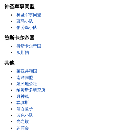
神圣军事同盟
神圣军事同盟
蓝鸟小队
伯劳鸟小队
赞斯卡尔帝国
赞斯卡尔帝国
贝斯帕
其他
莱亚共和国
南洋同盟
殖民地公社
纳姆斯多研究所
月神线
忒弥斯
酒吞童子
蓝色小队
光之族
罗商会