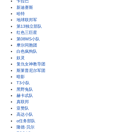
卡拉巴
新迪赛斯
哈特
地球联邦军
第13独立部队
红色三巨星
第08MS小队
摩尔同胞团
白色疯狗队
奴灵
复仇女神教导团
斯莱普尼尔军团
暗影
T3小队
黑野兔队
赫卡忒队
真联邦
亚赞队
高达小队
α任务部队
隆德·贝尔