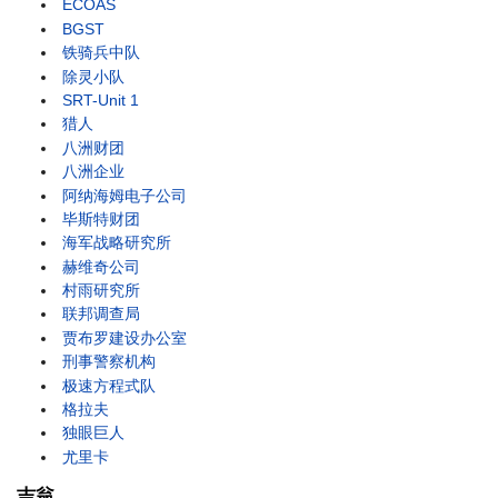
ECOAS
BGST
铁骑兵中队
除灵小队
SRT-Unit 1
猎人
八洲财团
八洲企业
阿纳海姆电子公司
毕斯特财团
海军战略研究所
赫维奇公司
村雨研究所
联邦调查局
贾布罗建设办公室
刑事警察机构
极速方程式队
格拉夫
独眼巨人
尤里卡
吉翁