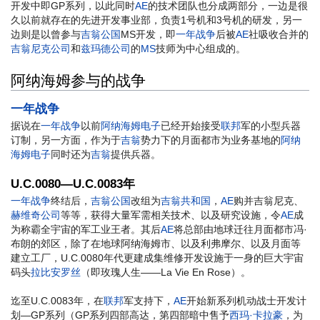
开发中即GP系列，以此同时
AE
的技术团队也分成两部分，一边是很
久以前就存在的先进开发事业部，负责1号机和3号机的研发，另一
边则是以曾参与
吉翁公国
MS开发，即
一年战争
后被
AE
社吸收合并的
吉翁尼克公司
和
兹玛德公司
的
MS
技师为中心组成的。
阿纳海姆参与的战争
一年战争
据说在
一年战争
以前
阿纳海姆电子
已经开始接受
联邦
军的小型兵器
订制，另一方面，作为于
吉翁
势力下的月面都市为业务基地的
阿纳
海姆电子
同时还为
吉翁
提供兵器。
U.C.0080—U.C.0083年
一年战争
终结后，
吉翁公国
改组为
吉翁共和国
，
AE
购并吉翁尼克、
赫维奇公司
等等，获得大量军需相关技术、以及研究设施，令
AE
成
为称霸全宇宙的军工业王者。其后
AE
将总部由地球迁往月面都市冯·
布朗的郊区，除了在地球阿纳海姆市、以及利弗摩尔、以及月面等
建立工厂，U.C.0080年代更建成集维修开发设施于一身的巨大宇宙
码头
拉比安罗丝
（即玫瑰人生——La Vie En Rose）。
迄至U.C.0083年，在
联邦
军支持下，
AE
开始新系列机动战士开发计
划—GP系列（GP系列四部高达，第四部暗中售予
西玛·卡拉豪
，为