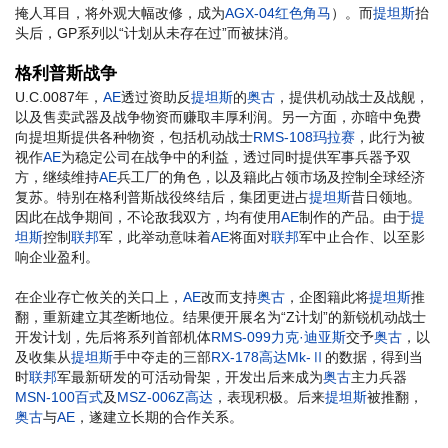
掩人耳目，将外观大幅改修，成为
AGX-04红色角马
）。而
提坦斯
抬
头后，GP系列以“计划从未存在过”而被抹消。
格利普斯战争
U.C.0087年，
AE
透过资助反
提坦斯
的
奥古
，提供机动战士及战舰，
以及售卖武器及战争物资而赚取丰厚利润。另一方面，亦暗中免费
向提坦斯提供各种物资，包括机动战士
RMS-108玛拉赛
，此行为被
视作
AE
为稳定公司在战争中的利益，透过同时提供军事兵器予双
方，继续维持
AE
兵工厂的角色，以及籍此占领市场及控制全球经济
复苏。特别在格利普斯战役终结后，集团更进占
提坦斯
昔日领地。
因此在战争期间，不论敌我双方，均有使用
AE
制作的产品。由于
提
坦斯
控制
联邦
军，此举动意味着
AE
将面对
联邦
军中止合作、以至影
响企业盈利。
在企业存亡攸关的关口上，
AE
改而支持
奥古
，企图籍此将
提坦斯
推
翻，重新建立其垄断地位。结果便开展名为“Z计划”的新锐机动战士
开发计划，先后将系列首部机体
RMS-099力克·迪亚斯
交予
奥古
，以
及收集从
提坦斯
手中夺走的三部
RX-178高达Mk-Ⅱ
的数据，得到当
时
联邦
军最新研发的可活动骨架，开发出后来成为
奥古
主力兵器
MSN-100百式
及
MSZ-006Z高达
，表现积极。后来
提坦斯
被推翻，
奥古
与
AE
，遂建立长期的合作关系。