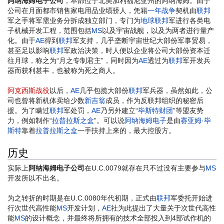
阿纳海姆电子公司
，本部位于北美加利福尼亚州的阿纳海姆。由于
公司在月面都市销售家电用品业绩骄人，凭籍
一年战争
契机由
联邦
军之手将军需业务分拆成独立部门，专门为
地球联邦
军进行各类电
子机械开发工程，范围包括
MS
以及宇宙战舰，以及为两者进行量产
化。由于
AE
得到
联邦
军支持，几乎垄断宇宙世纪大部份军事贸易，
甚至足以影响
联邦
军政治决策，时人便以企业将公司大部份资本迁
往月球，称之为“月之专制君主”，同时因为
AE
透过为
联邦
军开发兵
器而获利甚丰，也被称为死之商人。
阿克西斯战役
以后，
AE
几乎包揽大部份
联邦
军兵器，虽然如此，公
司也曾将新机体卖给少数
新吉翁
成员，作为反联邦组织的秘密后
援。为了瞒过
联邦
军处罚，
AE
乃另外建立“
毕斯特财团
”等盟友势
力，例如制作“
拉普拉斯之盒
”。可以说
阿纳海姆电子
是由
赛亚姆·毕
斯特
靠着
拉普拉斯之盒
一手扶持上来的，最大控股方。
历史
实际上
阿纳海姆电子公司
在U.C.0079就存在只不过没有主要参与
MS
开发所以不出名。
为之转折的时期是在U.C.0080年代初期，正式由
联邦
军委托开始进
行次世代高性能
MS
开发计划，
AE
社为此提出了大量关于次世代高性
能
MS
的设计概念，并最终将所拥有的技术全部投入到4部试作机的