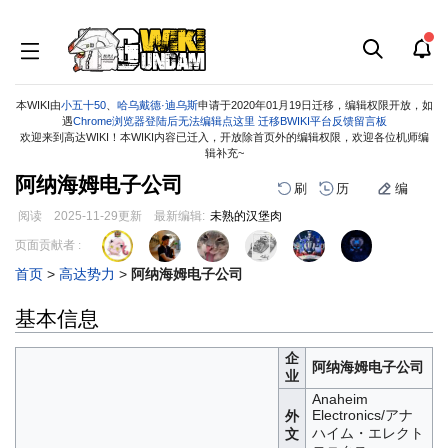
本WIKI由
小五十50
、
哈乌戴德·迪乌斯
申请于2020年01月19日迁移，编辑权限开放，如
遇
Chrome浏览器登陆后无法编辑点这里
迁移BWIKI平台反馈留言板
欢迎来到高达WIKI！本WIKI内容已迁入，开放除首页外的编辑权限，欢迎各位机师编
辑补充~
阿纳海姆电子公司
刷
历
编
阅读
2025-11-29
更新
最新编辑:
未熟的汉堡肉
跳
跳
页面贡献者 :
到
到
首页
>
高达势力
>
阿纳海姆电子公司
导
搜
航
索
基本信息
企
阿纳海姆电子公司
业
Anaheim
Electronics/アナ
外
ハイム・エレクト
文