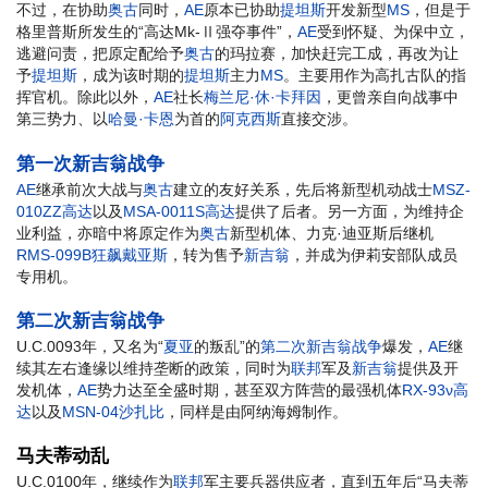
不过，在协助
奥古
同时，
AE
原本已协助
提坦斯
开发新型
MS
，但是于
格里普斯所发生的“高达Mk-Ⅱ强夺事件”，
AE
受到怀疑、为保中立，
逃避问责，把原定配给予
奥古
的玛拉赛，加快赶完工成，再改为让
予
提坦斯
，成为该时期的
提坦斯
主力
MS
。主要用作为高扎古队的指
挥官机。除此以外，
AE
社长
梅兰尼·休·卡拜因
，更曾亲自向战事中
第三势力、以
哈曼·卡恩
为首的
阿克西斯
直接交涉。
第一次新吉翁战争
AE
继承前次大战与
奥古
建立的友好关系，先后将新型机动战士
MSZ-
010ZZ高达
以及
MSA-0011S高达
提供了后者。另一方面，为维持企
业利益，亦暗中将原定作为
奥古
新型机体、力克·迪亚斯后继机
RMS-099B狂飙戴亚斯
，转为售予
新吉翁
，并成为伊莉安部队成员
专用机。
第二次新吉翁战争
U.C.0093年，又名为“
夏亚
的叛乱”的
第二次新吉翁战争
爆发，
AE
继
续其左右逢缘以维持垄断的政策，同时为
联邦
军及
新吉翁
提供及开
发机体，
AE
势力达至全盛时期，甚至双方阵营的最强机体
RX-93ν高
达
以及
MSN-04沙扎比
，同样是由阿纳海姆制作。
马夫蒂动乱
U.C.0100年，继续作为
联邦
军主要兵器供应者，直到五年后“马夫蒂