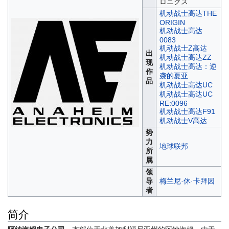
ロニクス
机动战士高达THE
ORIGIN
机动战士高达
0083
机动战士Z高达
出
机动战士高达ZZ
现
机动战士高达：逆
作
袭的夏亚
品
机动战士高达UC
机动战士高达UC
RE:0096
机动战士高达F91
机动战士V高达
势
力
地球联邦
所
属
领
导
梅兰尼·休·卡拜因
者
简介