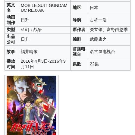
英文
MOBILE SUIT GUNDAM
地区
日本
名
UC RE:0096
动画
日升
导演
古桥一浩
制作
类型
科幻；战争
原作者
矢立肇、富野由悠季
出品
日升
编剧
武藤康之
公司
首播电
故事
福井晴敏
名古屋电视台
视台
播放
2016年4月3日-2016年9
集数
22集
时间
月11日