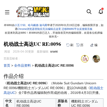
本WIKI由
小五十50
、
哈乌戴德·迪乌斯
申请于2020年01月19日迁移，编辑权限开放，如
遇
Chrome浏览器登陆后无法编辑点这里
迁移BWIKI平台反馈留言板
欢迎来到高达WIKI！本WIKI内容已迁入，开放除首页外的编辑权限，欢迎各位机师编
辑补充~
机动战士高达UC RE:0096
刷
历
编
阅读
2026-04-30
更新
最新编辑:
srseki
跳
跳
页面贡献者 :
到
到
首页
>
全作品资料
>
机动战士高达UC RE:0096
导
搜
航
索
作品介绍
《
机动战士高达UC RE:0096
》（Mobile Suit Gundam Unicorn
RE:0096/機動戦士ガンダムUC RE:0096）是以OVA动画《
机动战士
高达UC
》全7章作品再编辑制作而成的动画，2016年4月3日开播。
中文
原版名
机动战士高达UC
機動戦士ガンダム
名
称
RE:0096
UC RE:0096