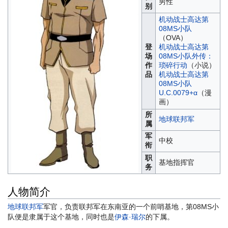
男性
别
机动战士高达第
08MS小队
（OVA）
登
机动战士高达第
场
08MS小队外传：
作
琐碎行动
（小说）
品
机动战士高达第
08MS小队
U.C.0079+α
（漫
画）
所
地球联邦军
属
军
中校
衔
职
基地指挥官
务
人物简介
地球联邦军
军官，负责联邦军在东南亚的一个前哨基地，第08MS小
队便是隶属于这个基地，同时也是
伊森·瑞尔
的下属。