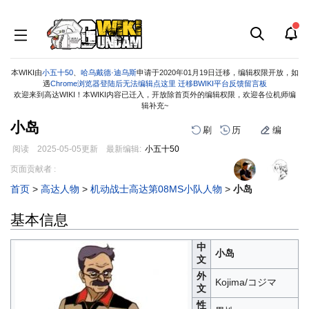
本WIKI由
小五十50
、
哈乌戴德·迪乌斯
申请于2020年01月19日迁移，编辑权限开放，如
遇
Chrome浏览器登陆后无法编辑点这里
迁移BWIKI平台反馈留言板
欢迎来到高达WIKI！本WIKI内容已迁入，开放除首页外的编辑权限，欢迎各位机师编
辑补充~
小岛
刷
历
编
阅读
2025-05-05
更新
最新编辑:
小五十50
跳
跳
页面贡献者 :
到
到
首页
>
高达人物
>
机动战士高达第08MS小队人物
>
小岛
导
搜
航
索
基本信息
中
小岛
文
外
Kojima/コジマ
文
性