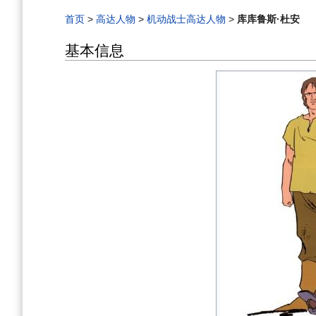
航
索
首页
>
高达人物
>
机动战士高达人物
>
库库鲁斯·杜安
基本信息