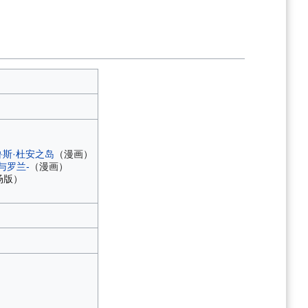
库鲁斯·杜安之岛
（漫画）
与罗兰-
（漫画）
场版）