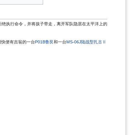
拒绝执行命令，并将孩子带走，离开军队隐居在太平洋上的
很快便有吉翁的一台
P01B鲁艮
和一台
MS-06J陆战型扎古Ⅱ