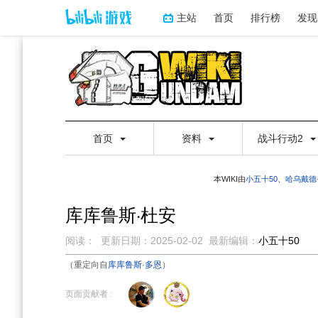
主站
首页
排行榜
发现
首页
资料
战斗行动2
本WIKI由
小五十50
、
哈乌戴德
库库鲁斯·杜安
阅读：
更新日期：
2025-02-02
最新编辑：
小五十50
（重定向自
库库鲁斯·多恩
）
跳
跳
到
到
页面贡献者 :
导
搜