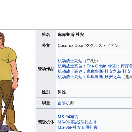
姓名
库库鲁斯·杜安
外文
Cucuruz Doan/ククルス・ドアン
机动战士高达
（TV版）
机动战士高达：The Origin MSD：库
登场作品
机动战士高达：库库鲁斯·杜安之岛-杜安
机动战士高达：库库鲁斯·杜安之岛
（剧
性别
男性
职业
吉翁
机师
MS-04布古
驾驶机体
MS-06J陆战型扎古Ⅱ
MS-06F杜安专用扎古