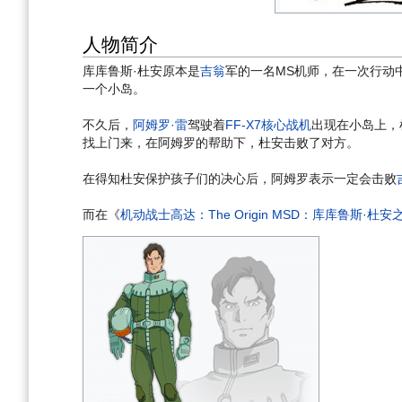
人物简介
库库鲁斯·杜安原本是
吉翁
军的一名MS机师，在一次行动
一个小岛。
不久后，
阿姆罗·雷
驾驶着
FF-X7核心战机
出现在小岛上，
找上门来，在阿姆罗的帮助下，杜安击败了对方。
在得知杜安保护孩子们的决心后，阿姆罗表示一定会击败
而在《
机动战士高达：The Origin MSD：库库鲁斯·杜安