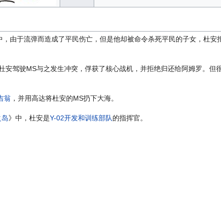
中，由于流弹而造成了平民伤亡，但是他却被命令杀死平民的子女，杜安
杜安驾驶MS与之发生冲突，俘获了核心战机，并拒绝归还给阿姆罗。但
吉翁
，并用高达将杜安的MS扔下大海。
之岛
》中，杜安是
Y-02开发和训练部队
的指挥官。