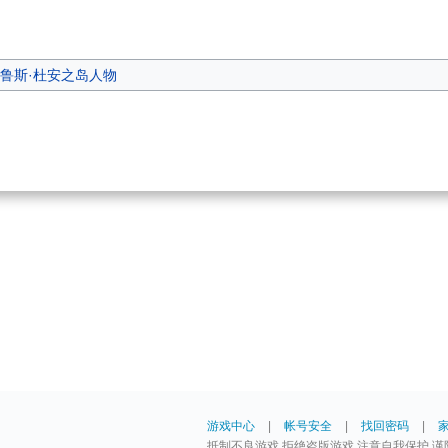
鲁斯·杜安之岛人物
游戏中心
|
帐号安全
|
找回密码
|
抵制不良游戏 拒绝盗版游戏 注意自我保护 谨