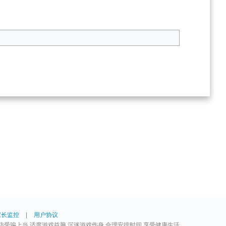
家长监控
|
用户协议
防受骗上当 适度游戏益脑 沉迷游戏伤身 合理安排时间 享受健康生活