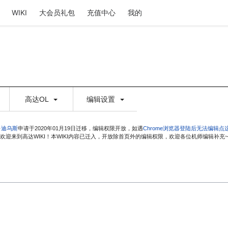
WIKI
大会员礼包
充值中心
我的
高达OL
编辑设置
·迪乌斯
申请于2020年01月19日迁移，编辑权限开放，如遇
Chrome浏览器登陆后无法编辑点
欢迎来到高达WIKI！本WIKI内容已迁入，开放除首页外的编辑权限，欢迎各位机师编辑补充~