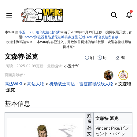
本WIKI由
小五十50
、
哈乌戴德·迪乌斯
申请于2020年01月19日迁移，编辑权限开放，如
遇
Chrome浏览器登陆后无法编辑点这里
迁移BWIKI平台反馈留言板
欢迎来到高达WIKI！本WIKI内容已迁入，开放除首页外的编辑权限，欢迎各位机师编
辑补充~
文森特·派克
刷
历
编
阅读
2025-02-09
更新
最新编辑:
小五十50
跳
跳
页面贡献者 :
到
到
高达WIKI
>
高达人物
>
机动战士高达：雷霆宙域战线人物
>
文森特
导
搜
·派克
航
索
基本信息
姓
文森特·派克
名
外
Vincent Pike/ビン
文
セント・パイク