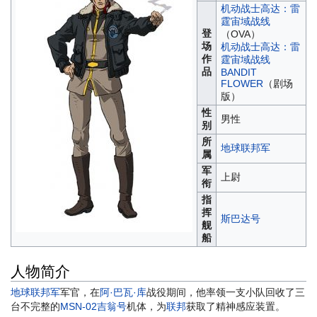
机动战士高达：雷
霆宙域战线
登
（OVA）
场
机动战士高达：雷
作
霆宙域战线
品
BANDIT
FLOWER
（剧场
版）
性
男性
别
所
地球联邦军
属
军
上尉
衔
指
挥
斯巴达号
舰
船
人物简介
地球联邦军
军官，在
阿·巴瓦·库
战役期间，他率领一支小队回收了三
台不完整的
MSN-02吉翁号
机体，为
联邦
获取了精神感应装置。