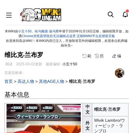
本WIKI由
小五十50
、
哈乌戴德·迪乌斯
申请于2020年01月19日迁移，编辑权限开放，如
遇
Chrome浏览器登陆后无法编辑点这里
迁移BWIKI平台反馈留言板
欢迎来到高达WIKI！本WIKI内容已迁入，开放除首页外的编辑权限，欢迎各位机师编
辑补充~
维比克·兰布罗
刷
历
编
阅读
2025-03-02
更新
最新编辑:
小五十50
跳
跳
页面贡献者 :
到
到
首页
>
高达人物
>
其他AGE人物
>
维比克·兰布罗
导
搜
航
索
基本信息
中
维比克·兰布罗
文
Wivik Lambro/ウ
外
ィービック・ラ
文
ンブロ