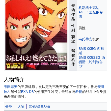
登
机动战士高达
场
AGE：追忆的希
作
德
品
性
男性
别
职
韦氏蒂安
机师
业
BMS-005G-西福
驾
斯
驶
BMS-005SSG-西
机
福斯（蛇剑装备
体
型）
人物简介
韦氏蒂安
的王牌机师，被认定为韦氏蒂安的下一任团长，曾与
安哥
拉左
船长就
EXA-DB
的使用产生冲突，最终在与
希德
的战斗中舍身撞
击希德而牺牲。
分类
：
人物
其他AGE人物