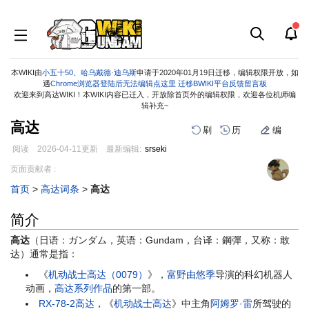
本WIKI由
小五十50
、
哈乌戴德·迪乌斯
申请于2020年01月19日迁移，编辑权限开放，如
遇
Chrome浏览器登陆后无法编辑点这里
迁移BWIKI平台反馈留言板
欢迎来到高达WIKI！本WIKI内容已迁入，开放除首页外的编辑权限，欢迎各位机师编
辑补充~
高达
刷
历
编
阅读
2026-04-11
更新
最新编辑:
srseki
跳
跳
页面贡献者 :
到
到
首页
>
高达词条
>
高达
导
搜
航
索
简介
高达
（日语：ガンダム，英语：Gundam，台译：鋼彈，又称：敢
达）通常是指：
《
机动战士高达（0079）
》，
富野由悠季
导演的科幻机器人
动画，
高达系列作品
的第一部。
RX-78-2高达
，《
机动战士高达
》中主角
阿姆罗·雷
所驾驶的