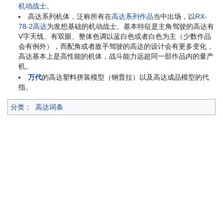
机动战士
。
高达系列机体，泛称所有在
高达系列作品
当中出场，以
RX-
78-2高达
为发想基础的机动战士。基本特征是主角驾驶的高达有
V字天线、有双眼、整体色调以蓝白色或者白色为主（少数作品
会有例外），而配角或者敌手驾驶的高达的设计会有更多变化，
高达基本上是高性能的机体，战斗能力远超同一部作品内的量产
机。
万代
的高达塑料拼装模型（钢普拉）以及高达成品模型的代
指。
分类
：
高达词条