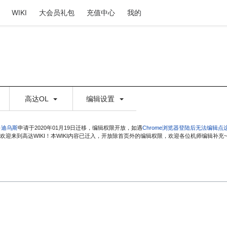
WIKI
大会员礼包
充值中心
我的
高达OL
编辑设置
·迪乌斯
申请于2020年01月19日迁移，编辑权限开放，如遇
Chrome浏览器登陆后无法编辑点
欢迎来到高达WIKI！本WIKI内容已迁入，开放除首页外的编辑权限，欢迎各位机师编辑补充~