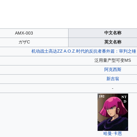
中文名称
AMX-003
ガザC
英文名称
机动战士高达ZZ
A.O.Z.时代的反抗者番外篇：审判之锤
泛用量产型可变MS
阿克西斯
新吉翁
-
哈曼·卡恩