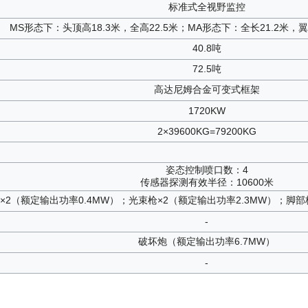
标准式全视野监控
MS形态下：头顶高18.3米，全高22.5米；MA形态下：全长21.2米，翼展
40.8吨
72.5吨
高达尼姆合金可变式框架
1720KW
2×39600KG=79200KG
姿态控制喷口数：4
传感器探测有效半径：10600米
×2（额定输出功率0.4MW）；光束枪×2（额定输出功率2.3MW）；脚部
-
破坏炮（额定输出功率6.7MW）
-