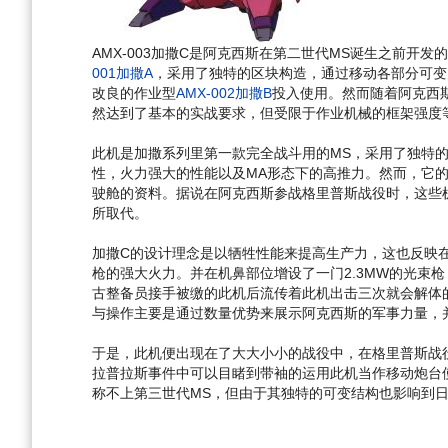
AMX-003加撒C是阿克西斯在第二世代MS诞生之前
001加撒A
，采用了独特的区块构造，通过移动各部分可变为
改良的作业型
AMX-002加撒B
投入使用。然而随着阿克西
然达到了基本的实战要求，但受限于作业机械的框架强度
此机是加撒系列里第一款完全战斗用的MS，采用了独特
性，火力强大的性能以及MA形态下的高推力。然而，它
驶舱的资料。据说在阿克西斯参战格里普斯战役时，这些机
所取代。
加撒C的设计理念是以牺牲性能来提高生产力，这也反映在
枪的强大火力。并在机鼻部位增设了一门2.3MW的光束
古整备员接手被缴的此机后流传着此机出击三次就会解体
与操作主要是通过数量优势来展示阿克西斯的军事力量，
于是，此机便出现在了大大小小的战役中，在格里普斯战役
拉普拉斯事件中可以目睹到带袖的运用此机当作移动炮台使
称不上第三世代MS，但由于其独特的可变结构也影响到