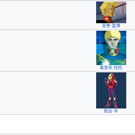
亚赞·盖博
葛雷米·托托
凯拉·辛