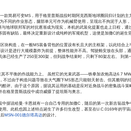
开发的一款简易可变MS，用于格里普斯战役时期阿克西斯地球圈回归计划的
不同的作业形态，腿部单元可作为机械臂使用，呈现出不拘泥于人形，重视
斯与地球联邦军的对抗逐渐成为现实，本机的武装化提案也走上日程，通
等固有缺陷，最终决定重新设计成纯粹的军规机型，这便是加撒C的诞生
的区块构造，在一般MS装备背包的位置设有长且大的主框架，以此结合上
的设计是进行大规模轰炸为前提，整体性能并不高。驾驶舱安放在头部，
体已经生产了250至300架，但到战争结束时，只剩下80架左右。 到
其不平衡的作战能力上。 虽然它的光束武器——铁拳加农炮高达6.7 
枪，不过由于构造问题导致在大气圈下MS形态只能朝天射击。但其脆弱的
的酷评。由于这个原因，据说其运用的基础是应对近身战斗的密集战斗策
并在格里普斯战役中成功威慑了提坦斯与奥古。
中据说哈曼·卡恩就有一台自己专用的加撒C，随后的第一次新吉翁战争中可
用。此机也因上述特点诞生了许多衍生改型，甚至在U.C.0169年的宇
日后
MSN-001德尔塔高达
的设计。