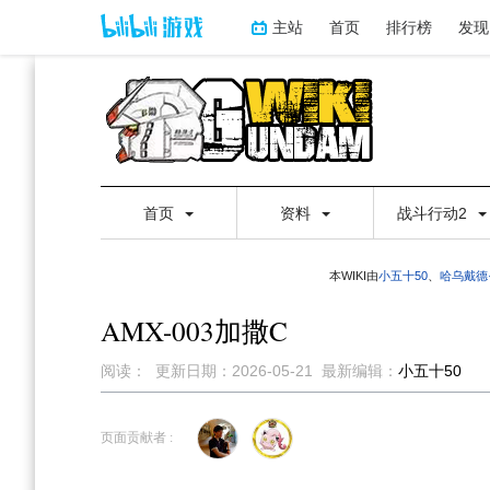
主站
首页
排行榜
发现
首页
资料
战斗行动2
本WIKI由
小五十50
、
哈乌戴德
AMX-003加撒C
阅读：
更新日期：
2026-05-21
最新编辑：
小五十50
跳
跳
到
到
页面贡献者 :
导
搜
航
索