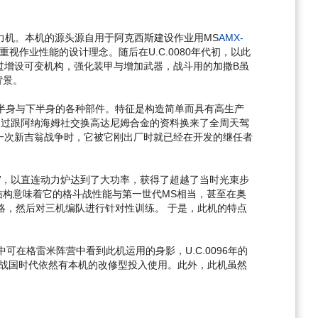
主力机。本机的源头源自用于阿克西斯建设作业用MS
AMX-
作业性能的设计理念。随后在U.C.0080年代初，以此
过增设可变机构，强化装甲与增加武器，战斗用的加撒B虽
背景。
半身与下半身的各种部件。特征是构造简单而具有高生产
通过跟阿纳海姆社交换高达尼姆合金的资料换来了全周天驾
第一次新吉翁战争时，它被它刚出厂时就已经在开发的继任者
MW，以直连动力炉达到了大功率，获得了超越了当时光束步
结构意味着它的格斗战性能与第一世代MS相当，甚至在奥
略，然后对三机编队进行针对性训练。 于是，此机的特点
在格雷米阵营中看到此机运用的身影，U.C.0096年的
宙战国时代依然有本机的改修型投入使用。此外，此机虽然