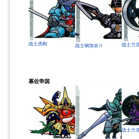
战士杰刚
战士力克
战士钢加农Ⅱ
慕佐帝国
战士力