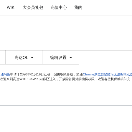
WIKI
大会员礼包
充值中心
我的
高达OL
编辑设置
·迪乌斯
申请于2020年01月19日迁移，编辑权限开放，如遇
Chrome浏览器登陆后无法编辑点
欢迎来到高达WIKI！本WIKI内容已迁入，开放除首页外的编辑权限，欢迎各位机师编辑补充~