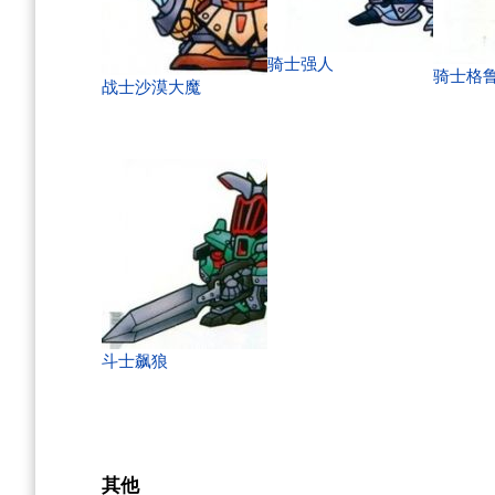
骑士强人
骑士格
战士沙漠大魔
斗士飙狼
其他