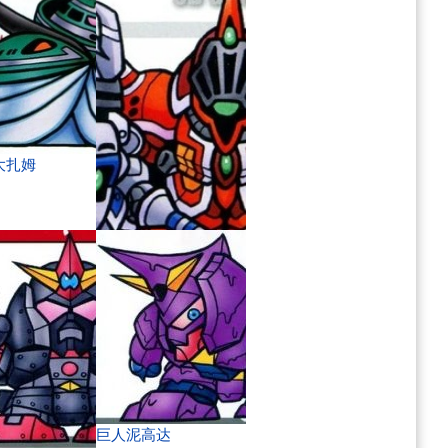
大扎姆
骑士R·贾贾
巨人泥高达