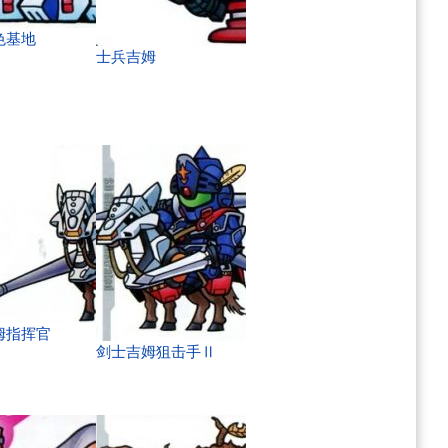
色基地
士兵吉姆
姆指挥官
剑士吉姆狙击手Ⅱ