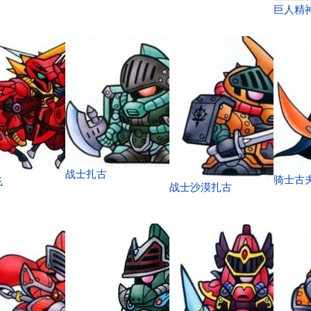
巨人精
战士扎古
骑士古
飞
战士沙漠扎古