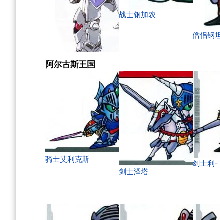
战士钢加农
僧侣钢
阿尔古斯王国
骑士高达
骑士艾利克斯
剑士利·
剑士泽塔