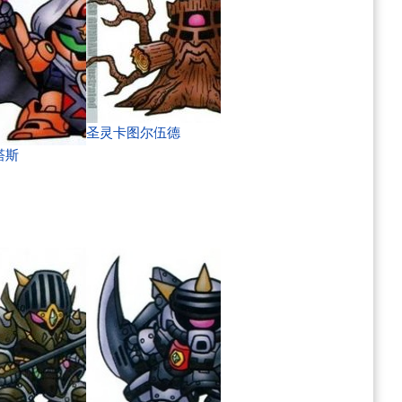
圣灵卡图尔伍德
塔斯