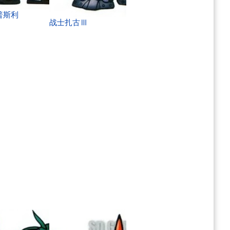
普斯利
战士扎古Ⅲ