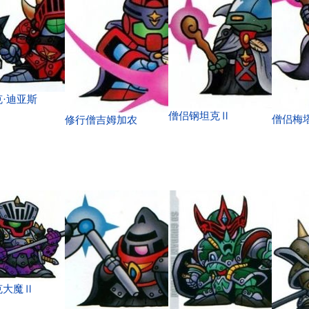
·迪亚斯
僧侣钢坦克Ⅱ
僧侣梅
修行僧吉姆加农
克大魔Ⅱ