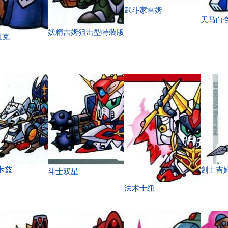
武斗家雷姆
天马白
妖精吉姆狙击型特装版
坦克
卡兹
剑士吉
斗士双星
法术士纽