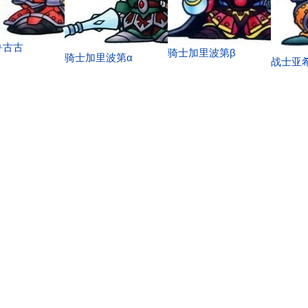
鲁古古
骑士加里波第β
骑士加里波第α
战士亚