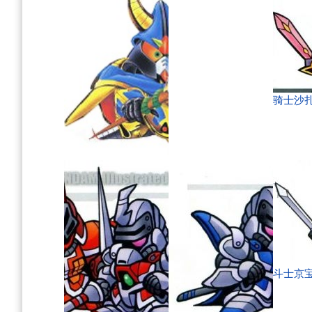
骑士沙
撒旦高达
斗士京