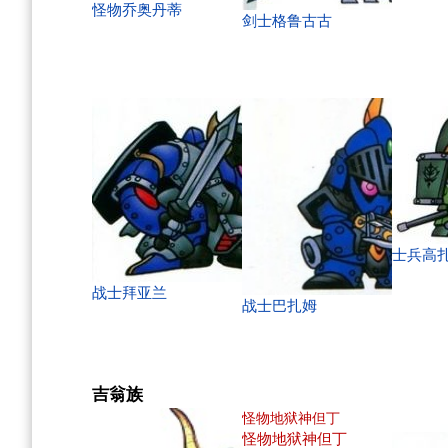
怪物乔奥丹蒂
剑士格鲁古古
士兵高
战士拜亚兰
战士巴扎姆
吉翁族
怪物地狱神但丁
怪物地狱神但丁