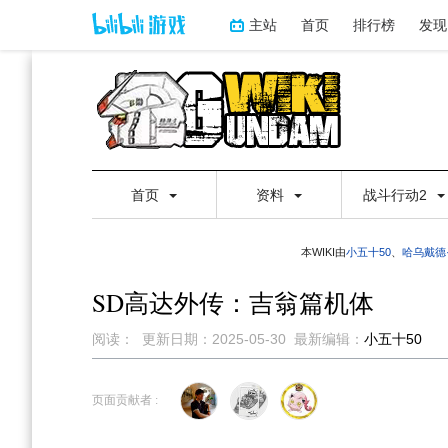
主站
首页
排行榜
发现
首页
资料
战斗行动2
本WIKI由
小五十50
、
哈乌戴德
SD高达外传：吉翁篇机体
阅读：
更新日期：
2025-05-30
最新编辑：
小五十50
跳
跳
到
到
页面贡献者 :
导
搜
航
索