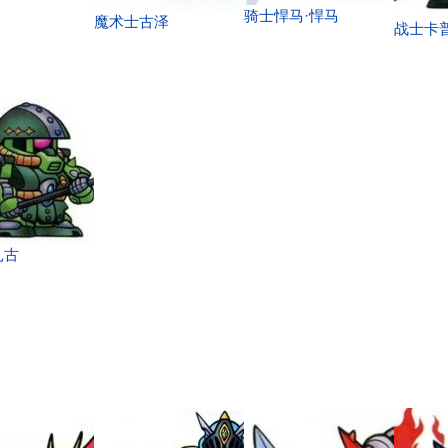
骑士悍马·悍马
魔术士古泽
战士卡
扎古