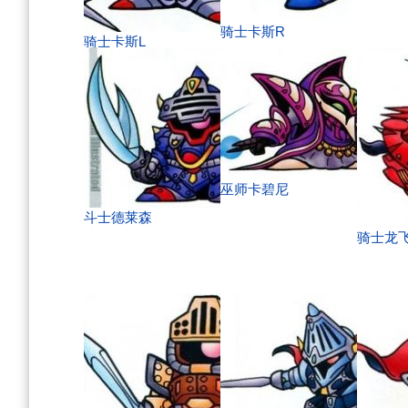
骑士卡斯R
骑士卡斯L
巫师卡碧尼
斗士德莱森
骑士龙