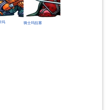
希玛
骑士玛拉塞