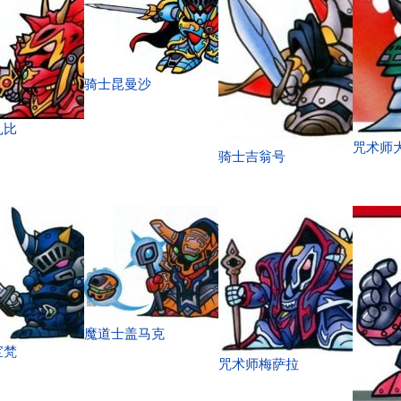
骑士昆曼沙
扎比
咒术师
骑士吉翁号
魔道士盖马克
宝梵
咒术师梅萨拉