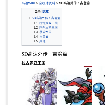
高达WIKI
>
全机体资料
>
SD高达外传：吉翁篇
目录
1
SD高达外传：吉翁篇
1.1
拉古罗亚王国
1.2
阿尔古斯王国
1.3
慕佐帝国
1.4
吉翁族
1.5
其他
SD高达外传：吉翁篇
拉古罗亚王国