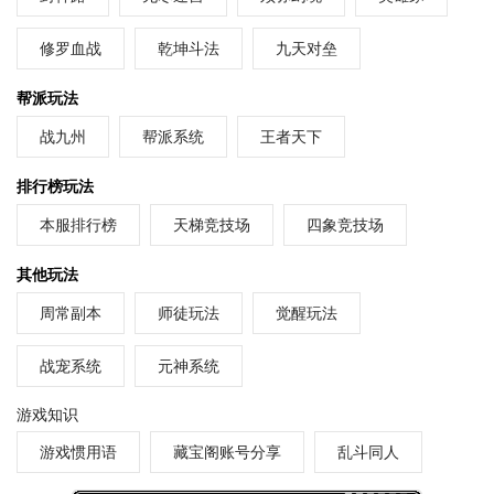
修罗血战
乾坤斗法
九天对垒
帮派玩法
战九州
帮派系统
王者天下
排行榜玩法
本服排行榜
天梯竞技场
四象竞技场
其他玩法
周常副本
师徒玩法
觉醒玩法
战宠系统
元神系统
游戏知识
游戏惯用语
藏宝阁账号分享
乱斗同人