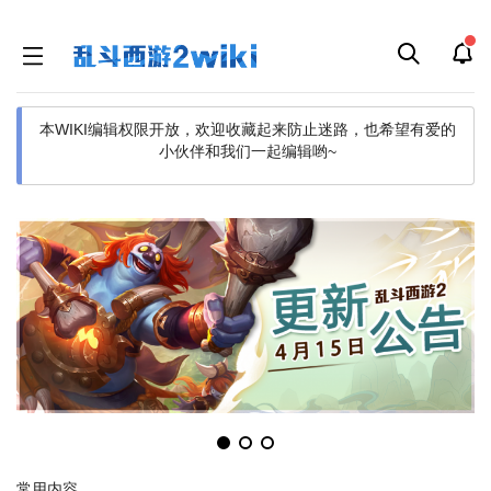
本WIKI编辑权限开放，欢迎收藏起来防止迷路，也希望有爱的
小伙伴和我们一起编辑哟~
跳
跳
到
到
导
搜
航
索
常用内容