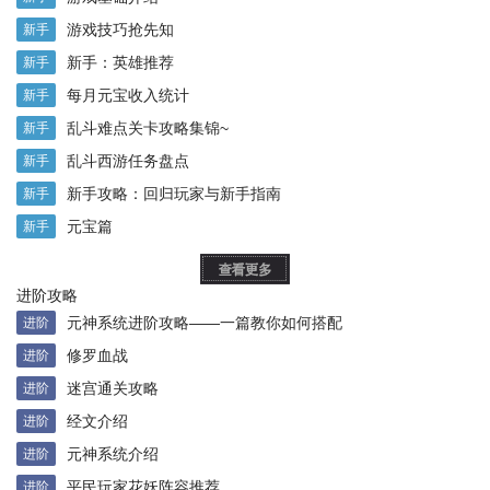
游戏技巧抢先知
新手
新手：英雄推荐
新手
每月元宝收入统计
新手
乱斗难点关卡攻略集锦~
新手
乱斗西游任务盘点
新手
新手攻略：回归玩家与新手指南
新手
元宝篇
新手
进阶攻略
元神系统进阶攻略——一篇教你如何搭配
进阶
修罗血战
进阶
迷宫通关攻略
进阶
经文介绍
进阶
元神系统介绍
进阶
平民玩家花妖阵容推荐
进阶