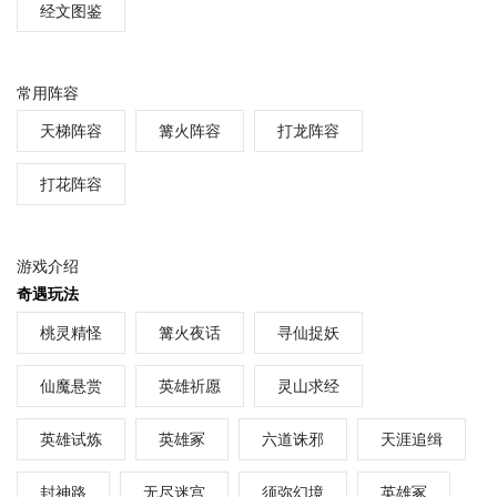
经文图鉴
常用阵容
天梯阵容
篝火阵容
打龙阵容
打花阵容
游戏介绍
奇遇玩法
桃灵精怪
篝火夜话
寻仙捉妖
仙魔悬赏
英雄祈愿
灵山求经
英雄试炼
英雄冢
六道诛邪
天涯追缉
封神路
无尽迷宫
须弥幻境
英雄冢