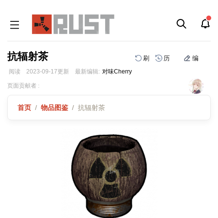
抗辐射茶
刷
历
编
阅读
2023-09-17
更新
最新编辑:
对味Cherry
跳
跳
页面贡献者 :
到
到
导
搜
首页
物品图鉴
抗辐射茶
航
索