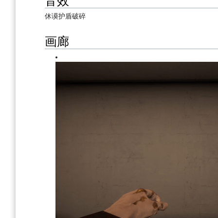
休谟护盾破碎
画廊