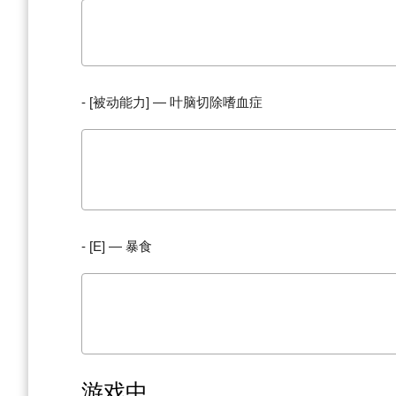
SCP-049-2不假思索地挥动手臂，对任何被攻击的人类造成
- [被动能力] — 叶脑切除嗜血症
一旦新怪谈-049-2开始追赶人类，它们的速度会每秒增
049-2短时间内丢失目标，也不会立刻开始降低新怪谈-049
- [E] — 暴食
新怪谈-049-2可以按住 E 键来大快朵颐未被其他人触
止新怪谈-049复活玩家，并且只能在每个尸体上使用一次。
游戏中