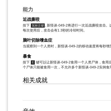
能力
近战撕咬
按下
, 新怪谈-049-2将进行一次近战撕咬
鼠标左键
每次使用后，攻击会有1.3秒的冷却时间。
脑叶切除嗜血症
当观察到一个人类时，新怪谈-049-2的移动速度将每秒增加0
暴食
按下
键可以让新怪谈-049-2食用一个人类尸体，食用
E
个尸体只能被食用一次，不允许多个新怪谈-049-2实例
相关成就
>点此查看2个与SCP-049-2有关的成就
音效