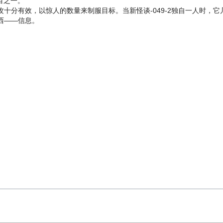
目之一。
攻十分有效，以惊人的数量来制服目标。当新怪谈-049-2独自一人时，它
西——信息。