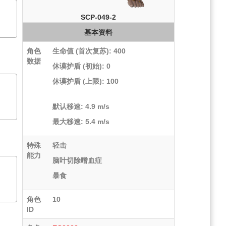
SCP-049-2
基本资料
角色
生命值 (首次复苏): 400
数据
休谟护盾 (初始): 0
休谟护盾 (上限): 100
谈-
默认移速: 4.9 m/s
最大移速: 5.4 m/s
特殊
轻击
能力
脑叶切除嗜血症
会阻
暴食
角色
10
ID