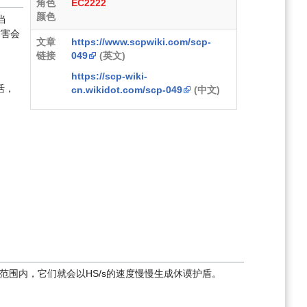
角色
EC2222
颜色
当
伤害会
文章
https://www.scpwiki.com/scp-
链接
049
(英文)
https://scp-wiki-
活，
cn.wikidot.com/scp-049
(中文)
一定范围内，它们就会以HS/s的速度慢慢生成休谟护盾。