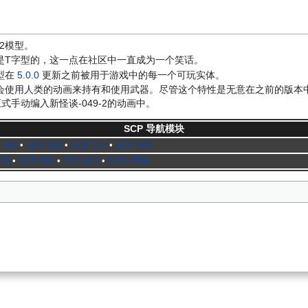
2模型。
势是T字型的，这一点在社区中一直成为一个笑话。
模型在
5.0.0
更新之前被用于游戏中的每一个可玩实体。
们会使用人类的动画来持有和使用武器。尽管这个特性是无意在之前的版本中
式手动编入新怪谈-049-2的动画中。
SCP 导航模块
-096
•
SCP-106
•
SCP-173
•
SCP-939
30
•
SCP-500
•
SCP-914
•
SCP-2536