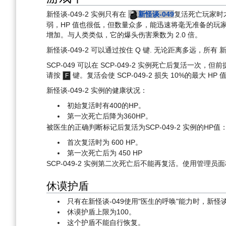
新怪谈-049-2 实例只有在
新怪谈-049
复活死亡玩家时
弱，HP 值也很低，但数量众多，能迅速将毫无准备的玩家一
增加。与人类类似，它的爆头伤害乘数为 2.0 倍。
新怪谈-049-2 可以通过按住 Q 键. 无论距离多远，所
SCP-049 可以在 SCP-049-2 实例死亡后复活
请按
键。复活会使 SCP-049-2 损失 10%的最大 H
F
新怪谈-049-2 实例的健康状况：
初始复活时有400的HP。
第一次死亡后降为360HP。
被医生的正确判断标记后复活为SCP-049-2 实例的HP值
首次复活时为 600 HP。
第一次死亡后为 450 HP
SCP-049-2 实例第二次死亡后不能再复活。使用管理员
休谟护盾
只有在新怪谈-049使用"医生的呼唤"能力时，新怪谈
休谟护盾上限为100。
这个护盾不能自行恢复。