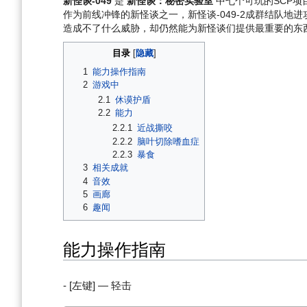
新怪谈-049
是
新怪谈：秘密实验室
中七个可玩的SCP项
作为前线冲锋的新怪谈之一，新怪谈-049-2成群结队地进
造成不了什么威胁，却仍然能为新怪谈们提供最重要的东
目录
1
能力操作指南
2
游戏中
2.1
休谟护盾
2.2
能力
2.2.1
近战撕咬
2.2.2
脑叶切除嗜血症
2.2.3
暴食
3
相关成就
4
音效
5
画廊
6
趣闻
能力操作指南
- [左键] — 轻击