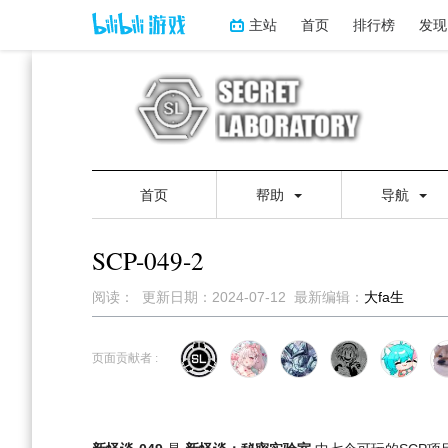
主站
首页
排行榜
发现
首页
帮助
导航
SCP-049-2
阅读：
更新日期：
2024-07-12
最新编辑：
大fa生
跳
跳
到
到
页面贡献者 :
导
搜
航
索