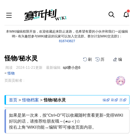
本WIKI编辑权限开放，欢迎收藏起来防止迷路，也希望有爱的小伙伴和我们一起编辑
哟~ 有兴趣想参与WIKI建设的玩家可以加入交流群。赛尔计划WIKI交流群1：
818743827
怪物/秘水灵
刷
历
编
阅读
2024-11-21
更新
最新编辑:
spt赛小息6
<
怪物
跳
跳
页面贡献者 :
到
到
导
搜
航
索
首页
>
怪物档案
>
怪物/秘水灵
编
刷
历
如果是第一次来，按"Ctrl+D"可以收藏随时查看更新~觉得WIKI
好玩的话，请推荐给朋友哦～(◕ω＜)☆
按右上角“WIKI功能→编辑”即可修改页面内容。