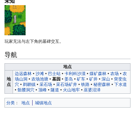
未知
玩家无法与左下角的墓碑交互。
导航
地点
边远森林
•
沙滩
•
巴士站
•
卡利科沙漠
•
煤矿森林
•
农场
•
农
地
场山洞
•
农场池塘
•
墓园
•
姜岛
•
矿车
•
矿井
•
深山
•
突变虫
点
穴
•
鹈鹕镇
•
采石场
•
采石场矿井
•
铁路
•
秘密森林
•
下水道
•
骷髅洞穴
•
顶峰
•
隧道
•
火山地牢
•
巫婆沼泽
分类
：
地点
城镇地点