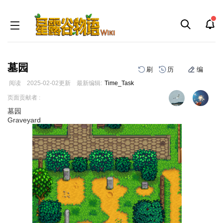
墓园
刷
历
编
阅读
2025-02-02
更新
最新编辑:
Time_Task
跳
跳
页面贡献者 :
到
到
墓园
导
搜
Graveyard
航
索