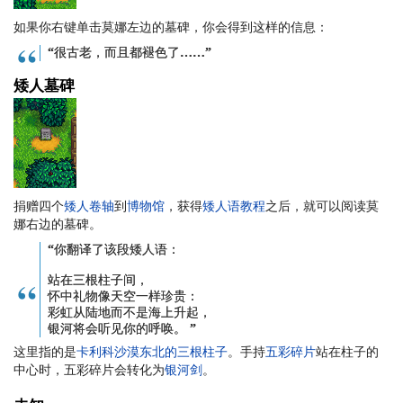
如果你右键单击莫娜左边的墓碑，你会得到这样的信息：
“很古老，而且都褪色了……”
矮人墓碑
捐赠四个
矮人卷轴
到
博物馆
，获得
矮人语教程
之后，就可以阅读莫
娜右边的墓碑。
“你翻译了该段矮人语：
站在三根柱子间，
怀中礼物像天空一样珍贵：
彩虹从陆地而不是海上升起，
银河将会听见你的呼唤。 ”
这里指的是
卡利科沙漠东北的三根柱子
。手持
五彩碎片
站在柱子的
中心时，五彩碎片会转化为
银河剑
。