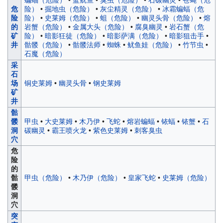
危
险）
•
掘地虫（危险）
•
灰尘精灵（危险）
•
冰霜蝙蝠（危
险
险）
•
史莱姆（危险）
•
蛆（危险）
•
幽灵头骨（危险）
•
熔
的
岩蟹（危险）
•
金属大头（危险）
•
腐臭幽灵
•
岩石蟹（危
矿
险）
•
暗影狂徒（危险）
•
暗影萨满（危险）
•
暗影狙击手
•
井
骷髅（危险）
•
骷髅法师
•
蜘蛛
•
鱿鱼娃（危险）
•
竹节虫
•
石魔（危险）
采
石
场
铜史莱姆
•
幽灵头骨
•
钢史莱姆
矿
井
骷
髅
甲虫
•
大史莱姆
•
木乃伊
•
飞蛇
•
熔岩蝙蝠
•
铱蝠
•
铱蟹
•
石
洞
碳幽灵
•
霸王喷火龙
•
紫色史莱姆
•
刺客臭虫
穴
危
险
的
骷
甲虫（危险）
•
木乃伊（危险）
•
皇家飞蛇
•
史莱姆（危险）
髅
洞
穴
突