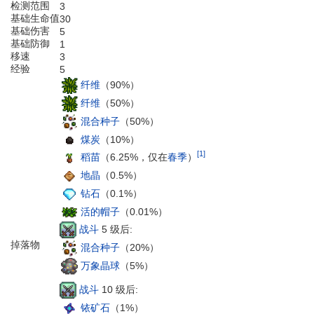
检测范围
3
基础生命值
30
基础伤害
5
基础防御
1
移速
3
经验
5
纤维
（90%）
纤维
（50%）
混合种子
（50%）
煤炭
（10%）
[1]
稻苗
（6.25%，仅在
春季
）
地晶
（0.5%）
钻石
（0.1%）
活的帽子
（0.01%）
战斗
5 级后:
掉落物
混合种子
（20%）
万象晶球
（5%）
战斗
10 级后:
铱矿石
（1%）