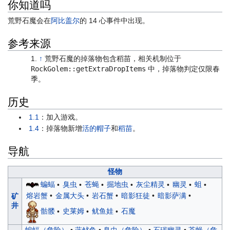
你知道吗
荒野石魔会在
阿比盖尔
的 14 心事件中出现。
参考来源
↑
荒野石魔的掉落物包含稻苗，相关机制位于
RockGolem::getExtraDropItems
中，掉落物判定仅限春
季。
历史
1.1
：加入游戏。
1.4
：掉落物新增
活的帽子
和
稻苗
。
导航
怪物
蝙蝠
•
臭虫
•
苍蝇
•
掘地虫
•
灰尘精灵
•
幽灵
•
蛆
•
熔岩蟹
•
金属大头
•
岩石蟹
•
暗影狂徒
•
暗影萨满
•
矿
井
骷髅
•
史莱姆
•
鱿鱼娃
•
石魔
蝙蝠（危险）
•
蓝鱿鱼
•
臭虫（危险）
•
石碳幽灵
•
苍蝇（危