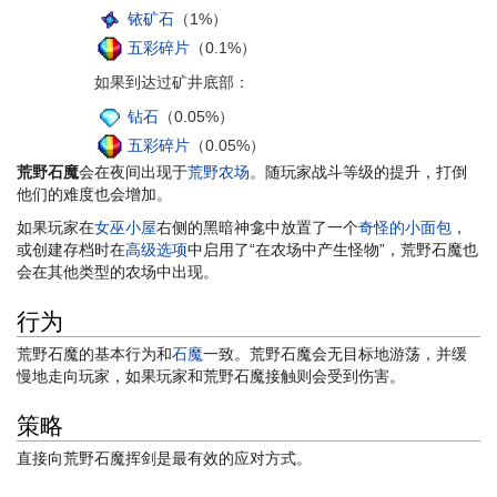
铱矿石
（1%）
五彩碎片
（0.1%）
如果到达过矿井底部：
钻石
（0.05%）
五彩碎片
（0.05%）
荒野石魔
会在夜间出现于
荒野农场
。随玩家战斗等级的提升，打倒
他们的难度也会增加。
如果玩家在
女巫小屋
右侧的黑暗神龛中放置了一个
奇怪的小面包
，
或创建存档时在
高级选项
中启用了“在农场中产生怪物”，荒野石魔也
会在其他类型的农场中出现。
行为
荒野石魔的基本行为和
石魔
一致。荒野石魔会无目标地游荡，并缓
慢地走向玩家，如果玩家和荒野石魔接触则会受到伤害。
策略
直接向荒野石魔挥剑是最有效的应对方式。