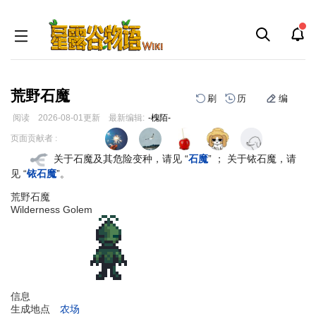
荒野石魔
刷
历
编
阅读
2026-08-01
更新
最新编辑:
-槐陌-
跳
跳
页面贡献者 :
到
到
关于石魔及其危险变种，请见 “
石魔
” ； 关于铱石魔，请
导
搜
见 “
铱石魔
”。
航
索
荒野石魔
Wilderness Golem
信息
生成地点
农场