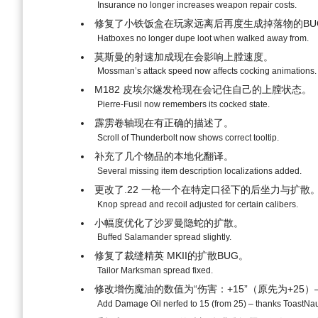
Insurance no longer increases weapon repair costs.
修复了小铁饭盒在玩家远离后再度生成掉落物的BU
Hatboxes no longer dupe loot when walked away from.
莫斯曼的射速加成现在会影响上膛速度。
Mossman’s attack speed now affects cocking animations.
M182 皮埃尔燧发枪现在会记住自己的上膛状态
Pierre-Fusil now remembers its cocked state.
霹雳卷轴现在有正确的描述了。
Scroll of Thunderbolt now shows correct tooltip.
补充了几个物品的本地化翻译。
Several missing item description localizations added.
更改了.22 一枪一个在特定口径下的后坐力与扩散
Knop spread and recoil adjusted for certain calibers.
小幅度优化了沙罗曼隐蛇的扩散。
Buffed Salamander spread slightly.
修复了裁缝精英 MKII的扩散BUG。
Tailor Marksman spread fixed.
修改增伤魔油的数值为“伤害：+15”（原先为+25）——
Add Damage Oil nerfed to 15 (from 25) – thanks ToastNau