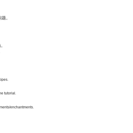
）问题。
瞄。
.
ipes.
 tutorial.
chments/enchantments.