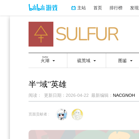
主站
首页
排行榜
发现
Sulfur
火湖
硫荒域
图鉴
半“域”英雄
阅读：
更新日期：
2026-04-22
最新编辑：
NACGNOH
跳
跳
到
到
页面贡献者 :
导
搜
航
索