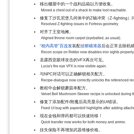
移出棚屋中的一个战利品箱以方便收集。
Moved a chest out of a shack to make loot reachable.
修复了沙瓦尼堡几何体中的Z轴冲突（Z-fighting
Resolved Z-fighting issues in Fortress geometry.
对齐了王室地摊。
Aligned throne room carpet (eyeballed, as usual).
“校内高管”百连发
装配
侦察瞄准器
后会正常去除机
Recon scope on Rektor now disables iron sights properly
圣露西亚眼球攻击的VFX再次可见。
Lucia's fire eye VFX is now visible again.
与NPC对话可以正确解锁相关配方。
Recipe-dialogue now correctly unlocks the referenced rec
教程中会解锁蘑菇串配方。
Velvet Bell Mushroom Skewer recipe is unlocked during the
修复了添加配件/附魔后高亮显示的UI错误。
Fixed UI bug with paperdoll highlights after adding atta
现在金钱和弹药都可以快速转移！
Quick transfer now works for both money and ammo.
挂失保险不再增加武器维修价格。