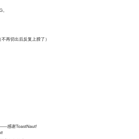
G。
。（不再切出后反复上膛了）
。
感谢ToastNaut!
t!