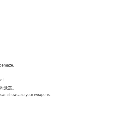
dgemaze.
e!
的武器。
t can showcase your weapons.