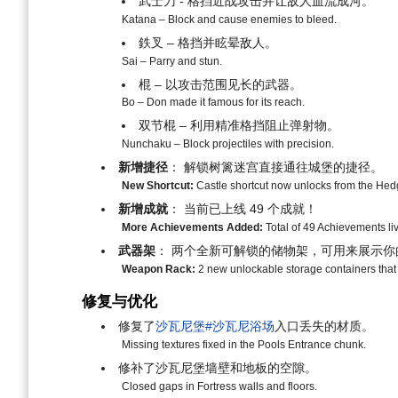
武士刀 - 格挡近战攻击并让敌人血流成河。
Katana – Block and cause enemies to bleed.
鉄叉 – 格挡并眩晕敌人。
Sai – Parry and stun.
棍 – 以攻击范围见长的武器。
Bo – Don made it famous for its reach.
双节棍 – 利用精准格挡阻止弹射物。
Nunchaku – Block projectiles with precision.
新增捷径
： 解锁树篱迷宫直接通往城堡的捷径。
New Shortcut:
Castle shortcut now unlocks from the He
新增成就
： 当前已上线 49 个成就！
More Achievements Added:
Total of 49 Achievements liv
武器架
： 两个全新可解锁的储物架，可用来展示你
Weapon Rack:
2 new unlockable storage containers tha
修复与优化
修复了
沙瓦尼堡#沙瓦尼浴场
入口丢失的材质。
Missing textures fixed in the Pools Entrance chunk.
修补了沙瓦尼堡墙壁和地板的空隙。
Closed gaps in Fortress walls and floors.