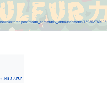
net/news/externalpost/steam_community_announcements/18035278919
eam 上玩 SULFUR