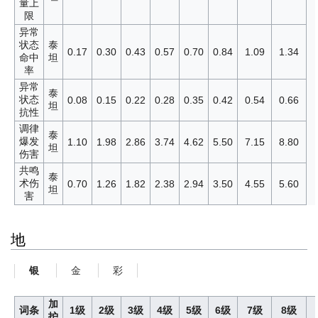
量上
限
异常
状态
泰
0.17
0.30
0.43
0.57
0.70
0.84
1.09
1.34
命中
坦
率
异常
泰
状态
0.08
0.15
0.22
0.28
0.35
0.42
0.54
0.66
坦
抗性
调律
泰
爆发
1.10
1.98
2.86
3.74
4.62
5.50
7.15
8.80
坦
伤害
共鸣
泰
术伤
0.70
1.26
1.82
2.38
2.94
3.50
4.55
5.60
坦
害
地
金
彩
银
加
词条
1级
2级
3级
4级
5级
6级
7级
8级
护