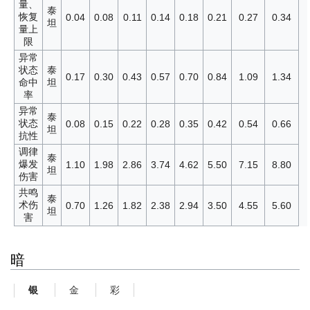
量、
泰
恢复
0.04
0.08
0.11
0.14
0.18
0.21
0.27
0.34
坦
量上
限
异常
状态
泰
0.17
0.30
0.43
0.57
0.70
0.84
1.09
1.34
命中
坦
率
异常
泰
状态
0.08
0.15
0.22
0.28
0.35
0.42
0.54
0.66
坦
抗性
调律
泰
爆发
1.10
1.98
2.86
3.74
4.62
5.50
7.15
8.80
坦
伤害
共鸣
泰
术伤
0.70
1.26
1.82
2.38
2.94
3.50
4.55
5.60
坦
害
暗
金
彩
银