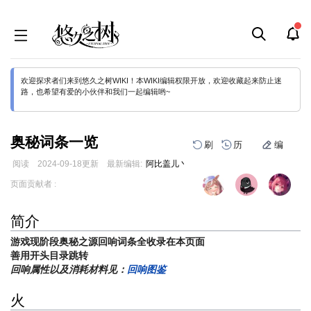
欢迎探求者们来到悠久之树WIKI！本WIKI编辑权限开放，欢迎收藏起来防止迷
路，也希望有爱的小伙伴和我们一起编辑哟~
奥秘词条一览
刷
历
编
阅读
2024-09-18
更新
最新编辑:
阿比盖儿丶
跳
跳
页面贡献者 :
到
到
导
搜
简介
航
索
游戏现阶段奥秘之源回响词条全收录在本页面
善用开头目录跳转
回响属性以及消耗材料见：
回响图鉴
火