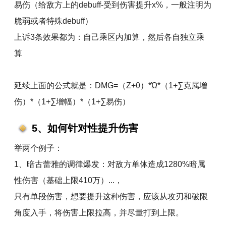
易伤（给敌方上的debuff-受到伤害提升x%，一般注明为
脆弱或者特殊debuff）
上诉3条效果都为：自己乘区内加算，然后各自独立乘
算
延续上面的公式就是：DMG=（Z+θ）*Ώ*（1+∑克属增
伤）*（1+∑增幅）*（1+∑易伤）
5、如何针对性提升伤害
举两个例子：
1、暗古蕾雅的调律爆发：对敌方单体造成1280%暗属
性伤害（基础上限410万）...，
只有单段伤害，想要提升这种伤害，应该从攻刃和破限
角度入手，将伤害上限拉高，并尽量打到上限。