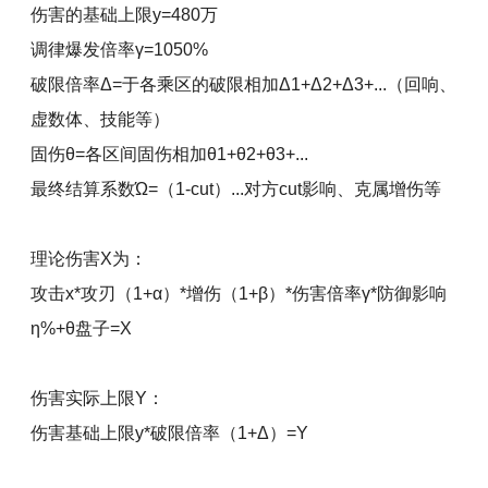
伤害的基础上限y=480万
调律爆发倍率γ=1050%
破限倍率Δ=于各乘区的破限相加Δ1+Δ2+Δ3+...（回响、
虚数体、技能等）
固伤θ=各区间固伤相加θ1+θ2+θ3+...
最终结算系数Ώ=（1-cut）...对方cut影响、克属增伤等
理论伤害X为：
攻击x*攻刃（1+α）*增伤（1+β）*伤害倍率γ*防御影响
η%+θ盘子=X
伤害实际上限Y：
伤害基础上限y*破限倍率（1+Δ）=Y