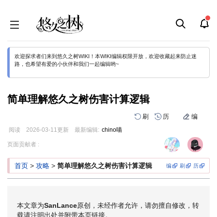
欢迎探求者们来到悠久之树WIKI！本WIKI编辑权限开放，欢迎收藏起来防止迷
路，也希望有爱的小伙伴和我们一起编辑哟~
简单理解悠久之树伤害计算逻辑
刷
历
编
阅读
2026-03-11
更新
最新编辑:
chino喵
跳
跳
页面贡献者 :
到
到
导
搜
首页
>
攻略
>
简单理解悠久之树伤害计算逻辑
编
刷
历
航
索
本文章为
SanLance
原创，未经作者允许，请勿擅自修改，转
载请注明出处并附带本页链接。