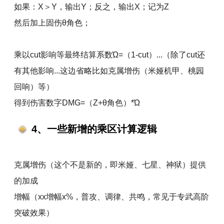
如果：X＞Y，输出Y；反之，输出X；记为Z
然后加上固伤θ角色；
乘以cut影响等最终结算系数Ώ=（1-cut）...（除了cut还
有其他影响...这边省略比如克属增伤（米娅机甲、桃园
回响）等）
得到伤害数字DMG=（Z+θ角色）*Ώ
4、一些新增的乘区计算逻辑
克属增伤（这个不是新的，即米娅、七星、神狱）提供
的加成
增幅（xx增幅x%，普攻、调律、共鸣，常见于专武高阶
突破效果）