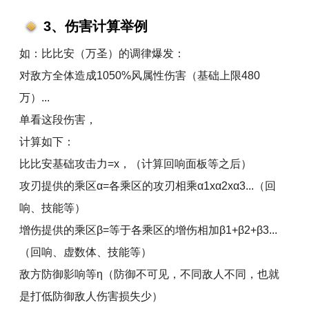
3、伤害计算举例
如：比比安（万圣）的调律爆发：
对敌方全体造成1050%风属性伤害（基础上限480
万）...
单看这段伤害，
计算如下：
比比安基础攻击力=x，（计算回响面板等之后）
攻刃提供的乘区α=各乘区的攻刃相乘α1xα2xα3...（回
响、技能等）
增伤提供的乘区β=等于各乘区的增伤相加β1+β2+β3...
（回响、虚数体、技能等）
敌方防御影响等η（防御不可见，不同敌人不同，也就
是打低防御敌人伤害损失少）