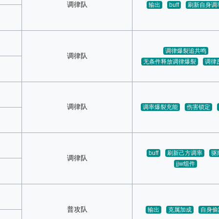
调律队
输出
buff
刷新自身调
调律爆裂追共鸣
调律队
无条件释放调律爆裂
调律
调律队
调率爆裂充能
伤害锁定
buff
刷新己方调率
驱
调律队
jjw组件
普攻队
输出
克属加成
自身偷