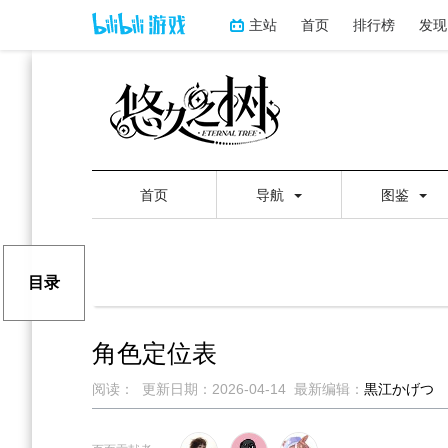
主站
首页
排行榜
发现
首页
导航
图鉴
目录
角色定位表
阅读：
更新日期：
2026-04-14
最新编辑：
黒江かげつ
跳
跳
到
到