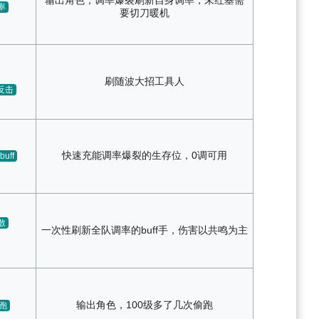
率
要切刀暖机
刷随波大招工具人
反击
快速充能调率爆裂的生存位，0调可用
buff
散
一次性刷新全队调率的buff手，伤害以共鸣为主
输出角色，100级多了几次偷跑
跑