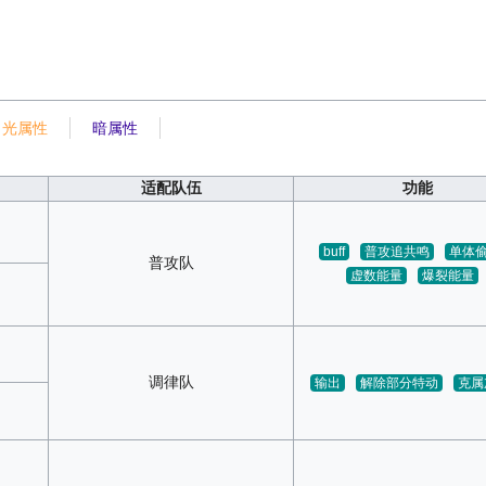
光属性
暗属性
适配队伍
功能
buff
普攻追共鸣
单体
普攻队
虚数能量
爆裂能量
调律队
输出
解除部分特动
克属