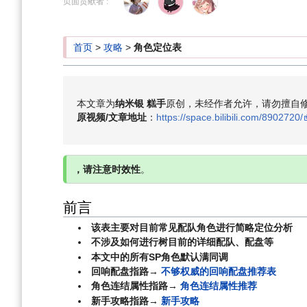
页面贡献者 :
导
搜
航
索
首页
>
攻略
>
角色定位表
本文章为
纳米银 糕手
原创，未经作者允许，请勿擅自
原视频/文章地址
：
https://space.bilibili.com/8902720/
，请注意时效性
。
前言
该表主要对目前常见配队角色进行简略定位分析
不涉及如何进行树目前的详细配队、配盘等
本文中的所有SP角色默认满同调
回响配盘指路→
不够权威的回响配盘推荐表
角色连结属性指路→
角色连结属性推荐
新手攻略指路→
新手攻略