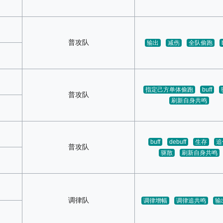
普攻队
输出
减伤
全队偷跑
指定己方单体偷跑
buff
普攻队
刷新自身共鸣
buff
debuff
生存
追
普攻队
驱散
刷新自身共鸣
调律队
调律增幅
调律追共鸣
输出