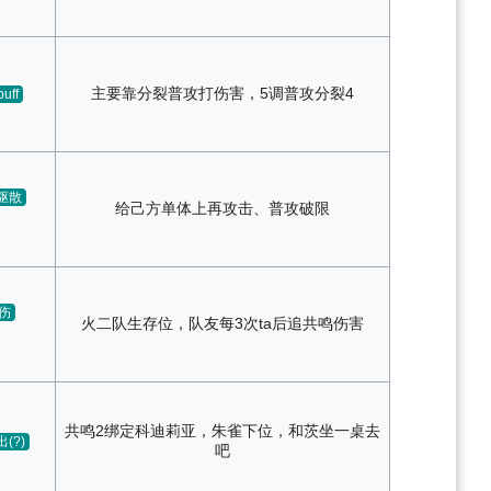
主要靠分裂普攻打伤害，5调普攻分裂4
buff
驱散
给己方单体上再攻击、普攻破限
伤
火二队生存位，队友每3次ta后追共鸣伤害
共鸣2绑定科迪莉亚，朱雀下位，和茨坐一桌去
(?)
吧