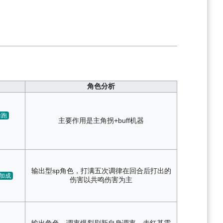
角色分析
偷跑
主要作用是主角拐+buff机器
输出型sp角色，打满五次调律在回合后打出的
加成
伤害以共鸣伤害为主
输出角色，调率爆裂刷新自身调率，未红基需