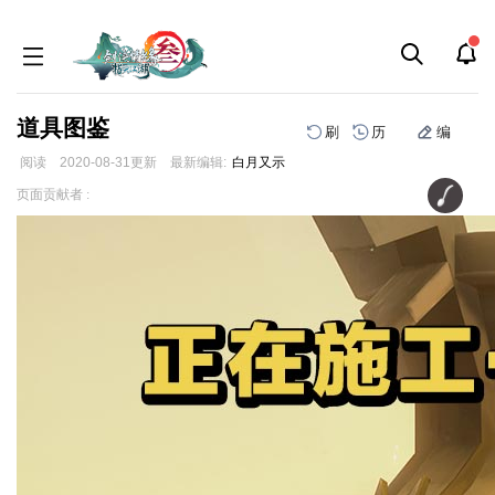
道具图鉴
刷
历
编
阅读
2020-08-31
更新
最新编辑:
白月又示
跳
跳
页面贡献者 :
到
到
导
搜
航
索